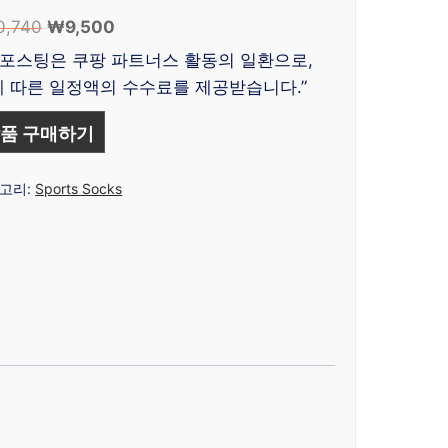
0,740
원
₩
9,500
현
래
재
 포스팅은 쿠팡 파트너스 활동의 일환으로,
가
가
 따른 일정액의 수수료를 제공받습니다.”
격:
격:
₩10,740.
₩9,500.
품 구매하기
고리:
Sports Socks