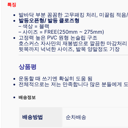
특징
발바닥 부분 꼼꼼한 고무패킹 처리, 미끌림 적음
발등오픈형/ 발등 클로즈형
– 색상 = 블랙
– 사이즈 = FREE(250mm ~ 275mm)
고정력 높은 PVC 원형 논슬립 구조
호스커스 자사만의 재봉법으로 깔끔한 마감처리
뒷목까지 넉넉한 사이즈, 발목 양말정도 기장
상품평
운동할 때 쓰기엔 확실히 도움 됨
전체적으로는 저는 만족합니다 많은 분들에게 
배송정보
배송방법
순차배송