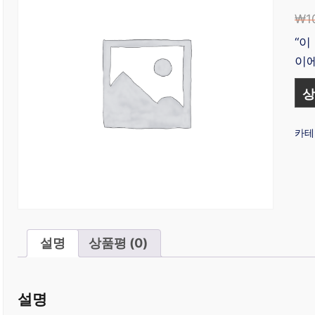
₩
1
“이
이에
상
카테
설명
상품평 (0)
설명