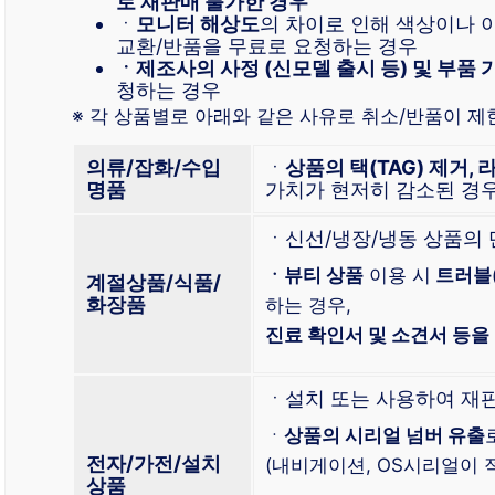
로 재판매 불가한 경우
ㆍ
모니터 해상도
의 차이로 인해 색상이나 
교환/반품을 무료로 요청하는 경우
ㆍ제조사의 사정 (신모델 출시 등) 및 부품 
청하는 경우
※ 각 상품별로 아래와 같은 사유로 취소/반품이 제
의류/잡화/수입
ㆍ
상품의 택(TAG) 제거, 
명품
가치가 현저히 감소된 경
ㆍ신선/냉장/냉동 상품의
ㆍ뷰티 상품
이용 시
트러블
계절상품/식품/
화장품
하는 경우,
진료 확인서 및 소견서 등을
ㆍ설치 또는 사용하여 재
ㆍ
상품의 시리얼 넘버 유출
전자/가전/설치
(내비게이션, OS시리얼이 적
상품