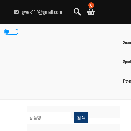
콘
0
텐
gwek117@gmail.com
츠
로
건
너
뛰
기
Sear
Spor
Fitne
검색