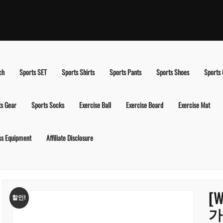
ch
Sports SET
Sports Shirts
Sports Pants
Sports Shoes
Sports
ts Gear
Sports Socks
Exercise Ball
Exercise Board
Exercise Mat
ss Equipment
Affiliate Disclosure
[
할인!
가