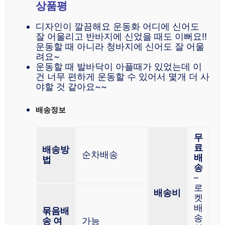
상품평
디자인이 깔끔해요 운동화 어디에 신어도
잘 어울리고 반바지에 신었을 때도 이뻐요!!
운동할 때 아니라 청바지에 신어도 잘 어울
려요~
운동할 때 발바닥이 아플때가 있었는데 이
건 너무 편하게 운동할 수 있어서 몇개 더 사
야할 것 같아요~~
배송정보
무
료
배송방
순차배송
배
법
송
–
로
배송비
켓
배
묶음배
송
송 여
가능