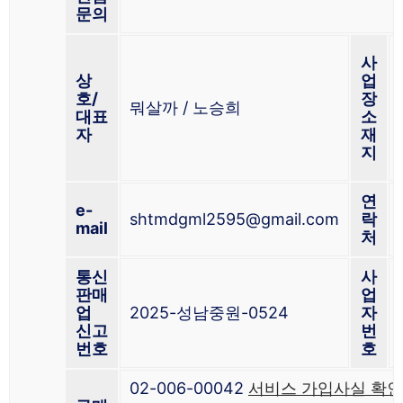
문의
사
상
업
호/
장
뭐살까 / 노승희
대표
소
자
재
지
연
e-
shtmdgml2595@gmail.com
락
mail
처
통신
사
판매
업
업
2025-성남중원-0524
자
신고
번
번호
호
02-006-00042
서비스 가입사실 확인