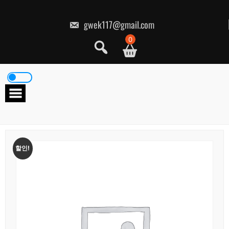
콘
텐
츠
gwek117@gmail.com
로
건
0
너
뛰
기
할인!