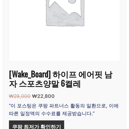
[Wake_Board] 하이프 에어핏 남
자 스포츠양말 6켤레
₩
29,000
원
₩
22,800
현
래
재
“이 포스팅은 쿠팡 파트너스 활동의 일환으로, 이에
가
가
따른 일정액의 수수료를 제공받습니다.”
격:
격:
₩29,000.
₩22,800.
쿠팡 최저가 확인하기