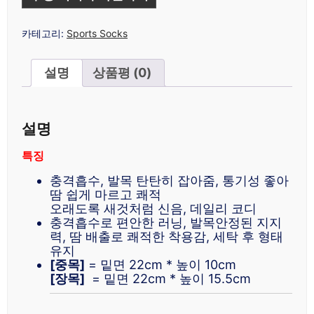
카테고리:
Sports Socks
설명
상품평 (0)
설명
특징
충격흡수, 발목 탄탄히 잡아줌, 통기성 좋아
땀 쉽게 마르고 쾌적
오래도록 새것처럼 신음, 데일리 코디
충격흡수로 편안한 러닝, 발목안정된 지지
력, 땀 배출로 쾌적한 착용감, 세탁 후 형태
유지
[중목]
= 밑면 22cm * 높이 10cm
[장목]
= 밑면 22cm * 높이 15.5cm