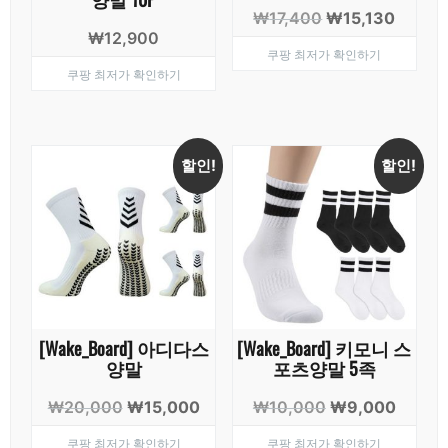
원
현
₩
17,400
₩
15,130
₩
12,900
래
재
쿠팡 최저가 확인하기
가
가
쿠팡 최저가 확인하기
격:
격:
₩17,400.
₩15,1
할인!
할인!
[Wake_Board] 아디다스
[Wake_Board] 키모니 스
양말
포츠양말 5족
원
현
원
현
₩
20,000
₩
15,000
₩
10,000
₩
9,000
래
재
래
재
쿠팡 최저가 확인하기
쿠팡 최저가 확인하기