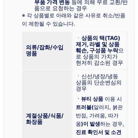
부품 가격 변동
등에 의해 무료 교환/반
품으로 요청하는 경우
※ 각 상품별로 아래와 같은 사유로 취소/반품
이 제한될 수 있습니다.
ㆍ
상품의 택(TAG)
제거, 라벨 및 상품
의류/잡화/수입
훼손, 구성품 누락
으
명품
로 상품의 가치가
현저히 감소된 경우
ㆍ신선/냉장/냉동
상품의 단순변심의
경우
ㆍ뷰티 상품
이용 시
트러블(
알러지, 붉은
계절상품/식품/
반점, 가려움, 따가
화장품
움
)이 발생
하는 경우,
진료 확인서 및 소견