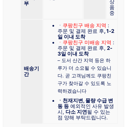
상
부
품
중
ㆍ
쿠팡친구 배송 지역
:
주문 및 결제 완료 후
, 1-2
일 이내 도착
ㆍ쿠팡친구 미배송 지역
:
주문 및 결제 완료 후,
2-
3일 이내 도착
– 도서 산간 지역 등은 하
루가 더 소요될 수 있습니
배송기
간
다. 곧 고객님께도 쿠팡친
구가 찾아갈 수 있도록 노
력하겠습니다
ㆍ천재지변, 물량 수급 변
동 등
예외적인 사유 발생
시,
다소 지연
될 수 있는
점 양해 부탁드립니다.