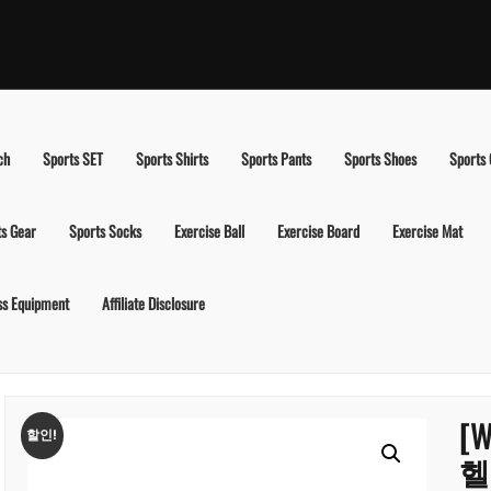
ch
Sports SET
Sports Shirts
Sports Pants
Sports Shoes
Sports
ts Gear
Sports Socks
Exercise Ball
Exercise Board
Exercise Mat
ss Equipment
Affiliate Disclosure
[
할인!
헬