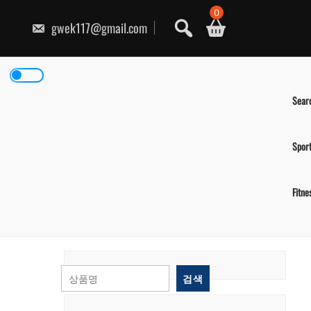
콘
0
텐
gwek117@gmail.com
츠
로
건
너
뛰
기
Sear
Spor
Fitne
검색