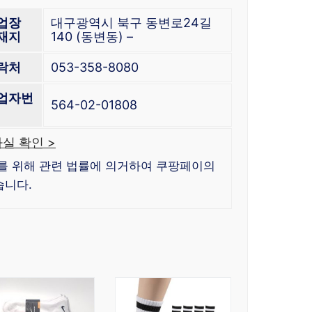
업장
대구광역시 북구 동변로24길
재지
140 (동변동) –
락처
053-358-8080
업자번
564-02-01808
실 확인 >
를 위해 관련 법률에 의거하여 쿠팡페이의
습니다.