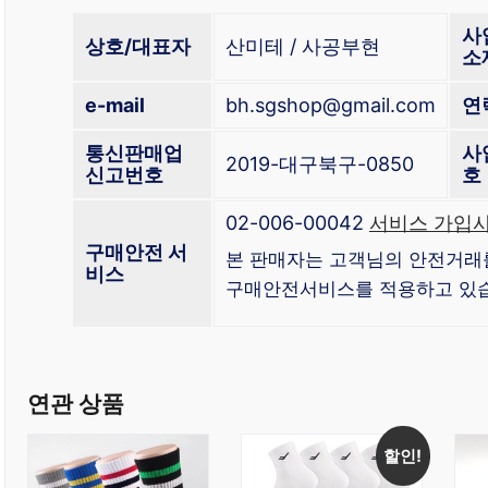
사
상호/대표자
산미테 / 사공부현
소
e-mail
bh.sgshop@gmail.com
연
통신판매업
사
2019-대구북구-0850
신고번호
호
02-006-00042
서비스 가입사
구매안전 서
본 판매자는 고객님의 안전거래
비스
구매안전서비스를 적용하고 있
연관 상품
할인!