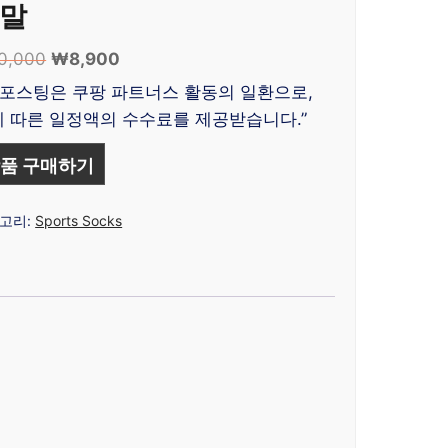
말
0,000
원
₩
8,900
현
래
재
 포스팅은 쿠팡 파트너스 활동의 일환으로,
가
가
 따른 일정액의 수수료를 제공받습니다.”
격:
격:
₩20,000.
₩8,900.
품 구매하기
고리:
Sports Socks