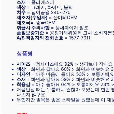
소재
= 폴리에스터
색상
= 그레이, 화이트, 블랙
치수
= 남여공용 240~270
제조자(수입자)
= 산미테OEM
제조국=
중국OEM
취급시 주의사항
= 상세페이지 참조
품질보증기준
= 공정거래위원회 고시(소비자분
A/S 책임자와 전화번호
= 1577-7011
상품평
사이즈
= 정사이즈에요 92% > 생각보다 작아요 
색상
= 화면과 같아요 60% > 화면과 비슷해요 3
디자인
= 아주 마음에 들어요 53% > 보통이에요 
소재
= 화면과 같아요 59% > 화면과 비슷해요 3
착용감
= 아주 좋아요 64% > 보통이에요 23% 
처음만질 때는 두툼하니 괜찮아 보였는데 한번 
나쁘지 않구요
두껍지만 발목은 좋은 스타일을 원했는데 이 제