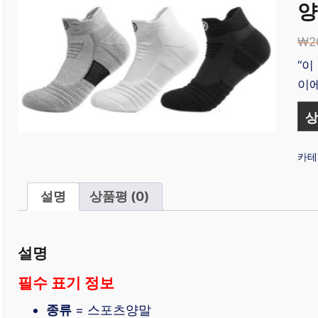
양
₩
2
“이
이에
상
카테
설명
상품평 (0)
설명
필수 표기 정보
종류
= 스포츠양말