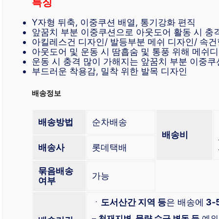
특징
Y자형 뒤축, 이중쿠션 배열, 통기강화 편직
앞꿈치 부분 이중쿠션으로 아웃도어 활동 시 충
아킬레스건 디자인/ 발등부분 메쉬 디자인/ 속건
아웃도어 및 운동 시 땀흡숨 및 통풍 위해 메쉬
운동 시 충격 많이 가해지는 앞꿈치 부분 이중쿠
부드러운 착용감, 밀착 위한 발목 디자인
배송정보
배송방법
순차배송
배송비
배송사
롯데택배
묶음배송
가능
여부
ㆍ
도서산간 지역 등
은 배송에
3-
–
천재지변, 물량 수급 변동 등
예외