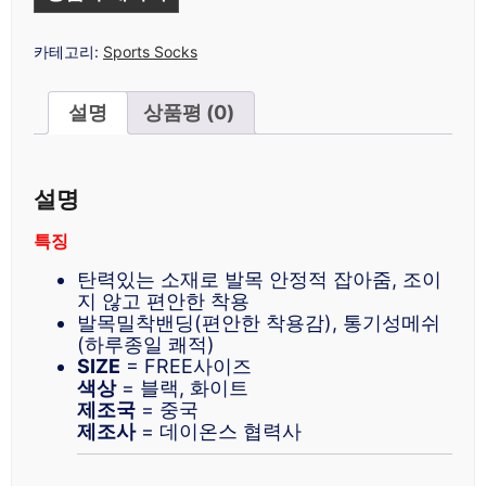
카테고리:
Sports Socks
설명
상품평 (0)
설명
특징
탄력있는 소재로 발목 안정적 잡아줌, 조이
지 않고 편안한 착용
발목밀착밴딩(편안한 착용감), 통기성메쉬
(하루종일 쾌적)
SIZE
= FREE사이즈
색상
= 블랙, 화이트
제조국
= 중국
제조사
= 데이온스 협력사