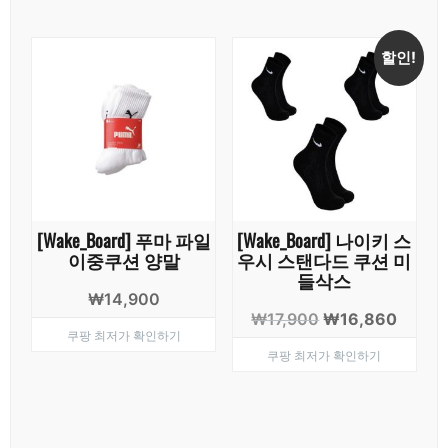
₩20,000.
₩15,0
할인!
[Wake_Board] 푸마 파일
[Wake_Board] 나이키 스
이중쿠션 양말
우시 스탠다드 쿠션 미
들삭스
₩
14,900
원
현
₩
17,900
₩
16,860
쿠팡 최저가 확인하기
래
재
쿠팡 최저가 확인하기
가
가
격:
격:
₩17,900.
₩16,8