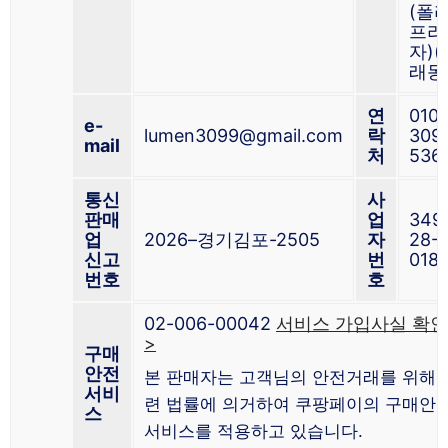
(폴
프라
자)(
래동
연
010-
e-
lumen3099@gmail.com
락
309
mail
처
536
통신
사
판매
업
349
업
2026–경기김포-2505
자
28-
신고
번
018
번호
호
02-006-00042
서비스 가입사실 확인
>
구매
안전
본 판매자는 고객님의 안전거래를 위해 
서비
련 법률에 의거하여 쿠팡페이의 구매안
스
서비스를 적용하고 있습니다.