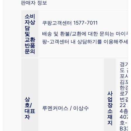
판매자 정보
소비
자상
쿠팡고객센터 1577-7011
담
및
배송 및 환불/교환에 대한 문의는 마이쿠
교환
팡-고객센터 내 상담하기를 이용해주세요
반품
문의
경기
도 
포시
김포
한강
사
로75
상
업
번길
호/
장
22 
루멘커머스 / 이상수
대표
소
4층
자
재
407
지
호-
B33