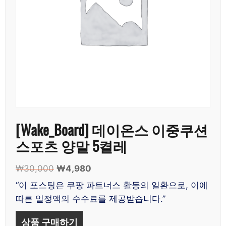
[Wake_Board] 데이온스 이중쿠션
스포츠 양말 5켤레
₩
30,000
원
₩
4,980
현
래
재
“이 포스팅은 쿠팡 파트너스 활동의 일환으로, 이에
가
가
따른 일정액의 수수료를 제공받습니다.”
격:
격:
₩30,000.
₩4,980.
상품 구매하기