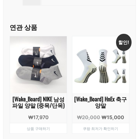
연관 상품
할인!
[Wake_Board] NIKE 남성
[Wake_Board] HnEx 축구
파일 양말 (중목/단목)
양말
원
현
₩
17,970
₩
20,000
₩
15,000
래
재
상품 구매하기
쿠팡 최저가 확인하기
가
가
격:
격: