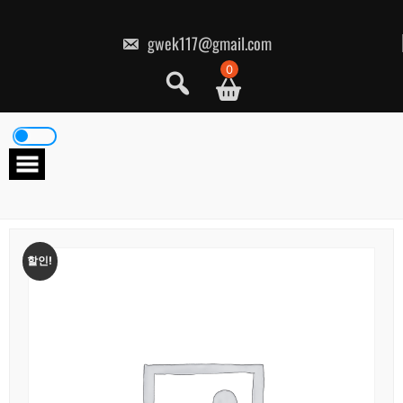
콘
텐
츠
gwek117@gmail.com
로
건
0
너
뛰
기
할인!