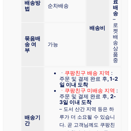
료
배송방
순차배송
배
법
송
–
로
배송비
켓
배
묶음배
송
송 여
가능
상
부
품
중
ㆍ
쿠팡친구 배송 지역
:
주문 및 결제 완료 후
, 1-2
일 이내 도착
ㆍ쿠팡친구 미배송 지역
:
주문 및 결제 완료 후,
2-
3일 이내 도착
– 도서 산간 지역 등은 하
루가 더 소요될 수 있습니
배송기
간
다. 곧 고객님께도 쿠팡친