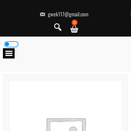
콘
텐
츠
gwek117@gmail.com
로
건
0
너
뛰
기