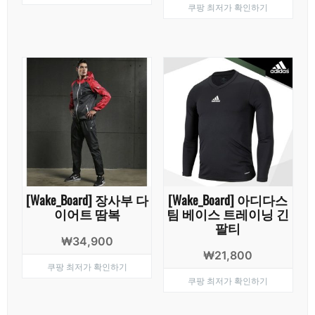
쿠팡 최저가 확인하기
가
가
격:
격:
격:
격:
₩12,000.
₩7,900.
₩59,000.
₩17,8
[Wake_Board] 장사부 다
[Wake_Board] 아디다스
이어트 땀복
팀 베이스 트레이닝 긴
팔티
₩
34,900
₩
21,800
쿠팡 최저가 확인하기
쿠팡 최저가 확인하기