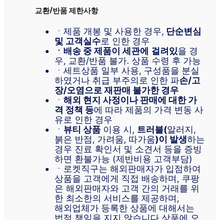
교환/반품 제한사항
ㆍ제품 개봉 및 사용한 경우,
단순변심
및 고객실수
로 인한 경우
ㆍ배송 중 제품이 세관에
걸려있
을 경
우, 교환/반품 불가. 상품 수령 후 가능
ㆍ세트상품 일부 사용, 구성품을 분실
하였거나 취급 부주의로 인한 파
손/고
장/오염으로 재판매 불가한 경우
ㆍ
해외 현지 사정이나 판매에 대한 가
격 정책 등
에 따라 제품의 가격 변동 사
유로 인한 경우
ㆍ
뷰티 상품
이용 시,
트러블(
알러지,
붉은 반점, 가려움, 따가움
)이 발생
하는
경우 진료 확인서 및 소견서 등을 증빙
하면 환불가능 (제반비용 고객부담)
ㆍ로켓직구는 해외판매자가 입점하여
상품을 고객에게 직접 배송하며, 쿠팡
은 해외판매자와 고객 간의 거래를 위
한 최소한의 서비스를 제공하며,
해외업체가 등록한 상품에 대해서는
법적 책임을 지지 않습니다.상품에 오