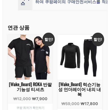
하여 쿠팡페이의 구매안전서비스를 적용
스
연관 상품
할인!
할인!
[Wake_Board] ROKA 반팔
[Wake_Board] 럭슨기능
기능성 티셔츠
성 언더레이어 내의 내
복
원
현
₩
12,000
₩
7,900
원
현
₩
59,000
₩
17,800
래
재
쿠팡 최저가 확인하기
래
재
가
가