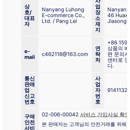
사
상
업
Nanyang Luhong
Nanyang 
호/
장
E-commerce Co.,
46 Huaxi
대표
소
Ltd. / Pang Lei
Jiasong
자
재
지
+86 159
연
상품의 배
e-
c462118@163.com
락
련 문의사
mail
처
센터로 
다.
통신
사
판매
업
업
자
914113
신고
번
번호
호
02-006-00042
서비스 가입사실 확인
구매
안전
본 판매자는 고객님의 안전거래를 위해 
서비