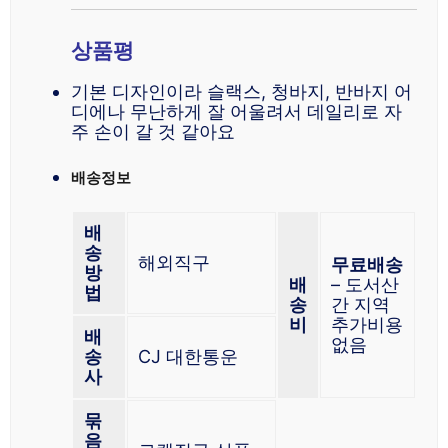
상품평
기본 디자인이라 슬랙스, 청바지, 반바지 어
디에나 무난하게 잘 어울려서 데일리로 자
주 손이 갈 것 같아요
배송정보
배
송
해외직구
무료배송
방
배
– 도서산
법
송
간 지역
비
추가비용
배
없음
송
CJ 대한통운
사
묶
음