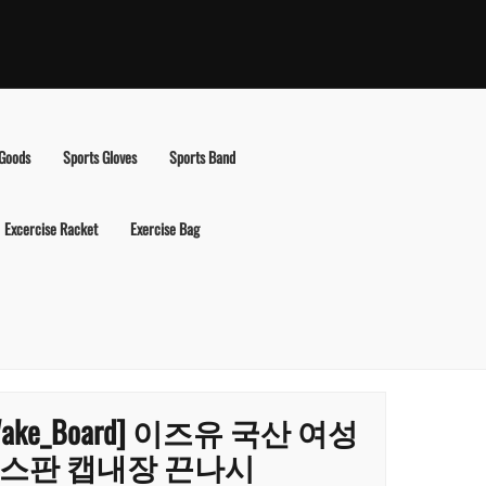
 Goods
Sports Gloves
Sports Band
Excercise Racket
Exercise Bag
Wake_Board] 이즈유 국산 여성
스판 캡내장 끈나시