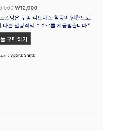
0,000
원
₩
12,900
현
래
재
 포스팅은 쿠팡 파트너스 활동의 일환으로,
가
가
 따른 일정액의 수수료를 제공받습니다.”
격:
격:
₩20,000.
₩12,900.
품 구매하기
고리:
Sports Shirts