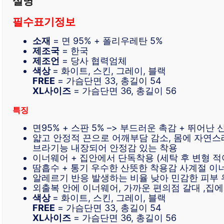
필수표기정보
소재
= 면 95% + 폴리우레탄 5%
제조국
= 한국
제조언
= 당사 협력엄체
색상
= 화이트, 스킨, 그레이, 블랙
FREE
= 가슴단면 33, 총길이 54
XL사이즈
= 가슴단면 36, 총길이 56
특징
면95% + 스판 5% –> 부드러운 촉감 + 뛰어난
얇고 안정적 끈으로 어깨부담 감소, 몸에 자연스
브라기능 내장되어 안정감 있는 착용
이너웨어 + 집안에서 단독착용 (세탁 후 변형 적
땀흡수 + 통기 우수한 산뜻한 착용감 사계절 이
알레르기 반응 발생하는 비율 낮아 민감한 피부 
외출복 안에 이너웨어, 가까운 편의점 갈대 ,집에
색상
= 화이트, 스킨, 그레이, 블랙
FREE
= 가슴단면 33, 총길이 54
XL사이즈
= 가슴단면 36, 총길이 56