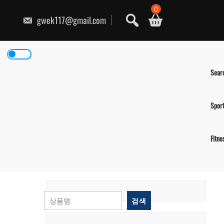
콘
0
텐
gwek117@gmail.com
츠
로
건
너
뛰
기
Sear
Spor
Fitne
검색