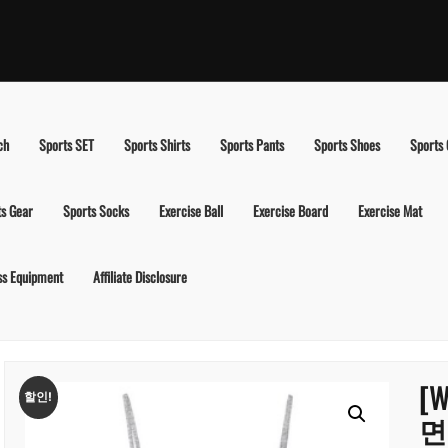
ch
Sports SET
Sports Shirts
Sports Pants
Sports Shoes
Sports
ts Gear
Sports Socks
Exercise Ball
Exercise Board
Exercise Mat
ss Equipment
Affiliate Disclosure
[
할인!
면