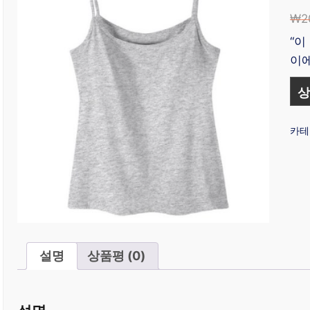
₩
2
“이
이에
상
카테
설명
상품평 (0)
설명