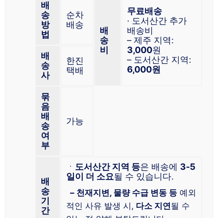
배
무료배송
송
순차
· 도서산간 추가
방
배송
배
배송비
법
송
– 제주 지역:
비
3,000
원
배
– 도서산간 지역:
한진
송
6,000원
택배
사
묶
음
배
가능
송
여
부
ㆍ
도서산간 지역 등
은 배송에
3-5
일이 더 소요
될 수 있습니다.
배
송
– 천재지변, 물량 수급 변동 등
예외
기
적인 사유 발생 시,
다소 지연
될 수
간