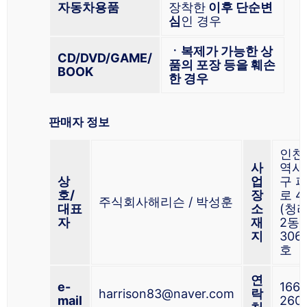
자동차용품
장착한
이후 단순변
심
인 경우
ㆍ복제가 가능한 상
CD/DVD/GAME/
품의 포장 등을 훼손
BOOK
한 경우
판매자 정보
인천
사
역시
상
업
구 
호/
장
로 4
주식회사해리슨 / 박성훈
대표
소
(청
자
재
2동 
지
306,
호
연
e-
1661
harrison83@naver.com
락
mail
260