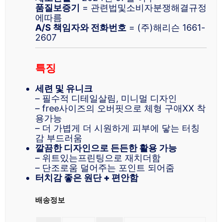
품질보증기
= 관련법및소비자분쟁해결규정
에따름
A/S 책임자와 전화번호
= (주)해리슨 1661-
2607
특징
세련 및 유니크
– 필수적 디테일살림, 미니멀 디자인
– free사이즈의 오버핏으로 체형 구애XX 착
용가능
– 더 가볍게 더 시원하게 피부에 닿는 터칭
감 부드러움
깔끔한 디자인으로 든든한 활용 가능
– 위트있는프린팅으로 재치더함
– 단조로움 덜어주는 포인트 되어줌
터치감 좋은 원단 + 편안함
배송정보