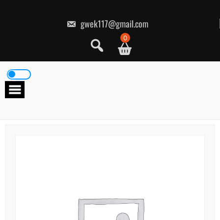
콘
텐
츠
gwek117@gmail.com
로
건
0
너
뛰
기