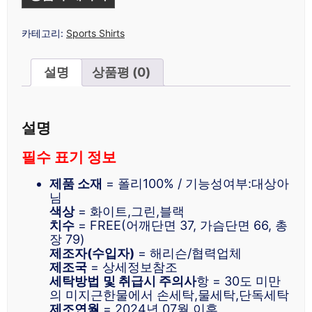
카테고리:
Sports Shirts
설명
상품평 (0)
설명
필수 표기 정보
제품 소재
= 폴리100% / 기능성여부:대상아
님
색상
= 화이트,그린,블랙
치수
= FREE(어깨단면 37, 가슴단면 66, 총
장 79)
제조자(수입자)
= 해리슨/협력업체
제조국
= 상세정보참조
세탁방법
및 취급시 주의사
항 = 30도 미만
의 미지근한물에서 손세탁,물세탁,단독세탁
제조연월
= 2024년 07월 이후