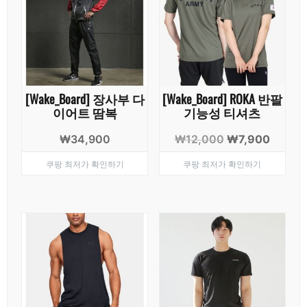
[Wake_Board] 장사부 다
[Wake_Board] ROKA 반팔
이어트 땀복
기능성 티셔츠
원
현
₩
34,900
₩
12,000
₩
7,900
래
재
쿠팡 최저가 확인하기
쿠팡 최저가 확인하기
가
가
격:
격:
₩12,000.
₩7,90