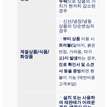
누락
으로 상품의 가
치가 현저히 감소된
경우
ㆍ신선/냉장/냉동
상품의 단순변심의
경우
ㆍ뷰티 상품
이용 시
트러블(
알러지, 붉은
계절상품/식품/
반점, 가려움, 따가
화장품
움
)이 발생
하는 경우,
진료 확인서 및 소견
서 등을 증빙
하면 환
불이 가능 (제반비용
고객부담)
ㆍ설치 또는 사용하
여 재판매가 어려운