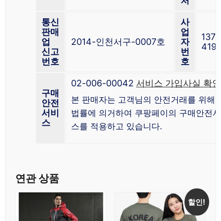
처
통신
사
판매
업
137-
업
2014-인천서구-0007호
자
419
신고
번
번호
호
02-006-00042
서비스 가입사실 확인
구매
본 판매자는 고객님의 안전거래를 위해 
안전
서비
법률에 의거하여 쿠팡페이의 구매안전
스
스를 적용하고 있습니다.
연관 상품
할인!