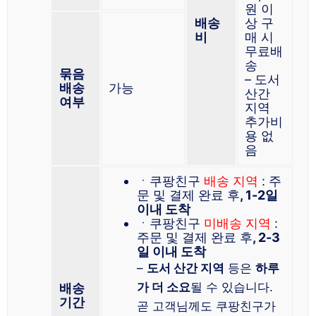
원 이
배송
상 구
비
매 시
무료배
송
묶음
– 도서
배송
가능
산간
여부
지역
추가비
용 없
음
ㆍ쿠팡친구
배송 지역
: 주
문 및 결제 완료 후
, 1-2일
이내 도착
ㆍ쿠팡친구
미배송 지역
:
주문 및 결제 완료 후
, 2-3
일 이내 도착
–
도서 산간 지역
등은
하루
가 더 소요
될 수 있습니다.
배송
기간
곧 고객님께도 쿠팡친구가