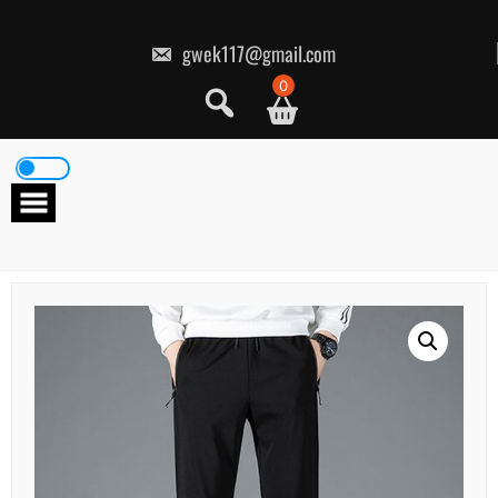
콘
텐
츠
gwek117@gmail.com
로
건
0
너
뛰
기