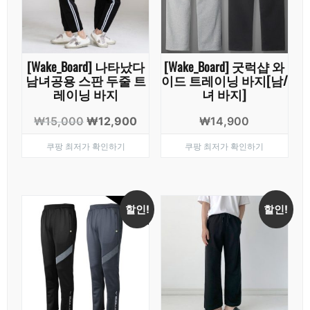
[Wake_Board] 나타났다
[Wake_Board] 굿럭샵 와
남녀공용 스판 두줄 트
이드 트레이닝 바지[남/
레이닝 바지
녀 바지]
원
현
₩
15,000
₩
12,900
₩
14,900
래
재
쿠팡 최저가 확인하기
쿠팡 최저가 확인하기
가
가
격:
격:
₩15,000.
₩12,900.
할인!
할인!