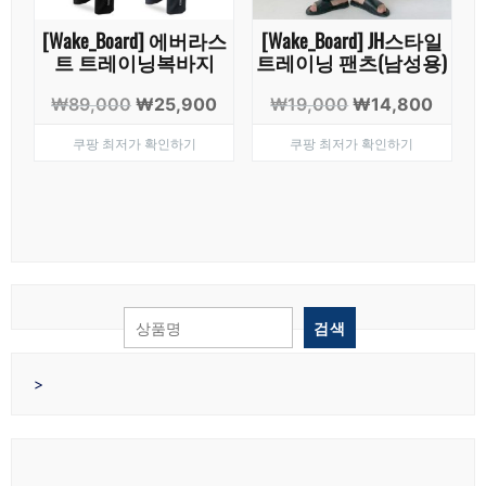
[Wake_Board] 에버라스
[Wake_Board] JH스타일
트 트레이닝복바지
트레이닝 팬츠(남성용)
원
현
원
현
₩
89,000
₩
25,900
₩
19,000
₩
14,800
래
재
래
재
쿠팡 최저가 확인하기
쿠팡 최저가 확인하기
가
가
가
가
격:
격:
격:
격:
₩89,000.
₩25,900.
₩19,000.
₩14,8
검색
>