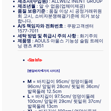
제조사(수입원)
: ALLWEIZ INENT GROUP
제조년월
: 알 수 없음(업체미제공)
품질 보증기준
: 품질 이상 시 공정거래위원
회 고시, 소비자분쟁해결기준에 의거 보상
합니다.
A/S 책임자와 전화번호
: 쿠팡고객센터
1577-7011
세탁 방법 및 취급시 주의 사항
: 화기주의
제품명
: AOULS 아울스 기능성 슬림 트레이
닝 팬츠 #351
<Size InFo>
[밴딩바지=6가지 사이즈]
M
= 바지길이 95cm/ 엉덩이둘레
96cm/ 앞밑위 28cm/ 뒷밑위 36cm/
발목둘레 12.5cm
L
= 바지길이 97.5cm/ 엉덩이둘레
100cm/ 앞밑위 29cm/ 뒷밑위 37cm/
발목둘레 13cm