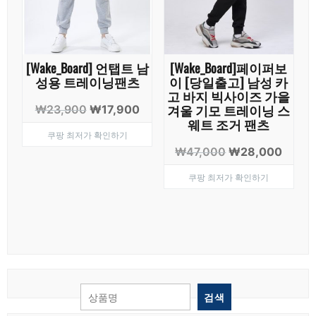
[Wake_Board] 언탭트 남
[Wake_Board]페이퍼보
성용 트레이닝팬츠
이 [당일출고] 남성 카
고 바지 빅사이즈 가을
겨울 기모 트레이닝 스
원
현
₩
23,900
₩
17,900
웨트 조거 팬츠
래
재
쿠팡 최저가 확인하기
가
가
원
현
₩
47,000
₩
28,000
격:
격:
래
재
₩23,900.
₩17,900.
쿠팡 최저가 확인하기
가
가
격:
격:
₩47,000.
₩28,
검색