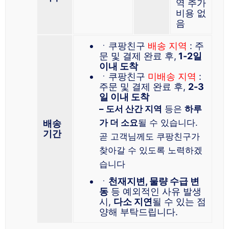
역 추가
비용 없
음
ㆍ쿠팡친구
배송 지역
: 주
문 및 결제 완료 후,
1-2일
이내 도착
ㆍ쿠팡친구
미배송 지역
:
주문 및 결제 완료 후,
2-3
일 이내 도착
– 도서 산간 지역
등은
하루
가 더 소요
될 수 있습니다.
배송
기간
곧 고객님께도 쿠팡친구가
찾아갈 수 있도록 노력하겠
습니다
ㆍ
천재지변, 물량 수급 변
동
등 예외적인 사유 발생
시,
다소 지연
될 수 있는 점
양해 부탁드립니다.