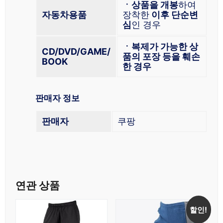
ㆍ상품을 개봉
하여
자동차용품
장착한
이후 단순변
심
인 경우
ㆍ복제가 가능한 상
CD/DVD/GAME/
품의 포장 등을 훼손
BOOK
한 경우
판매자 정보
판매자
쿠팡
연관 상품
할인!