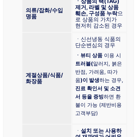
ㆍ상품의 택(TAG)
제거, 라벨 및 상품
의류/잡화/수입
훼손, 구성품 누락
으
명품
로 상품의 가치가
현저히 감소된 경우
ㆍ신선냉동 식품의
단순변심의 경우
ㆍ뷰티 상품
이용 시
트러블(
알러지, 붉은
반점, 가려움, 따가
계절상품/식품/
움
)이 발생
하는 경우,
화장품
진료 확인서 및 소견
서 등을 증빙
하면 환
불이 가능 (제반비용
고객부담)
ㆍ
설치 또는 사용하
여 재판매가 어려운