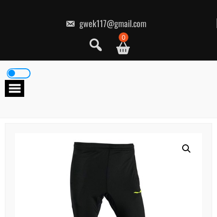
콘
텐
츠
gwek117@gmail.com
로
건
0
너
뛰
기