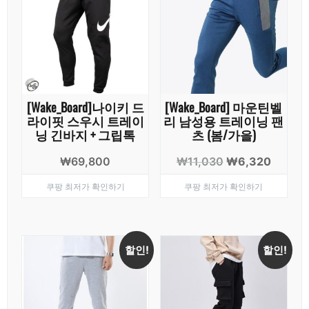
[Wake_Board]나이키 드
[Wake_Board] 마운틴벨
라이핏 스우시 트레이
리 남성용 트레이닝 팬
닝 긴바지 + 그립톡
츠 (봄/가을)
원
현
₩
69,800
₩
11,030
₩
6,320
래
재
쿠팡 최저가 확인하기
쿠팡 최저가 확인하기
가
가
격:
격:
₩11,030.
₩6,32
할인!
할인!