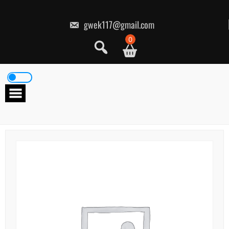
콘
텐
츠
gwek117@gmail.com
로
건
0
너
뛰
기