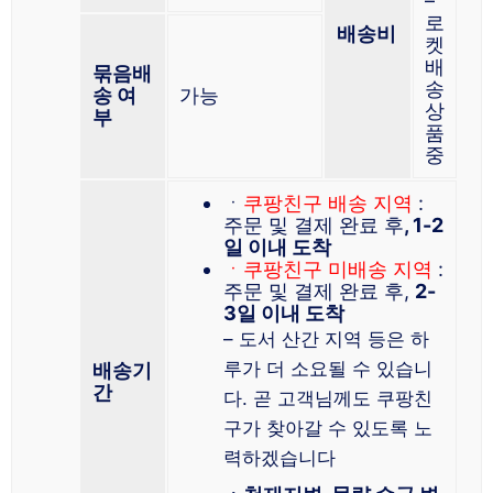
–
로
배송비
켓
배
묶음배
송
송 여
가능
상
부
품
중
ㆍ
쿠팡친구 배송 지역
:
주문 및 결제 완료 후
, 1-2
일 이내 도착
ㆍ쿠팡친구 미배송 지역
:
주문 및 결제 완료 후,
2-
3일 이내 도착
– 도서 산간 지역 등은 하
루가 더 소요될 수 있습니
배송기
간
다. 곧 고객님께도 쿠팡친
구가 찾아갈 수 있도록 노
력하겠습니다