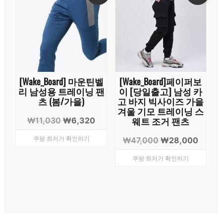
[Wake_Board] 마운틴벨
[Wake_Board]페이퍼보
리 남성용 트레이닝 팬
이 [당일출고] 남성 카
츠 (봄/가을)
고 바지 빅사이즈 가을
겨울 기모 트레이닝 스
웨트 조거 팬츠
원
현
₩
11,030
₩
6,320
래
재
쿠팡 최저가 확인하기
원
현
₩
47,000
₩
28,000
가
가
래
재
격:
격:
쿠팡 최저가 확인하기
가
가
₩11,030.
₩6,320.
격:
격:
₩47,000.
₩28,