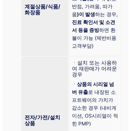
계절상품/식품/
반점, 가려움, 따가
화장품
움
)이 발생
하는 경우,
진료 확인서 및 소견
서 등을 증빙
하면 환
불이 가능 (제반비용
고객부담)
ㆍ설치 또는 사용하
여 재판매가 어려운
경우
ㆍ
상품의 시리얼 넘
버 유출
로 내장된 소
프트웨어의 가치가
감소한 경우 (내비게
이션, OS시리얼이 적
전자/가전/설치
상품
힌 PMP)