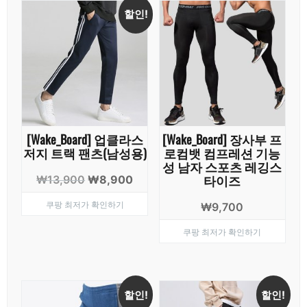
할인!
[Wake_Board] 업클라스
[Wake_Board] 장사부 프
저지 트랙 팬츠(남성용)
로컴뱃 컴프레션 기능
성 남자 스포츠 레깅스
타이즈
원
현
₩
13,900
₩
8,900
래
재
쿠팡 최저가 확인하기
₩
9,700
가
가
격:
격:
쿠팡 최저가 확인하기
₩13,900.
₩8,900.
할인!
할인!