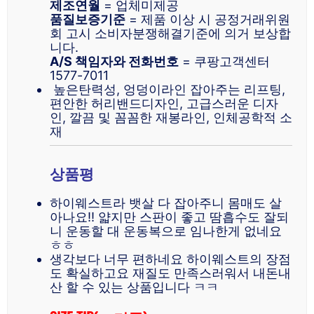
제조연월
= 업체미제공
품질보증기준
= 제품 이상 시 공정거래위원
회 고시 소비자분쟁해결기준에 의거 보상합
니다.
A/S 책임자와 전화번호
= 쿠팡고객센터
1577-7011
높은탄력성, 엉덩이라인 잡아주는 리프팅,
편안한 허리밴드디자인, 고급스러운 디자
인, 깔끔 및 꼼꼼한 재봉라인, 인체공학적 소
재
상품평
하이웨스트라 뱃살 다 잡아주니 몸매도 살
아나요!! 얇지만 스판이 좋고 땀흡수도 잘되
니 운동할 대 운동복으로 임나한게 없네요
ㅎㅎ
생각보다 너무 편하네요 하이웨스트의 장점
도 확실하고요 재질도 만족스러워서 내돈내
산 할 수 있는 상품입니다 ㅋㅋ