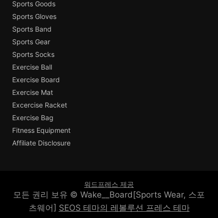
Sports Goods
Sports Gloves
Sports Band
Sports Gear
Sports Socks
Exercise Ball
Exercise Board
Exercise Mat
Excercise Racket
Exercise Bag
Fitness Equipment
Affiliate Disclosure
워드프레스 제공
모든 권리 보유 © Wake__Board[Sports Wear, 스포
츠웨어]
SEOS 테마의 레볼루션 프레스 테마