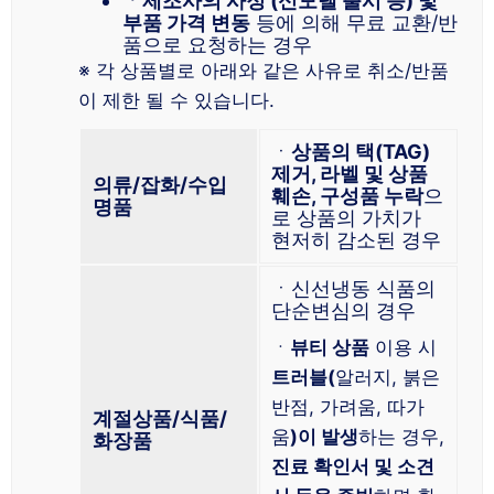
ㆍ제조사의 사정 (신모델 출시 등) 및
부품 가격 변동
등에 의해 무료 교환/반
품으로 요청하는 경우
※ 각 상품별로 아래와 같은 사유로 취소/반품
이 제한 될 수 있습니다.
ㆍ
상품의 택(TAG)
제거, 라벨 및 상품
의류/잡화/수입
훼손, 구성품 누락
으
명품
로 상품의 가치가
현저히 감소된 경우
ㆍ신선냉동 식품의
단순변심의 경우
ㆍ
뷰티 상품
이용 시
트러블(
알러지, 붉은
반점, 가려움, 따가
계절상품/식품/
움
)이 발생
하는 경우,
화장품
진료 확인서 및 소견