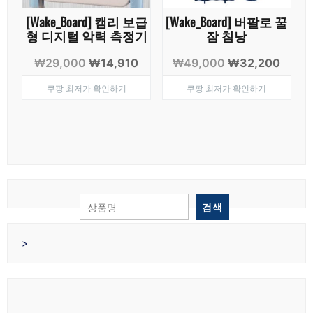
[Wake_Board] 캠리 보급
[Wake_Board] 버팔로 꿀
형 디지털 악력 측정기
잠 침낭
원
현
원
현
₩
29,000
₩
14,910
₩
49,000
₩
32,200
래
재
래
재
쿠팡 최저가 확인하기
쿠팡 최저가 확인하기
가
가
가
가
격:
격:
격:
격:
₩29,000.
₩14,910.
₩49,000.
₩32,
검색
>