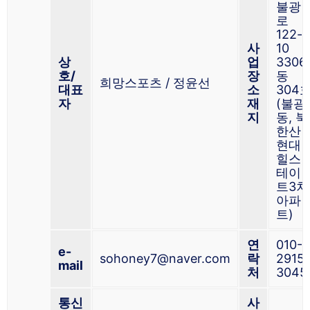
불광
로
122-
사
10
상
업
3306
호/
장
동
희망스포츠 / 정윤선
대표
소
304
자
재
(불광
지
동, 북
한산
현대
힐스
테이
트3차
아파
트)
연
010-
e-
sohoney7@naver.com
락
2915-
mail
처
3045
통신
사