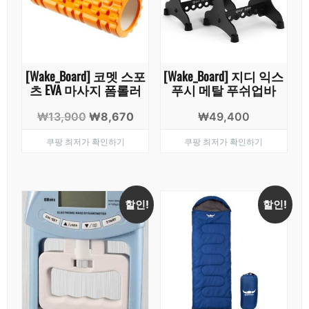
[Wake_Board] 코멧 스포
[Wake_Board] 지디 익스
츠 EVA 마사지 폼롤러
푸시 메탈 푸쉬업바
원
현
₩
13,900
₩
8,670
₩
49,400
래
재
쿠팡 최저가 확인하기
쿠팡 최저가 확인하기
가
가
격:
격:
₩13,900.
₩8,670.
할인!
할인!