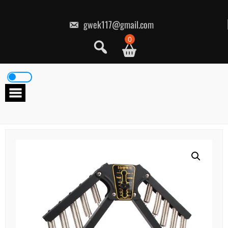
콘
텐
츠
gwek117@gmail.com
로
건
0
너
뛰
기