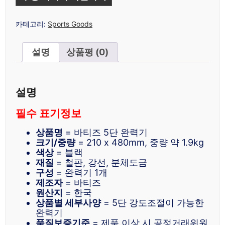
카테고리:
Sports Goods
설명
상품평 (0)
설명
필수 표기정보
상품명
= 바티즈 5단 완력기
크기/중량
= 210 x 480mm, 중량 약 1.9kg
색상
= 블랙
재질
= 철판, 강선, 분체도금
구성
= 완력기 1개
제조자
= 바티즈
원산지
= 한국
상품별 세부사양
= 5단 강도조절이 가능한
완력기
품질보증기준
= 제품 이상 시 공정거래위원