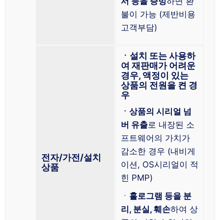
서 등을 증빙
하면 환
불이 가능 (제반비용
고객부담)
ㆍ설치 또는 사용하
여 재판매가 어려운
경우, 액정이 있는
상품의 전원을 켠 경
우
ㆍ상품의 시리얼 넘
버 유출
로 내장된 소
프트웨어의 가치가
감소한 경우 (내비게
전자/가전/설치
이션, OS시리얼이 적
상품
힌 PMP)
ㆍ
홀로그램 등을 분
리, 분실, 훼손
하여 상