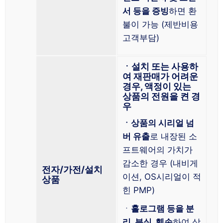
서 등을 증빙
하면 환
불이 가능 (제반비용
고객부담)
ㆍ설치 또는 사용하
여 재판매가 어려운
경우, 액정이 있는
상품의 전원을 켠 경
우
ㆍ상품의 시리얼 넘
버 유출
로 내장된 소
프트웨어의 가치가
감소한 경우 (내비게
전자/가전/설치
이션, OS시리얼이 적
상품
힌 PMP)
ㆍ
홀로그램 등을 분
리, 분실, 훼손
하여 상