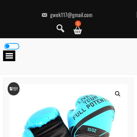
콘
텐
츠
gwek117@gmail.com
로
건
0
너
뛰
기
할인!