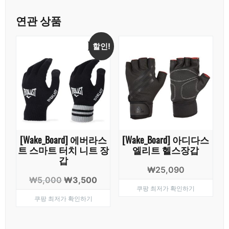
연관 상품
할인!
[Wake_Board] 에버라스
[Wake_Board] 아디다스
트 스마트 터치 니트 장
엘리트 헬스장갑
갑
₩
25,090
원
현
₩
5,000
₩
3,500
쿠팡 최저가 확인하기
래
재
쿠팡 최저가 확인하기
가
가
격:
격:
₩5,000.
₩3,500.