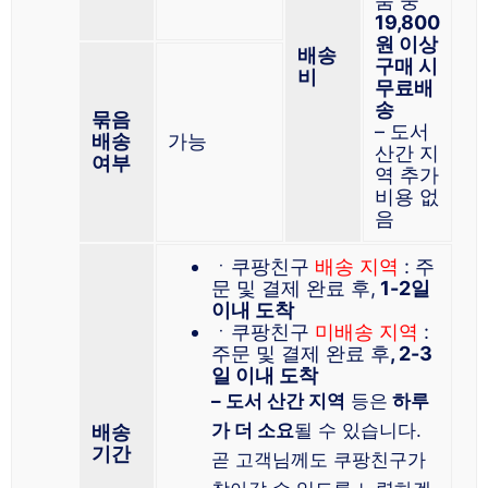
품 중
19,800
원 이상
배송
구매 시
비
무료배
송
묶음
– 도서
배송
가능
산간 지
여부
역 추가
비용 없
음
ㆍ쿠팡친구
배송 지역
: 주
문 및 결제 완료 후,
1-2일
이내 도착
ㆍ쿠팡친구
미배송 지역
:
주문 및 결제 완료 후
, 2-3
일 이내 도착
– 도서 산간 지역
등은
하루
가 더 소요
될 수 있습니다.
배송
기간
곧 고객님께도 쿠팡친구가