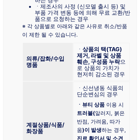
하는 경우
ㆍ제조사의 사정 (신모델 출시 등) 및
부품 가격 변동 등에 의해 무료 교환/반
품으로 요청하는 경우
※ 각 상품별로 아래와 같은 사유로 취소/반품
이 제한 될 수 있습니다.
ㆍ
상품의 택(TAG)
제거, 라벨 및 상품
의류/잡화/수입
훼손, 구성품 누락
으
명품
로 상품의 가치가
현저히 감소된 경우
ㆍ신선냉동 식품의
단순변심의 경우
ㆍ뷰티 상품
이용 시
트러블(
알러지, 붉은
반점, 가려움, 따가
계절상품/식품/
움
)이 발생
하는 경우,
화장품
진료 확인서 및 소견