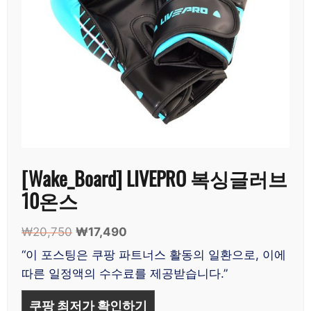
[Wake_Board] LIVEPRO 복싱글러브
10온스
₩
20,750
원
₩
17,490
현
래
재
“이 포스팅은 쿠팡 파트너스 활동의 일환으로, 이에
가
가
따른 일정액의 수수료를 제공받습니다.”
격:
격:
₩20,750.
₩17,490.
쿠팡 최저가 확인하기