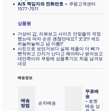
A/S
책임자와 전화번호
= 쿠팡고객센터
1577-7011
상품평
가성비 갑, 리뷰보고 사이즈 안맞을까 걱정
했는데 여자 손은 괜찮던데요? 굿굿!! 색도
하늘하늘하고 넘 이쁨!!’
사진으로 보던거보다 실제 제품이 더 삐가
뻔적하고 간지가 난다고 해야하나 받아보고
대만족이라 쿠팡에 상품후기도 처음 남겨보
네요
배송정보
무료배
송
배송
– 로켓
순차배송
방법
배송 상