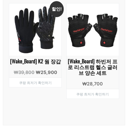
할인!
[Wake_Board] K2 웜 장갑
[Wake_Board] 하빈저 프
로 리스트랩 헬스 글러
브 양손 세트
원
현
₩
39,800
₩
25,900
래
재
쿠팡 최저가 확인하기
₩
28,700
가
가
격:
격:
쿠팡 최저가 확인하기
₩39,800.
₩25,900.