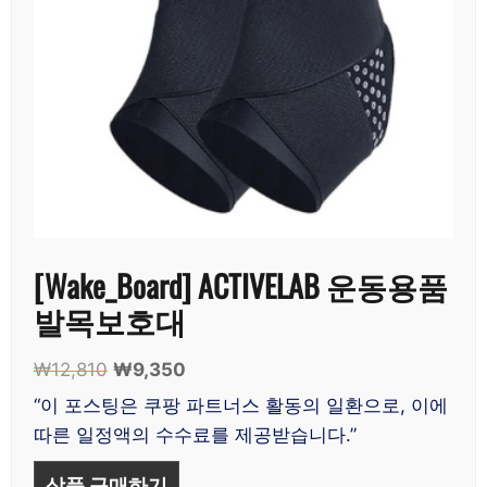
[Wake_Board] ACTIVELAB 운동용품
발목보호대
₩
12,810
원
₩
9,350
현
래
재
“이 포스팅은 쿠팡 파트너스 활동의 일환으로, 이에
가
가
따른 일정액의 수수료를 제공받습니다.”
격:
격:
₩12,810.
₩9,350.
상품 구매하기