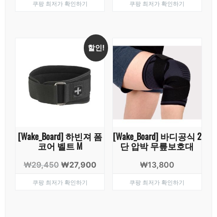
쿠팡 최저가 확인하기
쿠팡 최저가 확인하기
할인!
[Wake_Board] 하빈져 폼
[Wake_Board] 바디공식 2
코어 벨트 M
단 압박 무릎보호대
원
현
₩
29,450
₩
27,900
₩
13,800
래
재
쿠팡 최저가 확인하기
쿠팡 최저가 확인하기
가
가
격:
격:
₩29,450.
₩27,900.