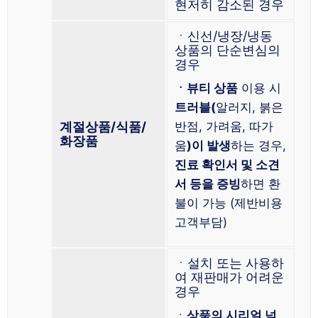
현저히 감소된 경우
ㆍ신선/냉장/냉동
상품의 단순변심의
경우
ㆍ뷰티 상품
이용 시
트러블(
알러지, 붉은
계절상품/식품/
반점, 가려움, 따가
화장품
움
)이 발생
하는 경우,
진료 확인서 및 소견
서 등을 증빙
하면 환
불이 가능 (제반비용
고객부담)
ㆍ설치 또는 사용하
여 재판매가 어려운
경우
ㆍ
상품의 시리얼 넘