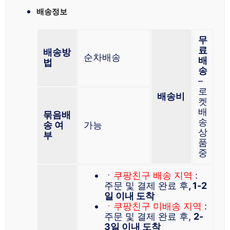
배송정보
무
료
배송방
순차배송
배
법
송
–
로
배송비
켓
배
묶음배
송
송 여
가능
상
부
품
중
ㆍ
쿠팡친구 배송 지역
:
주문 및 결제 완료 후
, 1-2
일 이내 도착
ㆍ쿠팡친구 미배송 지역
:
주문 및 결제 완료 후,
2-
3일 이내 도착