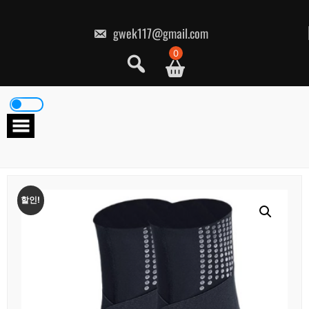
콘
텐
츠
gwek117@gmail.com
로
건
0
너
뛰
기
할인!