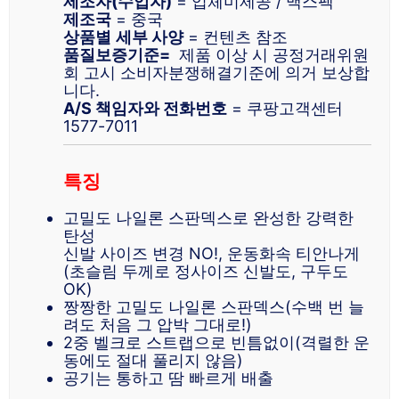
제조자(수입자)
= 업체미제공 / 맥스펙
제조국
= 중국
상품별
세부 사양
= 컨텐츠 참조
품질보증기준=
제품 이상 시 공정거래위원
회 고시 소비자분쟁해결기준에 의거 보상합
니다.
A/S 책임자와 전화번호
= 쿠팡고객센터
1577-7011
특징
고밀도 나일론 스판덱스로 완성한 강력한
탄성
신발 사이즈 변경 NO!, 운동화속 티안나게
(초슬림 두께로 정사이즈 신발도, 구두도
OK)
짱짱한 고밀도 나일론 스판덱스(수백 번 늘
려도 처음 그 압박 그대로!)
2중 벨크로 스트랩으로 빈틈없이(격렬한 운
동에도 절대 풀리지 않음)
공기는 통하고 땀 빠르게 배출