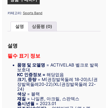
카테고리:
Sports Band
설명
상품평 (0)
설명
필수 표기 정보
품명 및 모델명
= ACTIVELAB 벨크로 발목
보호대
KC 인증정보 =
해당없음
크기, 중량
= M(권장발목둘레 18-20)/L(권
장발목둘레20-22)/XL(권장발목둘레 22-
24)
색상
= 블랙
재질
= 나일론, 아크릴, 스판덱스
출시년월
= 2023.01