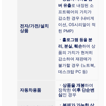
버 유출
로 내장된 소
프트웨어의 가치가
감소한 경우 (내비게
이션, OS시리얼이 적
전자/가전/설치
상품
힌 PMP)
ㆍ홀로그램 등을 분
리, 분실, 훼손
하여 상
품의 가치가 현저히
감소하여 재판매가
불가할 경우 (노트북,
데스크탑 PC 등)
ㆍ상품을 개봉
하여
자동차용품
장착한
이후 단순변
심
인 경우
ㆍ복제가 가능한 상