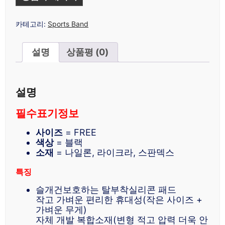
카테고리:
Sports Band
설명
상품평 (0)
설명
필수표기정보
사이즈
= FREE
색상
= 블랙
소재
= 나일론, 라이크라, 스판덱스
특징
슬개건보호하는 탈부착실리콘 패드
작고 가벼운 편리한 휴대성(작은 사이즈 +
가벼운 무게)
자체 개발 복합소재(변형 적고 압력 더욱 안