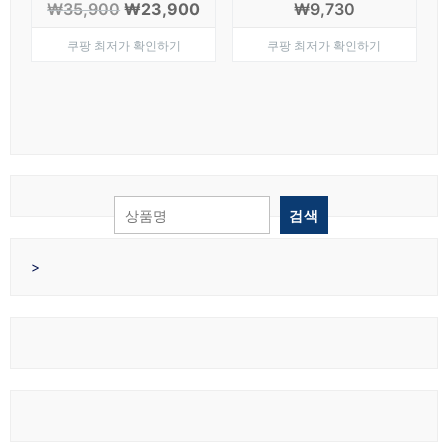
원
현
₩
35,900
₩
23,900
₩
9,730
래
재
쿠팡 최저가 확인하기
쿠팡 최저가 확인하기
가
가
격:
격:
₩35,900.
₩23,900.
검색
>