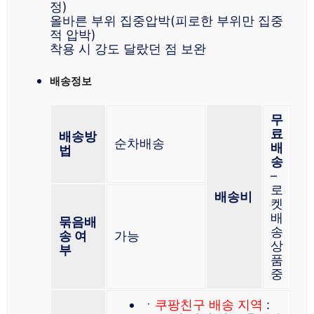
정)
올바른 부위 집중압박(피로한 부위만 집중
적 압박)
착용 시 강도 달랐던 점 보완
배송정보
무
료
배송방
순차배송
배
법
송
–
로
배송비
켓
배
묶음배
송
송 여
가능
상
부
품
중
ㆍ
쿠팡친구 배송 지역
: