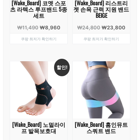
[Wake_Board] 코멧 스포
[Wake_Board] 리스트리
츠 라텍스 루프밴드 5종
젯 손목 근력 지원 밴드
세트
BEIGE
원
현
원
현
₩
11,490
₩
8,960
₩
24,800
₩
23,800
래
재
래
재
쿠팡 최저가 확인하기
쿠팡 최저가 확인하기
가
가
가
가
격:
격:
격:
격:
₩11,490.
₩8,960.
₩24,800.
₩23,
할인!
[Wake_Board] 노멀라이
[Wake_Board] 홈인뮤트
프 발목보호대
스쿼트 밴드