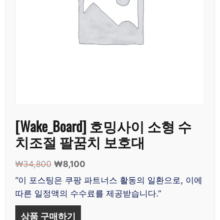
[Wake_Board] 호밍사이 소형 수
치조절 팔꿈치 보호대
₩
34,800
원
₩
8,100
현
래
재
“이 포스팅은 쿠팡 파트너스 활동의 일환으로, 이에
가
가
따른 일정액의 수수료를 제공받습니다.”
격:
격:
₩34,800.
₩8,100.
상품 구매하기