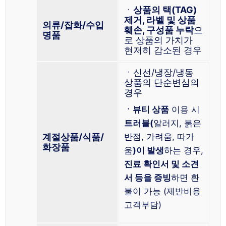
ㆍ
상품의 택(TAG)
제거, 라벨 및 상품
의류/잡화/수입
훼손, 구성품 누락
으
명품
로 상품의 가치가
현저히 감소된 경우
ㆍ신선/냉장/냉동
상품의 단순변심의
경우
ㆍ뷰티 상품
이용 시
트러블(
알러지, 붉은
계절상품/식품/
반점, 가려움, 따가
화장품
움
)이 발생
하는 경우,
진료 확인서 및 소견
서 등을 증빙
하면 환
불이 가능 (제반비용
고객부담)