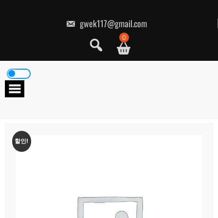
콘
텐
츠
gwek117@gmail.com
로
건
0
너
뛰
기
할인!