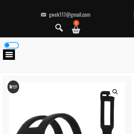
콘
텐
츠
gwek117@gmail.com
로
건
0
너
뛰
기
할인!