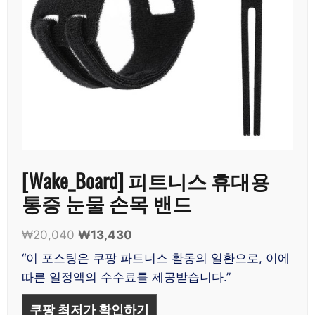
[Wake_Board] 피트니스 휴대용
통증 눈물 손목 밴드
₩
20,040
원
₩
13,430
현
래
재
“이 포스팅은 쿠팡 파트너스 활동의 일환으로, 이에
가
가
따른 일정액의 수수료를 제공받습니다.”
격:
격:
₩20,040.
₩13,430.
쿠팡 최저가 확인하기