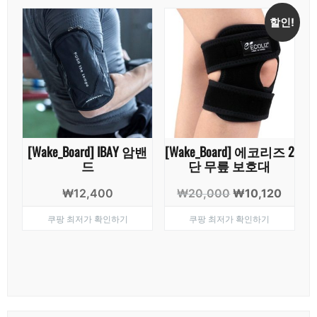
할인!
[Wake_Board] IBAY 암밴
[Wake_Board] 에코리즈 2
드
단 무릎 보호대
원
현
₩
12,400
₩
20,000
₩
10,120
래
재
쿠팡 최저가 확인하기
쿠팡 최저가 확인하기
가
가
격:
격:
₩20,000.
₩10,1