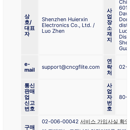
Chi
601,
사
Daw
상
업
Shenzhen Huierxin
Don
호/
장
Electronics Co., Ltd. /
distr
대표
소
Luo Zhen
Luo
자
재
Distr
지
She
Gua
연
e-
support@cncgflite.com
락
02-1
mail
처
통신
사
판매
업
업
자
80-
신고
번
번호
호
02-006-00042
서비스 가입사실 확인
구매