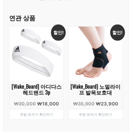
연관 상품
할인!
할인!
[Wake_Board] 아디다스
[Wake_Board] 노멀라이
헤드밴드 3p
프 발목보호대
원
현
원
현
₩
30,000
₩
18,000
₩
35,900
₩
23,900
래
재
래
재
쿠팡 최저가 확인하기
쿠팡 최저가 확인하기
가
가
가
가
격:
격:
격:
격:
₩30,000.
₩18,000.
₩35,900.
₩23,