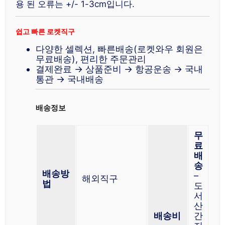
용 된 오류는 +/- 1-3cm입니다.
쉽고 빠른 로켓직구
다양한 셀렉션, 빠른배송(로켓와우 회원은
무료배송), 편리한 주문관리
결제완료 → 상품준비 → 항공운송 → 국내
통관 → 국내배송
배송정보
무
료
배
송
배송방
–
해외직구
법
도
서
산
배송비
간