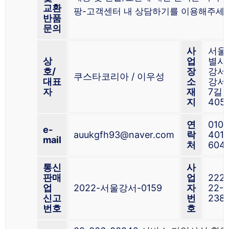
교환
팡-고객센터 내 상담하기를 이용해주세요
반품
문의
사
서울
상
업
별시
호/
장
강서
쿠스타코리아 / 이우성
대표
소
강서
자
재
7길 
지
405
연
010-
e-
auukgfh93@naver.com
락
4013
mail
처
604
통신
사
판매
업
222-
업
2022-서울강서-0159
자
22-
신고
번
238
번호
호