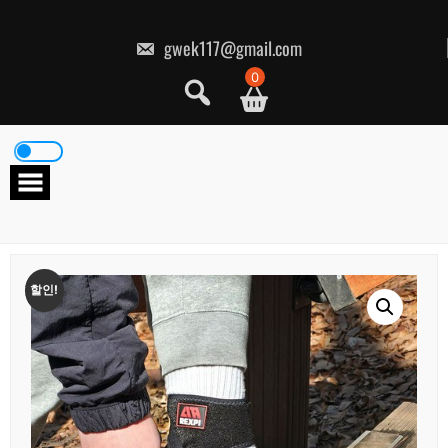
콘
텐
츠
gwek117@gmail.com
로
건
0
너
뛰
기
할인!