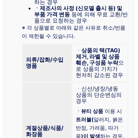
하는 경우
ㆍ제조사의 사정 (신모델 출시 등) 및
부품 가격 변동
등에 의해 무료 교환/반
품으로 요청하는 경우
※ 각 상품별로 아래와 같은 사유로 취소/반품
이 제한될 수 있습니다.
ㆍ
상품의 택(TAG)
제거, 라벨 및 상품
의류/잡화/수입
훼손, 구성품 누락
으
명품
로 상품의 가치가
현저히 감소된 경우
ㆍ신선/냉장/냉동
상품의 단순변심의
경우
ㆍ뷰티 상품
이용 시
트러블(
알러지, 붉은
계절상품/식품/
반점, 가려움, 따가
화장품
움
)이 발생
하는 경우,