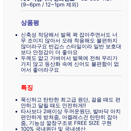
(9~6pm / 12~1pm 제외)
상품평
신축성 적당해서 발목 꽉 잡아주면서도 너
무 조이지 않아서 오래 착용해도 불편하지
않더라구요 반깁스 스타일이라 일반 보호대
보다 안정감이 더 좋아요
두께도 얇고 가벼어서 발목에 전혀 무리가
가지 않고 등산화 속에 신어도 불편함이 없
어서 좋더라구요
특징
푹신하고 탄탄한 최고급 원단, 걸을 때도 편
안하고 달릴 때도 안전하게!!
타사보다 2배이상 두꺼운원단, 발바닥 아치
편안하게 받쳐줌, 아켈레스건 탄탄히 잡아
줌, 기능성 깔창구조로 FREE SIZE 구현
100% 국내원단 및 국내생산