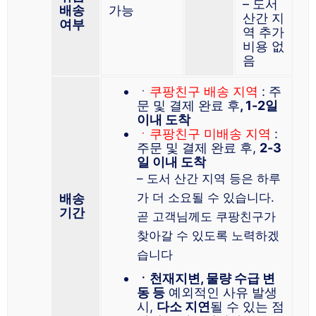
– 도서
배송
가능
산간 지
여부
역 추가
비용 없
음
ㆍ
쿠팡친구 배송 지역
: 주
문 및 결제 완료 후
, 1-2일
이내 도착
ㆍ쿠팡친구 미배송 지역
:
주문 및 결제 완료 후,
2-3
일 이내 도착
– 도서 산간 지역 등은 하루
가 더 소요될 수 있습니다.
배송
기간
곧 고객님께도 쿠팡친구가
찾아갈 수 있도록 노력하겠
습니다
ㆍ천재지변, 물량 수급 변
동 등
예외적인 사유 발생
시,
다소 지연
될 수 있는 점