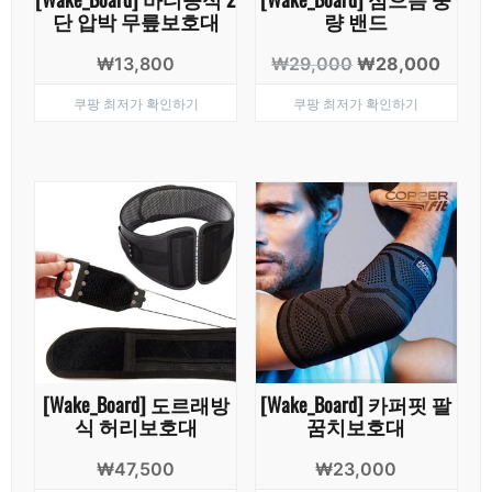
단 압박 무릎보호대
량 밴드
원
현
₩
13,800
₩
29,000
₩
28,000
래
재
쿠팡 최저가 확인하기
쿠팡 최저가 확인하기
가
가
격:
격:
₩29,000.
₩28,
[Wake_Board] 도르래방
[Wake_Board] 카퍼핏 팔
식 허리보호대
꿈치보호대
₩
47,500
₩
23,000