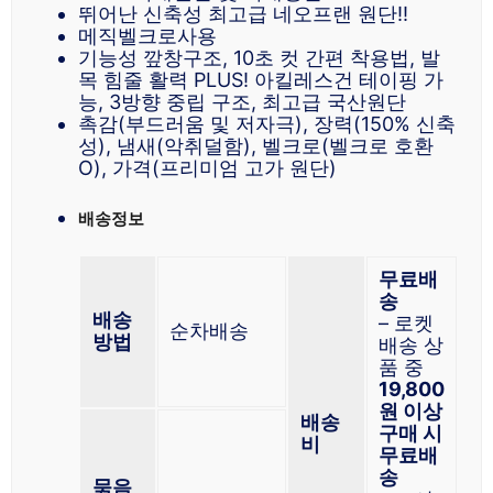
뛰어난 신축성 최고급 네오프랜 원단!!
메직벨크로사용
기능성 깦창구조, 10초 컷 간편 착용법, 발
목 힘줄 활력 PLUS! 아킬레스건 테이핑 가
능, 3방향 중립 구조, 최고급 국산원단
촉감(부드러움 및 저자극), 장력(150% 신축
성), 냄새(악취덜함), 벨크로(벨크로 호환
O), 가격(프리미엄 고가 원단)
배송정보
무료배
송
배송
– 로켓
순차배송
방법
배송 상
품 중
19,800
원 이상
배송
구매 시
비
무료배
송
묶음