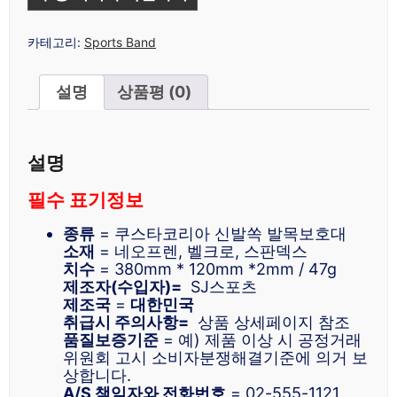
카테고리:
Sports Band
설명
상품평 (0)
설명
필수 표기정보
종류
= 쿠스타코리아 신발쏙 발목보호대
소재
= 네오프렌, 벨크로, 스판덱스
치수
= 380mm * 120mm *2mm / 47g
제조자(수입자)=
SJ스포츠
제조국
=
대한민국
취급시 주의사항=
상품 상세페이지 참조
품질보증기준
= 예) 제품 이상 시 공정거래
위원회 고시 소비자분쟁해결기준에 의거 보
상합니다.
A/S 책임자와 전화번호
= 02-555-1121