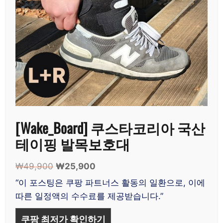
[Wake_Board] 쿠스타코리아 국산
테이핑 발목보호대
₩
49,900
원
₩
25,900
현
래
재
“이 포스팅은 쿠팡 파트너스 활동의 일환으로, 이에
가
가
따른 일정액의 수수료를 제공받습니다.”
격:
격:
₩49,900.
₩25,900.
쿠팡 최저가 확인하기