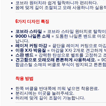
코브라 원터치라 쉽게 탈착하니까 편리하다.
몸에 맞게 길이 조절되고 오래 사용하니까 실용
6가지 디자인 특징
코브라 스타일
= 코브라 스타일 원터치로 탈착이
900D 나일론 소재
= 도톰한 나일론 밴드로 마모
납니다.
레이저 커팅 마감
= 끝단을 레이저 커팅으로 마
이중 X자 박음질
= 마감을 X자 2개로 견고하게
스판 밴드
= 강력한 탄성으로 벨트를 고정하고 
견고함으로 오래오래 튼튼하게 사용하세요.
= 9
합금스틸 소재의 버클로 부식이 방지되고 튼튼함
착용 방법
한쪽 버클을 반대쪽에 끼워 넣으면 착용완료.
분리시에는 이곳을 눌러주세요.
허리에 맞게 길이 조절이 가능합니다.