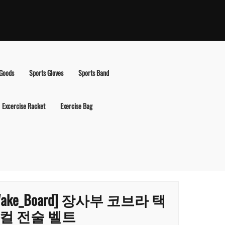
 Goods
Sports Gloves
Sports Band
Excercise Racket
Exercise Bag
Wake_Board] 장사부 코브라 택
컬 전술 벨트