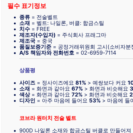
필수 표기정보
종류
= 전술벨트
소재
= 벨트: 나일론, 버클: 합금스틸
치수
= FREE
제조자(수입자)
= 주식회사 프래그마
제조국
= 중국
품질보증기준
= 공정거래위원회 고시(소비자분
A/S
책임자와 전화번호
= 02-6959-7114
상품평
사이즈
= 정사이즈에요
81%
> 예쌍보다 커요
1
소재
= 화면과 같아요
67%
> 화면과 비슷해요
색상
= 화면과 같아요
72%
> 화면과 비슷해요
디자인
= 아주 마음에 들어요
53%
> 마음에 들
코브라 원터치 전술 벨트
900D 나일론 소재와 합금스틸 버클로 만들어져