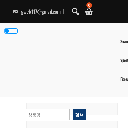
콘
0
텐
gwek117@gmail.com
츠
로
건
너
뛰
기
Sear
Spor
Fitne
검색