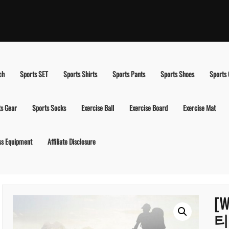
ch
Sports SET
Sports Shirts
Sports Pants
Sports Shoes
Sports
ts Gear
Sports Socks
Exercise Ball
Exercise Board
Exercise Mat
ss Equipment
Affiliate Disclosure
[
티