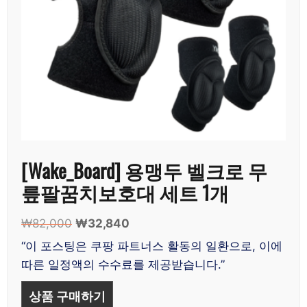
[Wake_Board] 용맹두 벨크로 무
릎팔꿈치보호대 세트 1개
₩
82,000
원
₩
32,840
현
래
재
“이 포스팅은 쿠팡 파트너스 활동의 일환으로, 이에
가
가
따른 일정액의 수수료를 제공받습니다.”
격:
격:
₩82,000.
₩32,840.
상품 구매하기