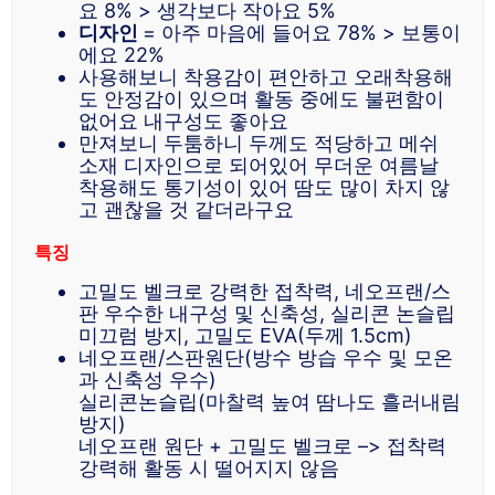
요 8% > 생각보다 작아요 5%
디자인
= 아주 마음에 들어요 78% > 보통이
에요 22%
사용해보니 착용감이 편안하고 오래착용해
도 안정감이 있으며 활동 중에도 불편함이
없어요 내구성도 좋아요
만져보니 두툼하니 두께도 적당하고 메쉬
소재 디자인으로 되어있어 무더운 여름날
착용해도 통기성이 있어 땀도 많이 차지 않
고 괜찮을 것 같더라구요
특징
고밀도 벨크로 강력한 접착력, 네오프랜/스
판 우수한 내구성 및 신축성, 실리콘 논슬립
미끄럼 방지, 고밀도 EVA(두께 1.5cm)
네오프랜/스판원단(방수 방습 우수 및 모온
과 신축성 우수)
실리콘논슬립(마찰력 높여 땀나도 흘러내림
방지)
네오프랜 원단 + 고밀도 벨크로 –> 접착력
강력해 활동 시 떨어지지 않음