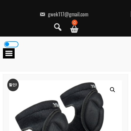
콘
텐
츠
gwek117@gmail.com
로
건
0
너
뛰
기
할인!