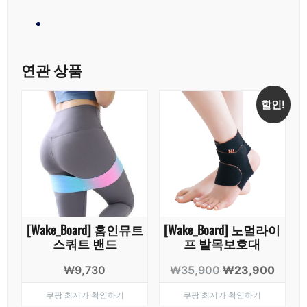
연관 상품
할인!
[Wake_Board] 홈인뮤트
[Wake_Board] 노멀라이
스쿼트 밴드
프 발목보호대
원
현
₩
9,730
₩
35,900
₩
23,900
래
재
쿠팡 최저가 확인하기
쿠팡 최저가 확인하기
가
가