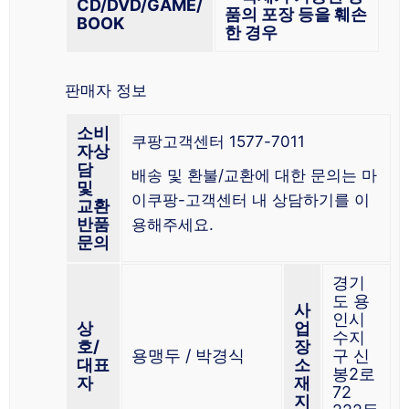
CD/DVD/GAME/
품의 포장 등을 훼손
BOOK
한 경우
판매자 정보
소비
쿠팡고객센터 1577-7011
자상
담
배송 및 환불/교환에 대한 문의는 마
및
이쿠팡-고객센터 내 상담하기를 이
교환
반품
용해주세요.
문의
경기
도 용
사
인시
상
업
수지
호/
장
용맹두 / 박경식
구 신
대표
소
봉2로
자
재
72
지