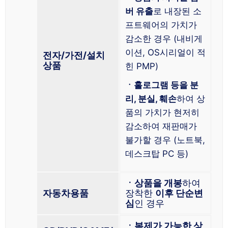
버 유출
로 내장된 소
프트웨어의 가치가
감소한 경우 (내비게
이션, OS시리얼이 적
전자/가전/설치
상품
힌 PMP)
ㆍ홀로그램 등을 분
리, 분실, 훼손
하여 상
품의 가치가 현저히
감소하여 재판매가
불가할 경우 (노트북,
데스크탑 PC 등)
ㆍ상품을 개봉
하여
자동차용품
장착한
이후 단순변
심
인 경우
ㆍ복제가 가능한 상