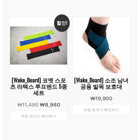
격:
격:
₩35,900.
₩23,
할인!
[Wake_Board] 코멧 스포
[Wake_Board] 소조 남녀
츠 라텍스 루프밴드 5종
공용 발목 보호대
세트
₩
19,900
원
현
₩
11,490
₩
8,960
쿠팡 최저가 확인하기
래
재
쿠팡 최저가 확인하기
가
가
격:
격:
₩11,490.
₩8,960.