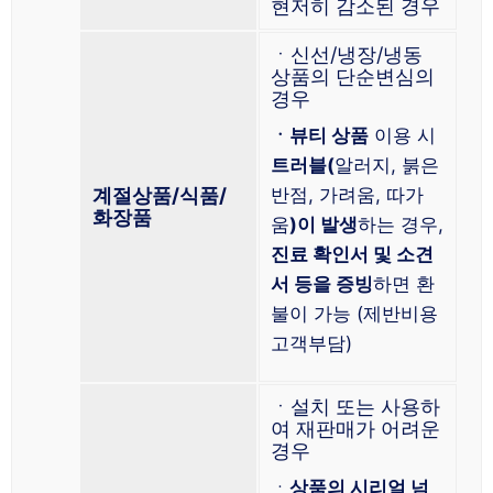
현저히 감소된 경우
ㆍ신선/냉장/냉동
상품의 단순변심의
경우
ㆍ뷰티 상품
이용 시
트러블(
알러지, 붉은
계절상품/식품/
반점, 가려움, 따가
화장품
움
)이 발생
하는 경우,
진료 확인서 및 소견
서 등을 증빙
하면 환
불이 가능 (제반비용
고객부담)
ㆍ설치 또는 사용하
여 재판매가 어려운
경우
ㆍ
상품의 시리얼 넘