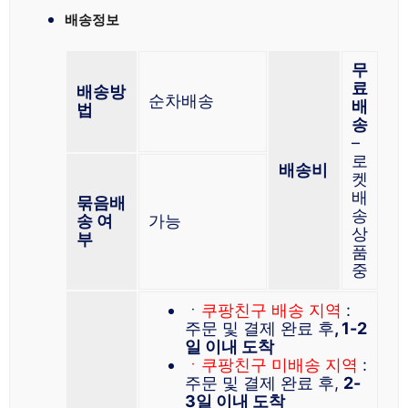
배송정보
무
료
배송방
순차배송
배
법
송
–
로
배송비
켓
배
묶음배
송
송 여
가능
상
부
품
중
ㆍ
쿠팡친구 배송 지역
:
주문 및 결제 완료 후
, 1-2
일 이내 도착
ㆍ쿠팡친구 미배송 지역
:
주문 및 결제 완료 후,
2-
3일 이내 도착