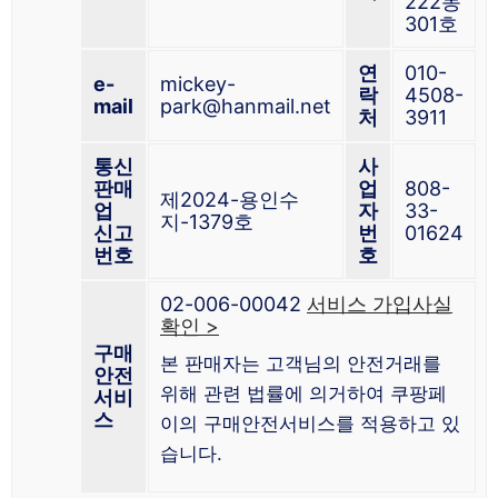
222동
301호
연
010-
e-
mickey-
락
4508-
mail
park@hanmail.net
처
3911
통신
사
판매
업
808-
제2024-용인수
업
자
33-
지-1379호
신고
번
01624
번호
호
02-006-00042
서비스 가입사실
확인 >
구매
본 판매자는 고객님의 안전거래를
안전
위해 관련 법률에 의거하여 쿠팡페
서비
스
이의 구매안전서비스를 적용하고 있
습니다.