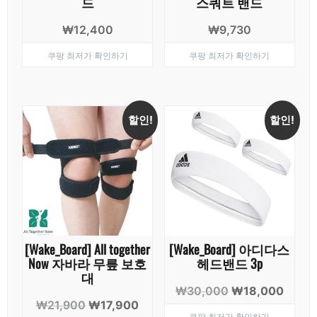
드
스쿼트 밴드
₩
12,400
₩
9,730
쿠팡 최저가 확인하기
쿠팡 최저가 확인하기
할인!
할인!
[Wake_Board] All together
[Wake_Board] 아디다스
Now 자바라 무릎 보호
헤드밴드 3p
대
원
현
₩
30,000
₩
18,000
원
현
₩
21,900
₩
17,900
래
재
쿠팡 최저가 확인하기