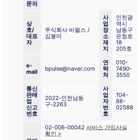
문의
사
인천광
상
업
역시
호/
주식회사 비펄스 /
장
남동구
대표
김봉미
소
은청로
자
재
18
지
205호
연
010-
e-
bpulse@naver.com
락
7490-
mail
처
3550
통신
사
판매
업
104-
2022-인천남동
업
자
88-
구-2263
신고
번
02588
번호
호
02-006-00042
서비스 가입사실
확인 >