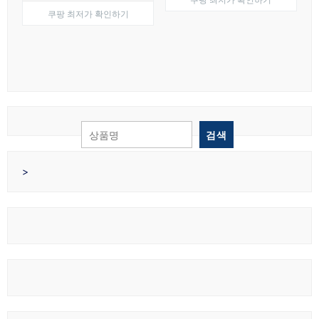
래
재
가
가
쿠팡 최저가 확인하기
가
가
격:
격:
격:
격:
₩30,000.
₩18,0
₩21,900.
₩17,900.
검색
>