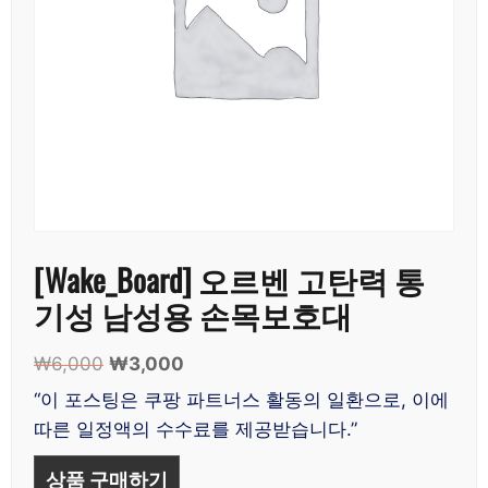
[Wake_Board] 오르벤 고탄력 통
기성 남성용 손목보호대
₩
6,000
원
₩
3,000
현
래
재
“이 포스팅은 쿠팡 파트너스 활동의 일환으로, 이에
가
가
따른 일정액의 수수료를 제공받습니다.”
격:
격:
₩6,000.
₩3,000.
상품 구매하기