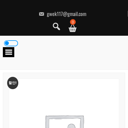
콘
텐
츠
gwek117@gmail.com
로
건
0
너
뛰
기
할인!