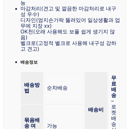
능
마감처리(견고 및 깔끔한 마감처리로 내구
성 우수)
디자인(엄지손가락 뚫려있어 일상생활과 업
무에 지장 xx)
OK천(오래 사용해도 보풀 쉽게 생기지 않
음)
벨크로(고정적 벨크로 사용해 내구성 강하
고 견고)
배송정보
무
료
배송방
순차배송
배
법
송
–
로
배송비
켓
배
묶음배
송
송 여
가능