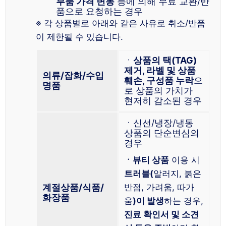
부품 가격 변동
등에 의해 무료 교환/반
품으로 요청하는 경우
※ 각 상품별로 아래와 같은 사유로 취소/반품
이 제한될 수 있습니다.
ㆍ
상품의 택(TAG)
제거, 라벨 및 상품
의류/잡화/수입
훼손, 구성품 누락
으
명품
로 상품의 가치가
현저히 감소된 경우
ㆍ신선/냉장/냉동
상품의 단순변심의
경우
ㆍ뷰티 상품
이용 시
트러블(
알러지, 붉은
계절상품/식품/
반점, 가려움, 따가
화장품
움
)이 발생
하는 경우,
진료 확인서 및 소견