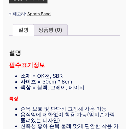
카테고리:
Sports Band
설명
상품평 (0)
설명
필수표기정보
소재
= OK천, SBR
사이즈
= 30cm * 8cm
색상
= 블랙, 그레이, 베이지
특징
손목 보호 및 단단히 고정해 사용 가능
움직임에 제한없이 착용 가능(엄지손가락
뚫려있는 디자인)
신축성 좋아 손목 둘레 맞게 편안한 착용 가