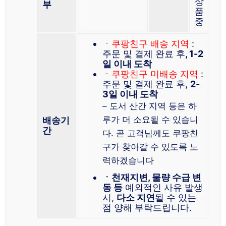
상
부
품
중
ㆍ
쿠팡친구 배송 지역
:
주문 및 결제 완료 후
, 1-2
일 이내 도착
ㆍ쿠팡친구 미배송 지역
:
주문 및 결제 완료 후,
2-
3일 이내 도착
– 도서 산간 지역 등은 하
루가 더 소요될 수 있습니
배송기
간
다. 곧 고객님께도 쿠팡친
구가 찾아갈 수 있도록 노
력하겠습니다
ㆍ천재지변, 물량 수급 변
동 등
예외적인 사유 발생
시,
다소 지연
될 수 있는
점 양해 부탁드립니다.