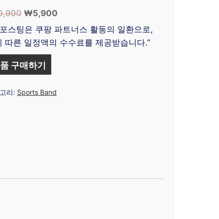
0,900
원
₩
5,900
현
래
재
 포스팅은 쿠팡 파트너스 활동의 일환으로,
가
가
 따른 일정액의 수수료를 제공받습니다.”
격:
격:
₩10,900.
₩5,900.
품 구매하기
고리:
Sports Band