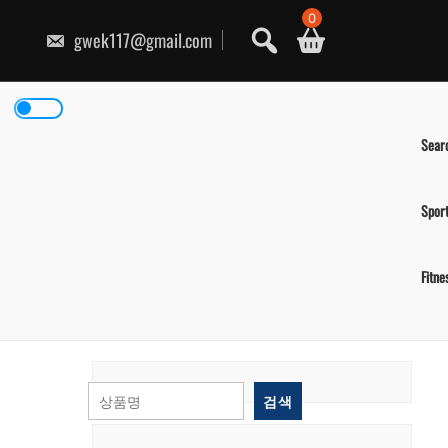
콘
0
텐
gwek117@gmail.com
츠
로
건
너
뛰
기
Sear
Spor
Fitne
검색