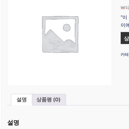
₩
1
“이
이에
상
카테
설명
상품평 (0)
설명