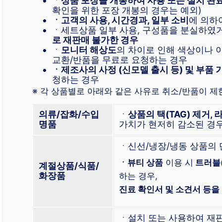
ㆍ상품 포장을 개봉하여 사용 또는 설치 완
확인을 위한 포장 개봉의 경우는 예외)
ㆍ고객의 사용, 시간경과, 일부 소비
에 의하
ㆍ세트상품 일부 사용, 구성품을 분실하였
로 재판매 불가한 경우
ㆍ
모니터 해상도
의 차이로 인해 색상이나 
교환/반품을 무료로 요청하는 경우
ㆍ제조사의 사정 (신모델 출시 등) 및 부품 
청하는 경우
※ 각 상품별로 아래와 같은 사유로 취소/반품이 제
의류/잡화/수입
ㆍ
상품의 택(TAG) 제거, 
명품
가치가 현저히 감소된 경
ㆍ신선/냉장/냉동 상품의
ㆍ뷰티 상품
이용 시
트러블
계절상품/식품/
화장품
하는 경우,
진료 확인서 및 소견서 등을
ㆍ설치 또는 사용하여 재