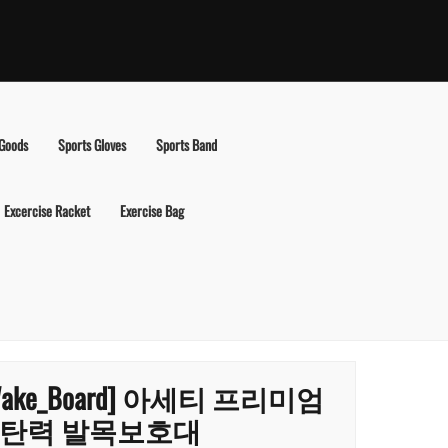
 Goods
Sports Gloves
Sports Band
Excercise Racket
Exercise Bag
Wake_Board] 아세티 프리미엄
탄력 발목보호대