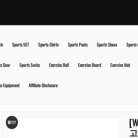
ch
Sports SET
Sports Shirts
Sports Pants
Sports Shoes
Sports
ts Gear
Sports Socks
Exercise Ball
Exercise Board
Exercise Mat
ss Equipment
Affiliate Disclosure
[
할인!
고