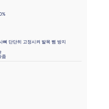
0%
사뼈 단단히 고정시켜 발목 삠 방지
능
싸줌