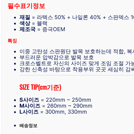
필수표기정보
재질
= 라텍스 50% + 나일론 40% + 스판덱스 1
색상
= 블랙
제조국
= 증극OEM
특징
이중 고탄성 스판원단 발목 보호하는데 적합, 복
부드러운 압박감으로 발목 보호
크로스벨트로 자신의 사이즈 맞게 조임 조절 가
강한 신축성 바탕으로 착용부위 곳곳 세심히 감
SIZE TIP(cm기준)
S사이즈
= 220mm ~ 250mm
M사이즈
= 260mm ~ 290mm
L사이즈
= 300mm, 330mm
배송정보