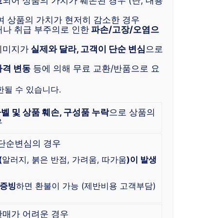
료
되어 상품의 가치가 훼손된 경우 (단, 내용
여 상품의 가치가 현저히 감소한 경우
거나 취급 부주의로 인한
파손/고장/오염으
이미지가
실제와 달라, 고객이 단순 변심
으로
가격 변동
등에 의해 무료 교환/반품으로 요
한될 수 있습니다.
라벨 및 상품 훼손, 구성품 누락
으로 상품의
우
 단순변심의 경우
(
알러지, 붉은 반점, 가려움, 따가움
)이 발생
 증빙
하면 환불이 가능 (제반비용 고객부담)
판매가 어려운 경우