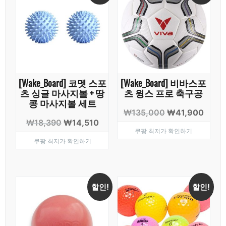
[Wake_Board] 코멧 스포
[Wake_Board] 비바스포
츠 싱글 마사지볼 + 땅
츠 윙스 프로 축구공
콩 마사지볼 세트
원
현
₩
135,000
₩
41,900
원
현
₩
18,390
₩
14,510
래
재
쿠팡 최저가 확인하기
래
재
가
가
쿠팡 최저가 확인하기
가
가
격:
격:
격:
격:
₩135,000.
₩41,
₩18,390.
₩14,510.
할인!
할인!