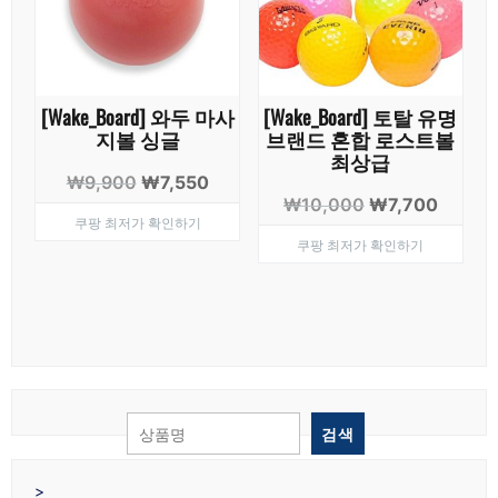
[Wake_Board] 와두 마사
[Wake_Board] 토탈 유명
지볼 싱글
브랜드 혼합 로스트볼
최상급
원
현
₩
9,900
₩
7,550
원
현
₩
10,000
₩
7,700
래
재
쿠팡 최저가 확인하기
래
재
가
가
쿠팡 최저가 확인하기
가
가
격:
격:
격:
격:
₩9,900.
₩7,550.
₩10,000.
₩7,700
검색
>