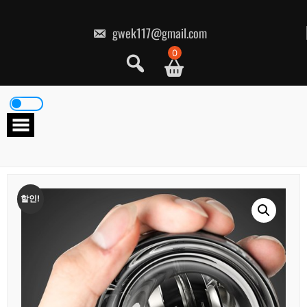
콘
텐
츠
gwek117@gmail.com
로
건
0
너
뛰
기
할인!