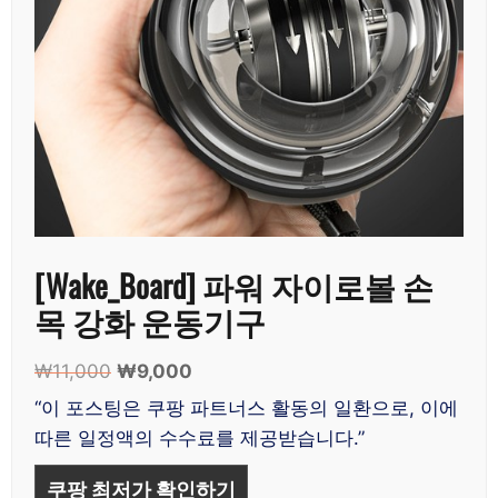
[Wake_Board] 파워 자이로볼 손
목 강화 운동기구
₩
11,000
원
₩
9,000
현
래
재
“이 포스팅은 쿠팡 파트너스 활동의 일환으로, 이에
가
가
따른 일정액의 수수료를 제공받습니다.”
격:
격:
₩11,000.
₩9,000.
쿠팡 최저가 확인하기