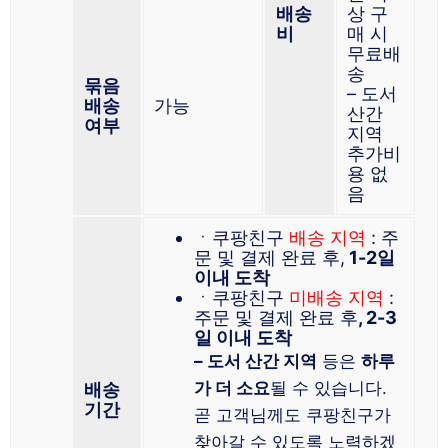
배송
상 구
비
매 시
무료배
송
묶음
– 도서
배송
가능
산간
여부
지역
추가비
용 없
음
ㆍ쿠팡친구
배송 지역
: 주
문 및 결제 완료 후,
1-2일
이내 도착
ㆍ쿠팡친구
미배송 지역
:
주문 및 결제 완료 후
, 2-3
일 이내 도착
– 도서 산간 지역
등은
하루
가 더 소요
될 수 있습니다.
배송
기간
곧 고객님께도 쿠팡친구가
찾아갈 수 있도록 노력하겠