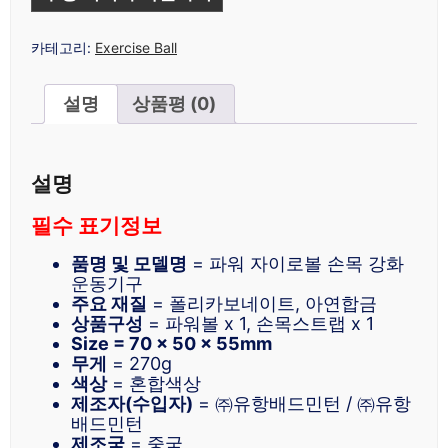
카테고리:
Exercise Ball
설명
상품평 (0)
설명
필수 표기정보
품명 및 모델명
= 파워 자이로볼 손목 강화
운동기구
주요 재질
= 폴리카보네이트, 아연합금
상품구성
= 파워볼 x 1, 손목스트랩 x 1
Size = 70 x 50 x 55mm
무게
= 270g
색상
= 혼합색상
제조자(수입자)
= ㈜유항배드민턴 / ㈜유항
배드민턴
제조국
= 중국