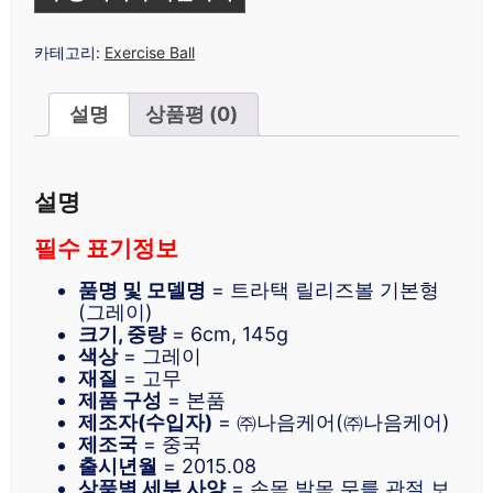
카테고리:
Exercise Ball
설명
상품평 (0)
설명
필수 표기정보
품명 및 모델명
= 트라택 릴리즈볼 기본형
(그레이)
크기, 중량
= 6cm, 145g
색상
= 그레이
재질
= 고무
제품 구성
= 본품
제조자(수입자)
= ㈜나음케어(㈜나음케어)
제조국
= 중국
출시년월
= 2015.08
상품별 세부 사양
= 손목 발목 무릎 관절 보