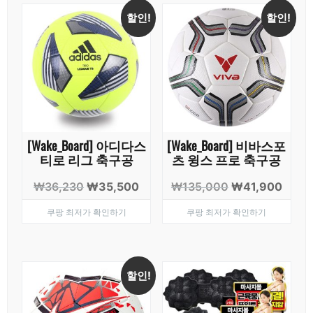
할인!
할인!
[Wake_Board] 아디다스
[Wake_Board] 비바스포
티로 리그 축구공
츠 윙스 프로 축구공
원
현
원
현
₩
36,230
₩
35,500
₩
135,000
₩
41,900
래
재
래
재
쿠팡 최저가 확인하기
쿠팡 최저가 확인하기
가
가
가
가
격:
격:
격:
격:
₩36,230.
₩35,500.
₩135,000.
₩41,
할인!