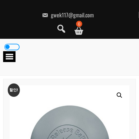
콘
텐
츠
gwek117@gmail.com
로
건
0
너
뛰
기
할인!