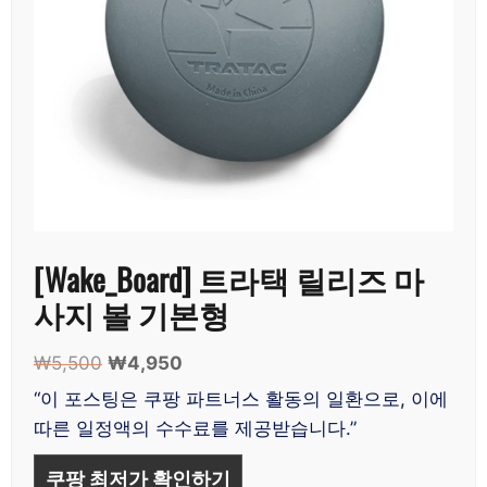
[Wake_Board] 트라택 릴리즈 마
사지 볼 기본형
₩
5,500
원
₩
4,950
현
래
재
“이 포스팅은 쿠팡 파트너스 활동의 일환으로, 이에
가
가
따른 일정액의 수수료를 제공받습니다.”
격:
격:
₩5,500.
₩4,950.
쿠팡 최저가 확인하기