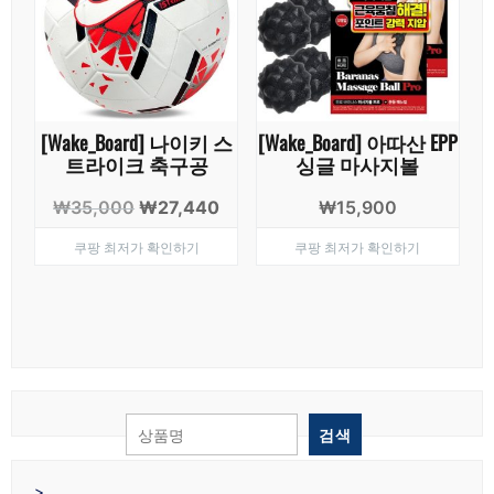
[Wake_Board] 나이키 스
[Wake_Board] 아따산 EPP
트라이크 축구공
싱글 마사지볼
원
현
₩
35,000
₩
27,440
₩
15,900
래
재
쿠팡 최저가 확인하기
쿠팡 최저가 확인하기
가
가
격:
격:
₩35,000.
₩27,440.
검색
>