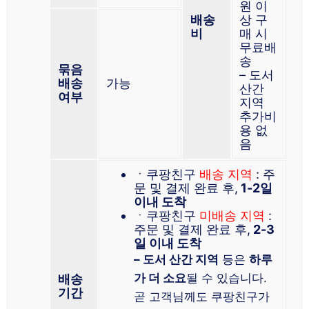
원 이
배송
상 구
비
매 시
무료배
송
묶음
– 도서
배송
가능
산간
여부
지역
추가비
용 없
음
ㆍ쿠팡친구
배송 지역
: 주
문 및 결제 완료 후,
1-2일
이내 도착
ㆍ쿠팡친구
미배송 지역
:
주문 및 결제 완료 후,
2-3
일 이내 도착
– 도서 산간 지역
등은
하루
가 더 소요
될 수 있습니다.
배송
기간
곧 고객님께도 쿠팡친구가