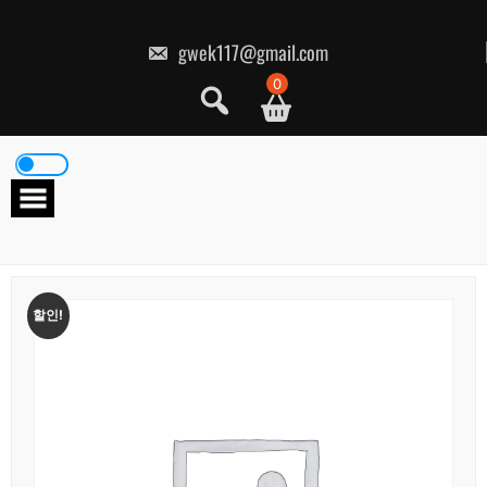
콘
텐
츠
gwek117@gmail.com
로
건
0
너
뛰
기
할인!