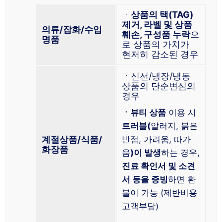
ㆍ
상품의 택(TAG)
제거, 라벨 및 상품
의류/잡화/수입
훼손, 구성품 누락
으
명품
로 상품의 가치가
현저히 감소된 경우
ㆍ신선/냉장/냉동
상품의 단순변심의
경우
ㆍ뷰티 상품
이용 시
트러블(
알러지, 붉은
계절상품/식품/
반점, 가려움, 따가
화장품
움
)이 발생
하는 경우,
진료 확인서 및 소견
서 등을 증빙
하면 환
불이 가능 (제반비용
고객부담)