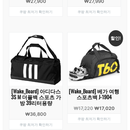
₩
27,900
₩
27,990
쿠팡 최저가 확인하기
쿠팡 최저가 확인하기
할인!
[Wake_Board] 아디다스
[Wake_Board] 베가 여행
3S M 더플백 스포츠 가
스포츠백 J-1904
방 39리터용량
원
현
₩
17,220
₩
17,020
₩
36,800
래
재
쿠팡 최저가 확인하기
가
가
쿠팡 최저가 확인하기
격:
격: