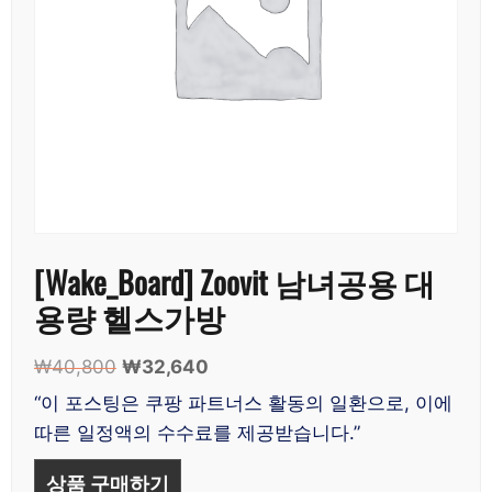
[Wake_Board] Zoovit 남녀공용 대
용량 헬스가방
₩
40,800
원
₩
32,640
현
래
재
“이 포스팅은 쿠팡 파트너스 활동의 일환으로, 이에
가
가
따른 일정액의 수수료를 제공받습니다.”
격:
격:
₩40,800.
₩32,640.
상품 구매하기