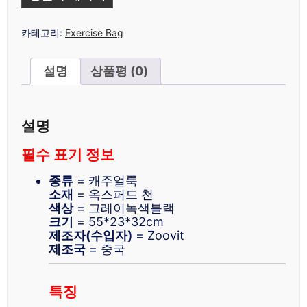
카테고리:
Exercise Bag
설명
상품평 (0)
설명
필수 표기 정보
종류
= 캐주얼룩
소재
= 옥스퍼드 천
색상
= 그레이녹색블랙
크기
= 55*23*32cm
제조자(수입자)
= Zoovit
제조국
= 중국
특징