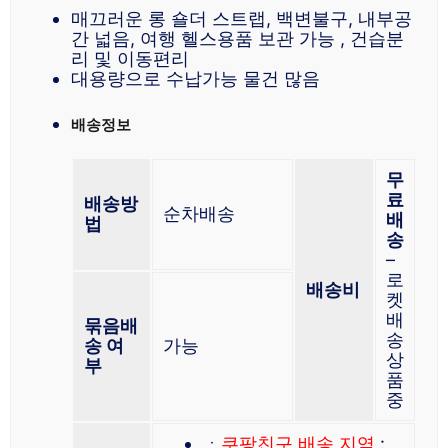
매끄러운 롱 숄더 스트랩, 백변불구, 내부공
간 넓음, 여행 헬스용품 보관 가능 , 건습분
리 및 이동편리
대용량으로 수납가능 물건 많음
배송정보
무
료
배송방
순차배송
배
법
송
–
로
배송비
켓
배
묶음배
송
송 여
가능
상
부
품
중
ㆍ
쿠팡친구 배송 지역
: