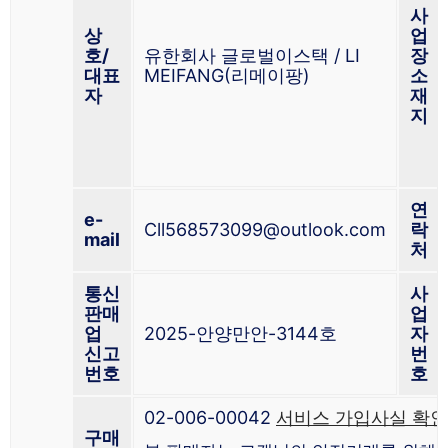
사
상
업
호/
유한회사 글로벌이스택 / LI
장
대표
MEIFANG(리메이팡)
소
자
재
지
연
e-
Cll568573099@outlook.com
락
mail
처
통신
사
판매
업
업
2025-안양만안-3144호
자
신고
번
번호
호
02-006-00042
서비스 가입사실 확인
구매