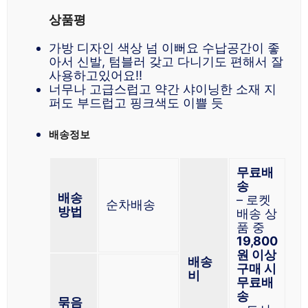
상품평
가방 디자인 색상 넘 이뻐요 수납공간이 좋
아서 신발, 텀블러 갖고 다니기도 편해서 잘
사용하고있어요!!
너무나 고급스럽고 약간 샤이닝한 소재 지
퍼도 부드럽고 핑크색도 이쁠 듯
배송정보
무료배
송
배송
– 로켓
순차배송
방법
배송 상
품 중
19,800
원 이상
배송
구매 시
비
무료배
송
묶음