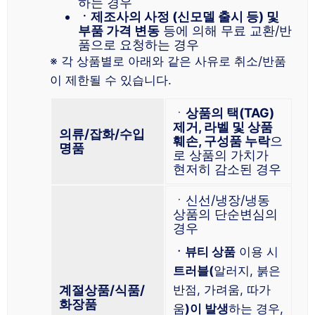
하는 경우
ㆍ제조사의 사정 (신모델 출시 등) 및
부품 가격 변동
등에 의해 무료 교환/반
품으로 요청하는 경우
※ 각 상품별로 아래와 같은 사유로 취소/반품
이 제한될 수 있습니다.
ㆍ
상품의 택(TAG)
제거, 라벨 및 상품
의류/잡화/수입
훼손, 구성품 누락
으
명품
로 상품의 가치가
현저히 감소된 경우
ㆍ신선/냉장/냉동
상품의 단순변심의
경우
ㆍ뷰티 상품
이용 시
트러블(
알러지, 붉은
계절상품/식품/
반점, 가려움, 따가
화장품
움
)이 발생
하는 경우,