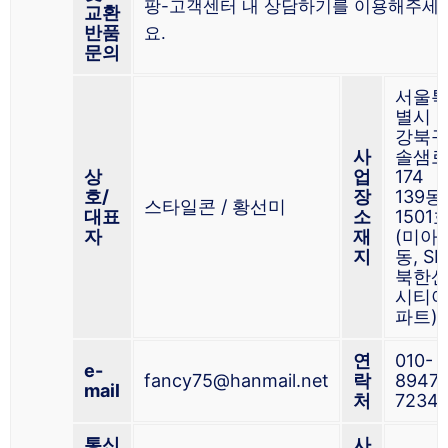
팡-고객센터 내 상담하기를 이용해주세
교환
반품
요.
문의
서울
별시
강북
사
솔샘
상
업
174
호/
장
139동
스타일콘 / 황선미
대표
소
1501
자
재
(미아
지
동, SK
북한
시티
파트)
연
010-
e-
fancy75@hanmail.net
락
8947-
mail
처
7234
통신
사