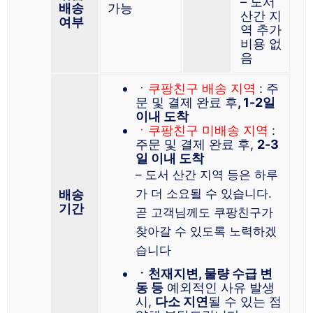
– 도서
배송
가능
산간 지
여부
역 추가
비용 없
음
ㆍ
쿠팡친구 배송 지역
: 주
문 및 결제 완료 후
, 1-2일
이내 도착
ㆍ쿠팡친구 미배송 지역
:
주문 및 결제 완료 후,
2-3
일 이내 도착
– 도서 산간 지역 등은 하루
가 더 소요될 수 있습니다.
배송
기간
곧 고객님께도 쿠팡친구가
찾아갈 수 있도록 노력하겠
습니다
ㆍ천재지변, 물량 수급 변
동 등
예외적인 사유 발생
시,
다소 지연
될 수 있는 점