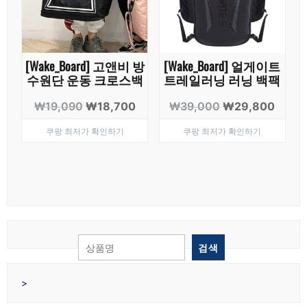
[Wake_Board] 고앤비 방
[Wake_Board] 얼게이트
수원단 운동 크로스백
트레일러닝 러닝 백팩
원
현
원
현
₩
19,090
₩
18,700
₩
39,000
₩
29,800
래
재
래
재
쿠팡 최저가 확인하기
쿠팡 최저가 확인하기
가
가
가
가
격:
격:
격:
격:
₩19,090.
₩18,700.
₩39,000.
₩29,
검색
>