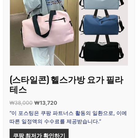
(스타일콘) 헬스가방 요가 필라
테스
₩
38,000
원
₩
13,720
현
래
재
“이 포스팅은 쿠팡 파트너스 활동의 일환으로, 이에
가
가
따른 일정액의 수수료를 제공받습니다.”
격:
격:
₩38,000.
₩13,720.
쿠팡 최저가 확인하기