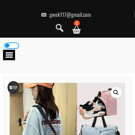
콘
텐
츠
gwek117@gmail.com
로
건
0
너
뛰
기
할인!