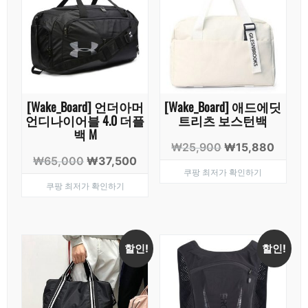
[Wake_Board] 언더아머
[Wake_Board] 애드에딧
언디나이어블 4.0 더플
트리츠 보스턴백
백 M
원
현
₩
25,900
₩
15,880
원
현
₩
65,000
₩
37,500
래
재
쿠팡 최저가 확인하기
래
재
가
가
쿠팡 최저가 확인하기
가
가
격:
격:
격:
격:
₩25,900.
₩15,8
₩65,000.
₩37,500.
할인!
할인!