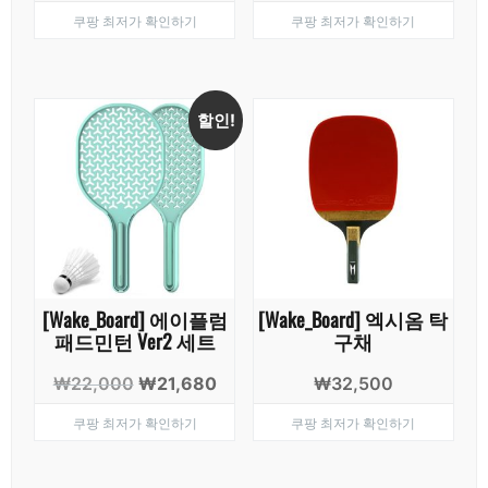
래
재
래
재
쿠팡 최저가 확인하기
쿠팡 최저가 확인하기
가
가
가
가
격:
격:
격:
격:
₩45,560.
₩44,580.
₩45,000.
₩41,5
할인!
[Wake_Board] 에이플럼
[Wake_Board] 엑시옴 탁
패드민턴 Ver2 세트
구채
원
현
₩
22,000
₩
21,680
₩
32,500
래
재
쿠팡 최저가 확인하기
쿠팡 최저가 확인하기
가
가
격:
격:
₩22,000.
₩21,680.