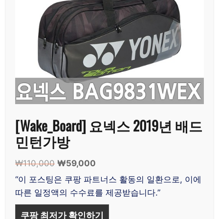
[Wake_Board] 요넥스 2019년 배드
민턴가방
₩
110,000
원
₩
59,000
현
래
재
“이 포스팅은 쿠팡 파트너스 활동의 일환으로, 이에
가
가
따른 일정액의 수수료를 제공받습니다.”
격:
격:
₩110,000.
₩59,000.
쿠팡 최저가 확인하기