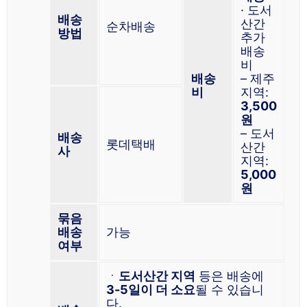
· 도서
배송
산간
순차배송
방법
추가
배송
비
배송
– 제주
비
지역:
3,500
원
– 도서
배송
롯데택배
산간
사
지역:
5,000
원
묶음
배송
가능
여부
ㆍ
도서산간 지역
등은 배송에
3-5일이 더 소요
될 수 있습니
다.