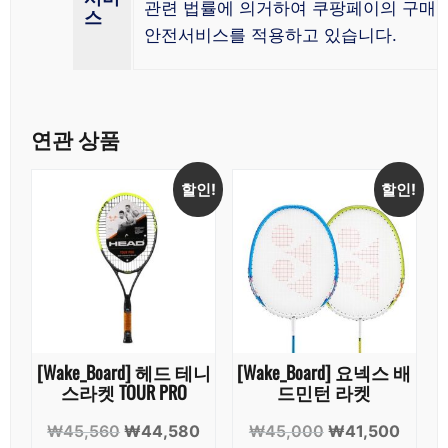
관련 법률에 의거하여 쿠팡페이의 구매
스
안전서비스를 적용하고 있습니다.
연관 상품
할인!
할인!
[Wake_Board] 헤드 테니
[Wake_Board] 요넥스 배
스라켓 TOUR PRO
드민턴 라켓
원
현
원
현
₩
45,560
₩
44,580
₩
45,000
₩
41,500