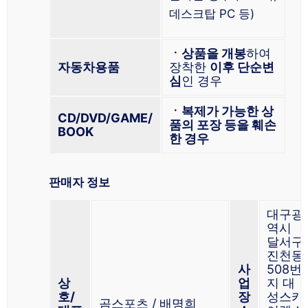
데스크탑 PC 등)
ㆍ상품을 개봉
하여
자동차용품
장착한
이후 단순변
심
인 경우
ㆍ복제가 가능한 상
CD/DVD/GAME/
품의 포장 등을 훼손
BOOK
한 경우
판매자 정보
대구광
역시
달서구
진천동
사
508번
상
업
지 대
호/
장
성스카
곰스포츠 / 배명희