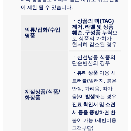
이 제한 될 수 있습니다.
ㆍ상품의 택(TAG)
제거, 라벨 및 상품
의류/잡화/수입
훼손, 구성품 누락
으
명품
로 상품의 가치가
현저히 감소된 경우
ㆍ신선냉동 식품의
단순변심의 경우
ㆍ뷰티 상품
이용 시
트러블(
알러지, 붉은
반점, 가려움, 따가
계절상품/식품/
움
)이 발생
하는 경우,
화장품
진료 확인서 및 소견
서 등을 증빙
하면 환
불이 가능 (제반비용
고객부담)