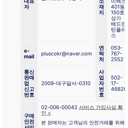
대표
소
이렉스
자
재
401동
지
150호
상가
배드민
턴플러
스
연
053-
e-
pluscokr@naver.com
락
767-
mail
처
2552
통신
사
판매
업
502-
업
2009-대구달서-0310
자
17-
신고
번
46820
번호
호
02-006-00042
서비스 가입사실 확
인 >
구매
안전
본 판매자는 고객님의 안전거래를 위해
서비