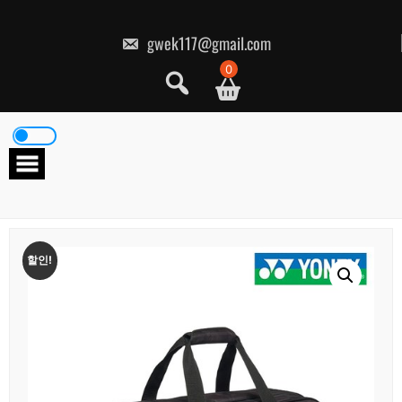
콘
텐
츠
gwek117@gmail.com
로
건
0
너
뛰
기
할인!