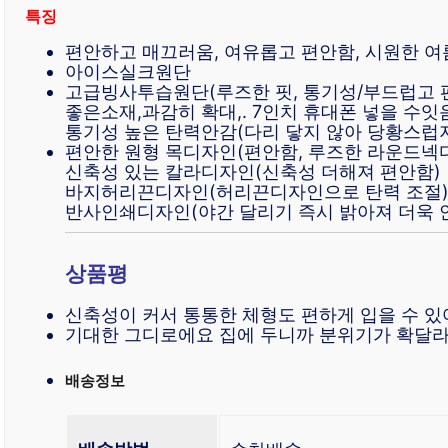
특징
편안하고 매끄러움, 여유롭고 편안함, 시원한 여
아이스실크원단
고급빙사투습원단(루즈한 핏, 통기성/부드럽고 
좋은소재,과감히 확대,. 7인치 휴대폰 넣을 수잇
통기성 높은 탄력안감(다리 닿지 않아 당황스럽지
편안한 원형 목디자인(편안함, 루즈한 라운드넥
신축성 있는 칼라디자인(신축성 더해져 편안함)
바지허리끈디자인(허리끈디자인으로 탄력 조절
반사인쇄디자인(야간 달리기 즉시 밝아져 더욱 
상품평
신축성이 커서 통통한 체형도 편하게 입을 수 
기대한 그디로에요 집에 두니까 분위기가 확달
배송정보