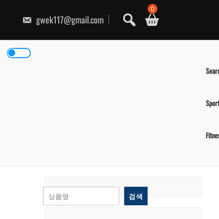
콘
0
텐
gwek117@gmail.com
츠
로
건
너
뛰
기
Sear
Spor
Fitne
검색