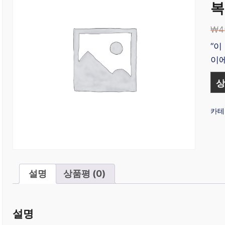
복
₩
4
“이
이에
상
카테
설명
상품평 (0)
설명