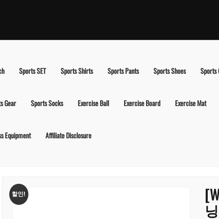
ch
Sports SET
Sports Shirts
Sports Pants
Sports Shoes
Sports
ts Gear
Sports Socks
Exercise Ball
Exercise Board
Exercise Mat
ss Equipment
Affiliate Disclosure
[W
할인!
닝