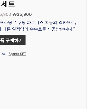
 세트
5,900
원
₩
25,900
현
래
재
 포스팅은 쿠팡 파트너스 활동의 일환으로,
가
가
 따른 일정액의 수수료를 제공받습니다.”
격:
격:
₩45,900.
₩25,900.
품 구매하기
고리:
Sports SET