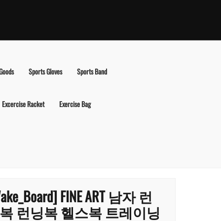
 Goods
Sports Gloves
Sports Band
Excercise Racket
Exercise Bag
ake_Board] FINE ART 남자 런
복 런닝복 헬스복 트레이닝