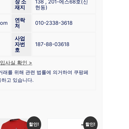
장 소
138 , 201-에스68호(신
재지
현동)
연락
com
010-2338-3618
처
사업
자번
187-88-03618
호
입사실 확인 >
거래를 위해 관련 법률에 의거하여 쿠팡페
하고 있습니다.
할인!
할인!