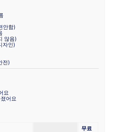
름
편안함)
음
 않음)
디자인)
)
안전)
있어요
라졌어요
무료