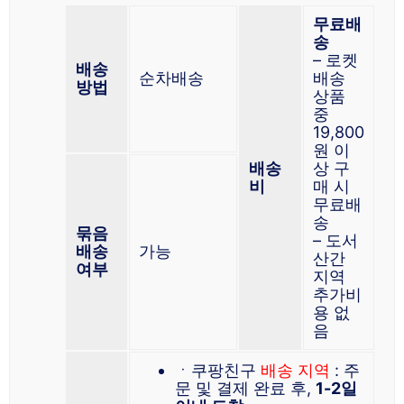
무료배
송
– 로켓
배송
순차배송
배송
방법
상품
중
19,800
원 이
배송
상 구
비
매 시
무료배
송
묶음
– 도서
배송
가능
산간
여부
지역
추가비
용 없
음
ㆍ쿠팡친구
배송 지역
: 주
문 및 결제 완료 후,
1-2일