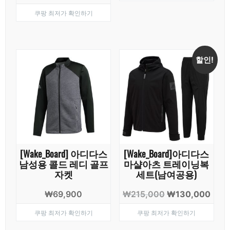
쿠팡 최저가 확인하기
할인!
[Wake_Board] 아디다스
[Wake_Board]아디다스
남성용 콜드 레디 골프
마샬아츠 트레이닝복
자켓
세트(남여공용)
원
현
₩
69,900
₩
215,000
₩
130,000
래
재
쿠팡 최저가 확인하기
쿠팡 최저가 확인하기
가
가
격:
격: