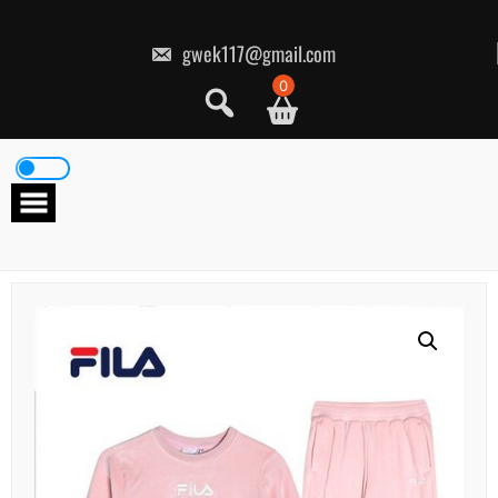
콘
텐
츠
gwek117@gmail.com
로
건
0
너
뛰
기