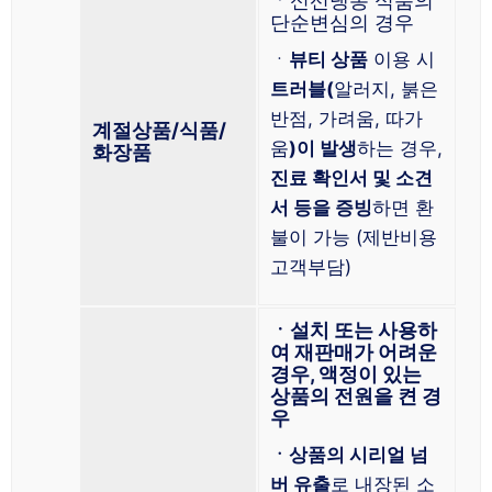
ㆍ신선냉동 식품의
단순변심의 경우
ㆍ
뷰티 상품
이용 시
트러블(
알러지, 붉은
반점, 가려움, 따가
계절상품/식품/
움
)이 발생
하는 경우,
화장품
진료 확인서 및 소견
서 등을 증빙
하면 환
불이 가능 (제반비용
고객부담)
ㆍ설치 또는 사용하
여 재판매가 어려운
경우, 액정이 있는
상품의 전원을 켠 경
우
ㆍ상품의 시리얼 넘
버 유출
로 내장된 소