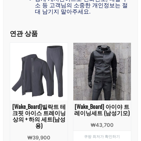
소 등 고객님의 소중한 개인정보는 절
대 남기지 말아주세요.
연관 상품
[Wake_Board]빌락트 테
[Wake_Board] 아이야 트
크핏 아이스 트레이닝
레이닝세트 (남성기모)
상의 + 하의 세트(남성
용)
₩
43,700
쿠팡 최저가 확인하기
₩
39,900