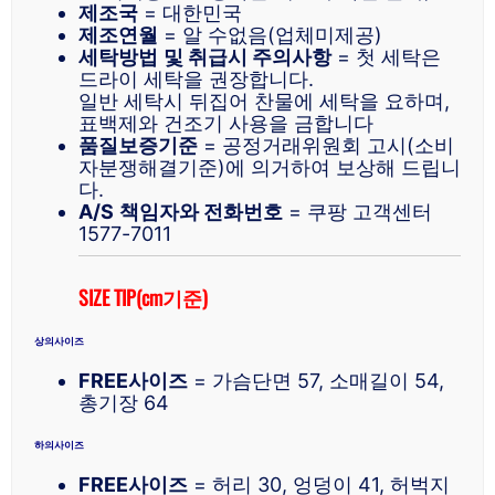
제조국
= 대한민국
제조연월
= 알 수없음(업체미제공)
세탁방법
및 취급시 주의사항
= 첫 세탁은
드라이 세탁을 권장합니다.
일반 세탁시 뒤집어 찬물에 세탁을 요하며,
표백제와 건조기 사용을 금합니다
품질보증기준
= 공정거래위원회 고시(소비
자분쟁해결기준)에 의거하여 보상해 드립니
다.
A/S
책임자와 전화번호
= 쿠팡 고객센터
1577-7011
SIZE TIP(cm기준)
상의사이즈
FREE사이즈
= 가슴단면 57, 소매길이 54,
총기장 64
하의사이즈
FREE사이즈
= 허리 30, 엉덩이 41, 허벅지