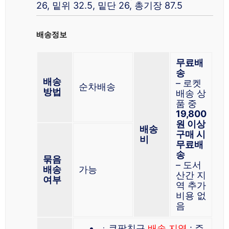
26, 밑위 32.5, 밑단 26, 총기장 87.5
배송정보
무료배
송
배송
– 로켓
순차배송
방법
배송 상
품 중
19,800
원 이상
배송
구매 시
비
무료배
송
묶음
– 도서
배송
가능
산간 지
여부
역 추가
비용 없
음
ㆍ쿠팡친구
배송 지역
: 주