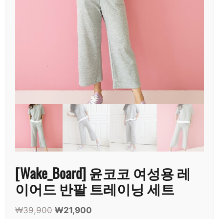
[Wake_Board] 윤코코 여성용 레
이어드 반팔 트레이닝 세트
₩
39,900
원
₩
21,900
현