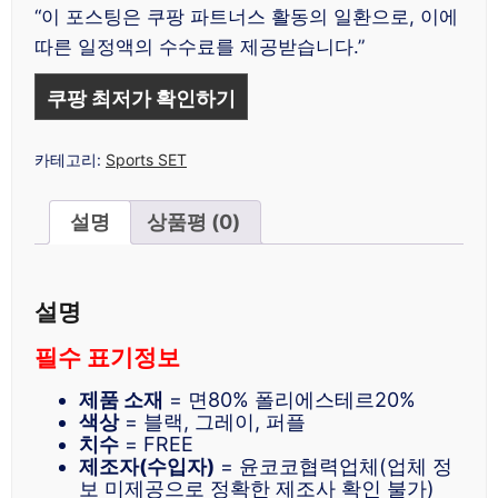
래
재
“이 포스팅은 쿠팡 파트너스 활동의 일환으로, 이에
가
가
따른 일정액의 수수료를 제공받습니다.”
격:
격:
₩39,900.
₩21,900.
쿠팡 최저가 확인하기
카테고리:
Sports SET
설명
상품평 (0)
설명
필수 표기정보
제품 소재
= 면80% 폴리에스테르20%
색상
= 블랙, 그레이, 퍼플
치수
= FREE
제조자(수입자)
= 윤코코협력업체(업체 정
보 미제공으로 정확한 제조사 확인 불가)