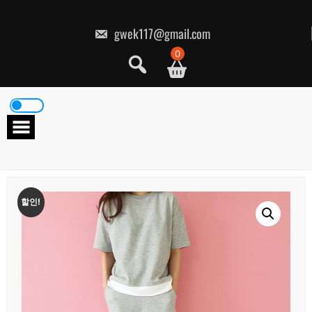
콘
텐
츠
gwek117@gmail.com
로
건
0
너
뛰
기
할인!