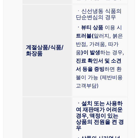
ㆍ신선냉동 식품의
단순변심의 경우
ㆍ뷰티 상품
이용 시
트러블(
알러지, 붉은
반점, 가려움, 따가
계절상품/식품/
움
)이 발생
하는 경우,
화장품
진료 확인서 및 소견
서 등을 증빙
하면 환
불이 가능 (제반비용
고객부담)
ㆍ설치 또는 사용하
여 재판매가 어려운
경우, 액정이 있는
상품의 전원을 켠 경
우