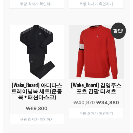
쿠팡 최저가 확인하기
쿠팡 최저가 확인하기
가
가
격:
격:
₩299,100.
₩39,
할인!
[Wake_Board] 아디다스
[Wake_Board] 김영주스
트레이닝복 세트(운동
포츠 긴팔 티셔츠
복 + 패션마스크)
원
현
₩
40,970
₩
34,880
₩
69,800
래
재
쿠팡 최저가 확인하기
가
가
쿠팡 최저가 확인하기
격:
격:
₩40,970.
₩34,