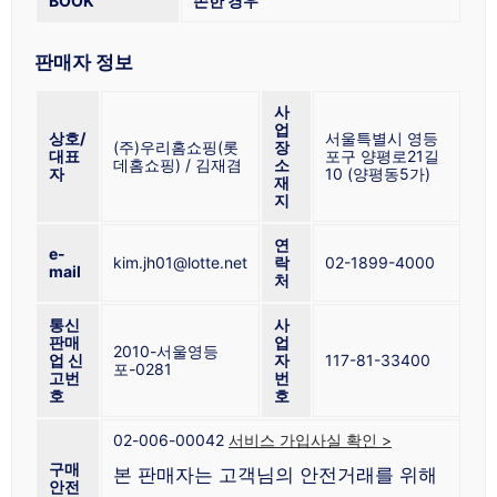
BOOK
손한 경우
판매자 정보
사
업
상호/
서울특별시 영등
(주)우리홈쇼핑(롯
장
대표
포구 양평로21길
데홈쇼핑) / 김재겸
소
자
10 (양평동5가)
재
지
연
e-
kim.jh01@lotte.net
락
02-1899-4000
mail
처
통신
사
판매
업
2010-서울영등
업 신
자
117-81-33400
포-0281
고번
번
호
호
02-006-00042
서비스 가입사실 확인 >
구매
본 판매자는 고객님의 안전거래를 위해
안전