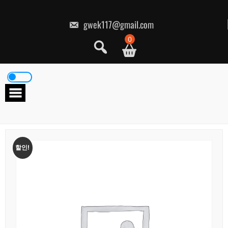
콘
텐
츠
gwek117@gmail.com
로
건
0
너
뛰
기
할인!