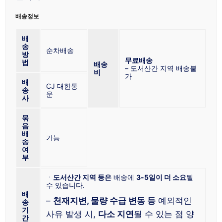
배송정보
배
송
순차배송
방
무료배송
법
배송
– 도서산간 지역 배송불
비
가
배
CJ 대한통
송
운
사
묶
음
배
가능
송
여
부
ㆍ
도서산간 지역 등은
배송에
3-5일이 더 소요
될
수 있습니다.
배
–
천재지변, 물량 수급 변동 등
예외적인
송
기
사유 발생 시,
다소 지연
될 수 있는 점 양
간