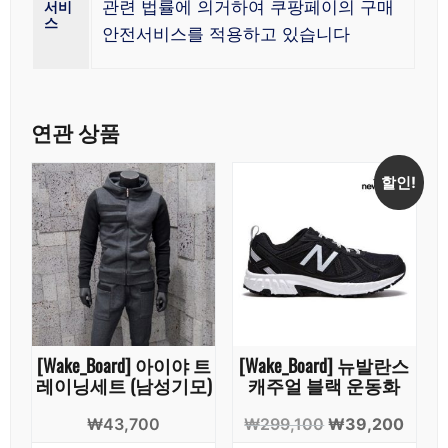
관련 법률에 의거하여 쿠팡페이의 구매
서비
스
안전서비스를 적용하고 있습니다
연관 상품
할인!
[Wake_Board] 아이야 트
[Wake_Board] 뉴발란스
레이닝세트 (남성기모)
캐주얼 블랙 운동화
원
현
₩
43,700
₩
299,100
₩
39,200
래
재