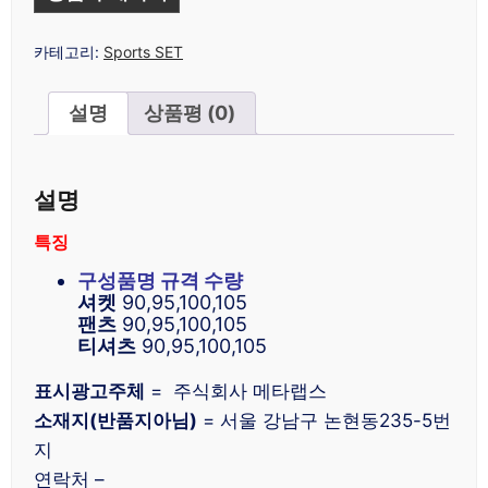
카테고리:
Sports SET
설명
상품평 (0)
설명
특징
구성품명 규격 수량
셔켓
90,95,100,105
팬츠
90,95,100,105
티셔츠
90,95,100,105
표시광고주체
= 주식회사 메타랩스
소재지(반품지아님)
= 서울 강남구 논현동235-5번
지
연락처 –