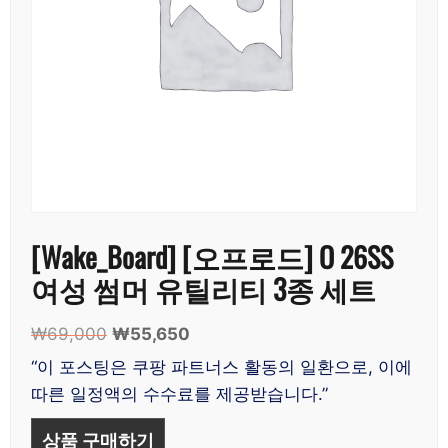
[Wake_Board] [오프로드] O 26SS
여성 썸머 유틸리티 3종 세트
₩
69,000
원
₩
55,650
현
래
재
“이 포스팅은 쿠팡 파트너스 활동의 일환으로, 이에
가
가
따른 일정액의 수수료를 제공받습니다.”
격:
격:
₩69,000.
₩55,650.
상품 구매하기