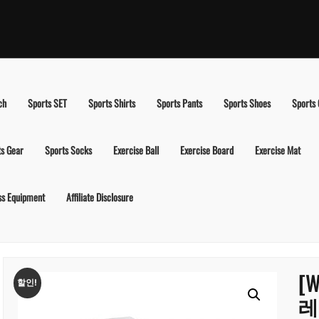
ch
Sports SET
Sports Shirts
Sports Pants
Sports Shoes
Sports
ts Gear
Sports Socks
Exercise Ball
Exercise Board
Exercise Mat
ss Equipment
Affiliate Disclosure
[
할인!
레