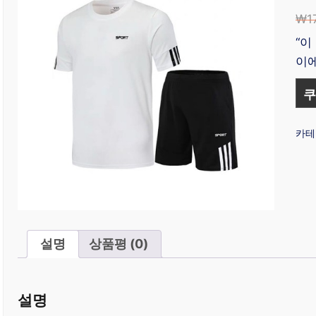
₩
1
“이
이에
쿠
카테
설명
상품평 (0)
설명