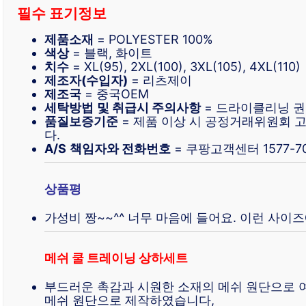
필수 표기정보
제품소재
= POLYESTER 100%
색상
= 블랙, 화이트
치수
= XL(95), 2XL(100), 3XL(105), 4XL(110)
제조자(수입자)
= 리츠제이
제조국
= 중국OEM
세탁방법
및 취급시 주의사항
= 드라이클리닝 
품질보증기준
= 제품 이상 시 공정거래위원회
다.
A/S
책임자와 전화번호
= 쿠팡고객센터 1577-70
상품평
가성비 짱~~^^ 너무 마음에 들어요. 이런 사이
메쉬 쿨 트레이닝 상하세트
부드러운 촉감과 시원한 소재의 메쉬 원단으로 
메쉬 원단으로 제작하였습니다,