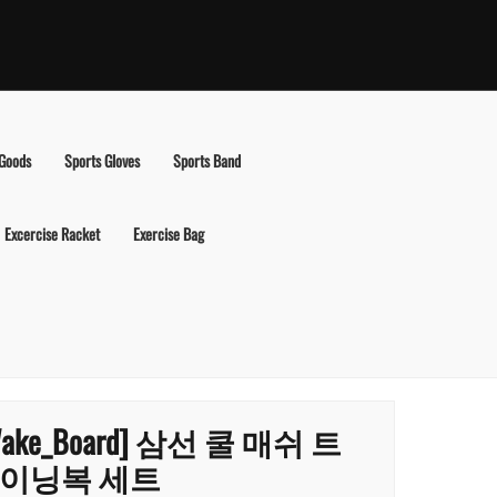
 Goods
Sports Gloves
Sports Band
Excercise Racket
Exercise Bag
Wake_Board] 삼선 쿨 매쉬 트
이닝복 세트