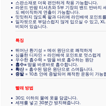
스판소재로 더욱 편안하게 착용 가능합니다.
라운드 반팜 티셔츠와 5부 기장의 밴드 반바지
도 베이직하게 연출이 가능합니다.
밋밋하지 않도록 팔과 다리에 라인배색 포인트를
일자핏으로 부담스럽지 않게 입으실 수 있고, XL(
비되어 있습니다.
특징
뛰어난 환기성 = 메쉬 원단으로 쾌적하게
심플한 디자인 = 라인배색 포인트로 멋스럽게
우수한 흡수력 = 땀을 바로 흡수하는 원단
흡수=
땀을 바로바로 흡수합니다.
확산
= 흡수된 땀은 원단으로 스며듭니다.
증발
= 10초 안에 증발되어 쾌적한 운동이 가능
빨래 방법
30도 이하의 물에 옷을 담굽니다.
세제를 넣고 30분간 방치해줍니다.