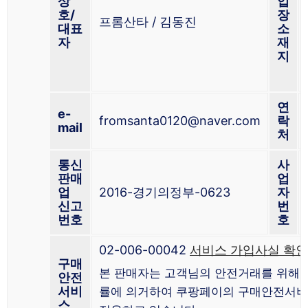
상
업
호/
장
프롬산타 / 김동진
대표
소
자
재
지
연
e-
fromsanta0120@naver.com
락
mail
처
통신
사
판매
업
업
2016-경기의정부-0623
자
신고
번
번호
호
02-006-00042
서비스 가입사실 확인
구매
본 판매자는 고객님의 안전거래를 위해 
안전
서비
률에 의거하여 쿠팡페이의 구매안전서
스