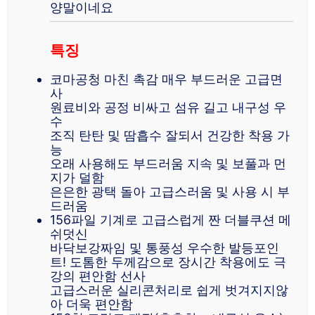
양말이네요
특징
코마공청 마친 촉감 매우 부드러운 고급면
사
원료비와 공정 비싸고 섬유 길고 내구성 우
수
조직 탄탄 및 땀흡수 잘되서 건강한 착용 가
능
오래 사용해도 부드러움 지속 및 보풀과 먼
지가 덜함
은은한 광택 돌아 고급스러움 및 사용 시 부
드러움
156파일 기계로 고급스럽게 짠 더블쿠션 메
쉬덧신
바닥보강짜임 및 통풍성 우수한 발등포인
트! 도톰한 두께감으로 장시간 착용에도 극
강의 편안함 선사
고급스러운 실리콘처리로 쉽게 벗겨지지않
아 더욱 편안함