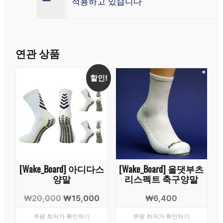
적용하고 있습니다
연관 상품
할인!
[Wake_Board] 아디다스
[Wake_Board] 올댓부츠
양말
리스펙트 축구양말
원
현
₩
20,000
₩
15,000
₩
6,400
래
재
쿠팡 최저가 확인하기
쿠팡 최저가 확인하기
가
가