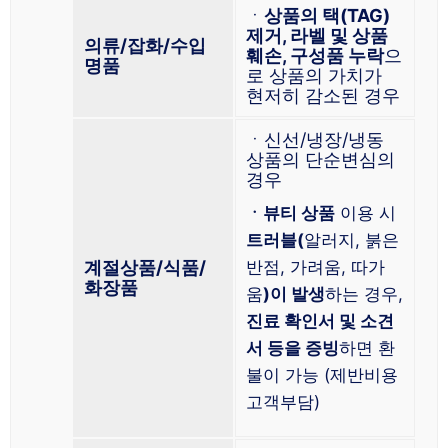
ㆍ
상품의 택(TAG)
제거, 라벨 및 상품
의류/잡화/수입
훼손, 구성품 누락
으
명품
로 상품의 가치가
현저히 감소된 경우
ㆍ신선/냉장/냉동
상품의 단순변심의
경우
ㆍ뷰티 상품
이용 시
트러블(
알러지, 붉은
계절상품/식품/
반점, 가려움, 따가
화장품
움
)이 발생
하는 경우,
진료 확인서 및 소견
서 등을 증빙
하면 환
불이 가능 (제반비용
고객부담)