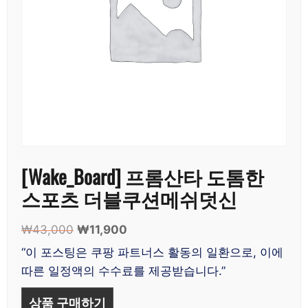
[Wake_Board] 프롬산타 도톰한
스포츠 더블쿠션메쉬덧신
₩
43,000
원
₩
11,900
현
래
재
“이 포스팅은 쿠팡 파트너스 활동의 일환으로, 이에
가
가
따른 일정액의 수수료를 제공받습니다.”
격:
격:
₩43,000.
₩11,900.
상품 구매하기