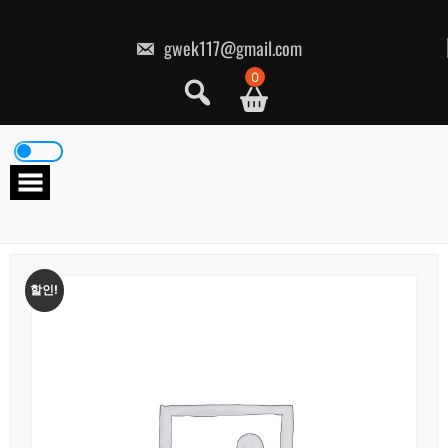
콘
텐
츠
gwek117@gmail.com
로
건
0
너
뛰
기
할인!