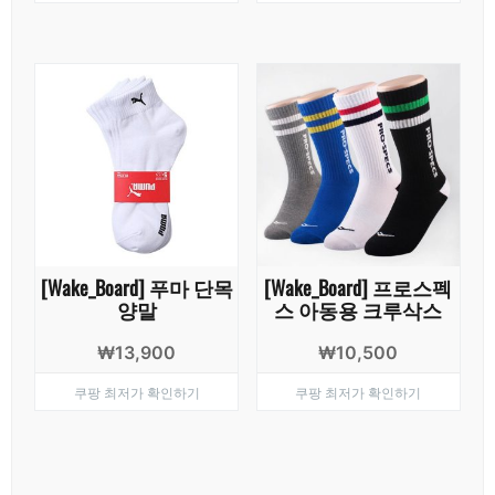
격:
격:
₩20,000.
₩15,000.
[Wake_Board] 푸마 단목
[Wake_Board] 프로스펙
양말
스 아동용 크루삭스
₩
13,900
₩
10,500
쿠팡 최저가 확인하기
쿠팡 최저가 확인하기