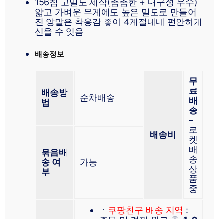
156침 고밀도 제작(촘촘한 + 내구성 우수)
얇고 가벼운 무게에도 높은 밀도로 만들어
진 양말은 착용감 좋아 4계절내내 편안하게
신을 수 잇음
배송정보
무
료
배송방
순차배송
배
법
송
–
로
배송비
켓
배
묶음배
송
송 여
가능
상
부
품
중
ㆍ
쿠팡친구 배송 지역
: