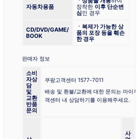
ㆍ상품을 개봉
하여
자동차용품
장착한
이후 단순변
심
인 경우
ㆍ복제가 가능한 상
CD/DVD/GAME/
품의 포장 등을 훼손
BOOK
한 경우
판매자 정보
소비
자상
쿠팡고객센터 1577-7011
담
및
배송 및 환불/교환에 대한 문의는 마이쿠
교환
객센터 내 상담하기를 이용해주세요.
반품
문의
사