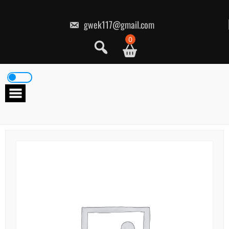
콘
텐
츠
gwek117@gmail.com
로
건
0
너
뛰
기