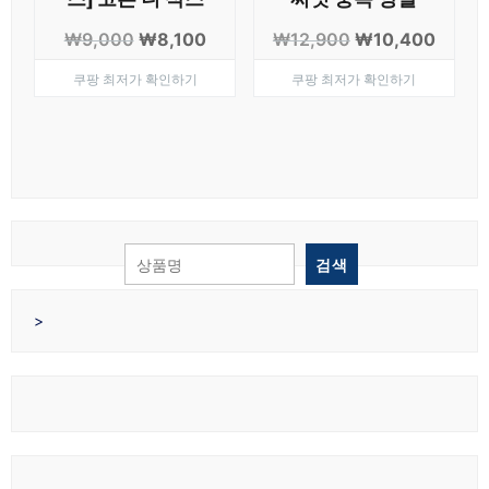
원
현
원
현
₩
9,000
₩
8,100
₩
12,900
₩
10,400
래
재
래
재
쿠팡 최저가 확인하기
쿠팡 최저가 확인하기
가
가
가
가
격:
격:
격:
격:
₩9,000.
₩8,100.
₩12,900.
₩10,4
검색
>