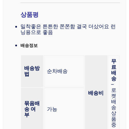
상품평
밀착좋은 튼튼한 쫀쫀함 결국 더샀어요 런
닝용으로 좋음
배송정보
무
료
배송방
순차배송
배
법
송
–
로
배송비
켓
배
묶음배
송
송 여
가능
상
부
품
중