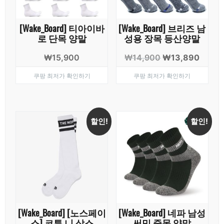
[Wake_Board] 티아이바
[Wake_Board] 브리즈 남
로 단목 양말
성용 장목 등산양말
원
현
₩
15,900
₩
14,900
₩
13,890
래
재
쿠팡 최저가 확인하기
쿠팡 최저가 확인하기
가
가
격:
격:
₩14,900.
₩13,8
할인!
할인!
[Wake_Board] [노스페이
[Wake_Board] 네파 남성
스] 코튼 니 삭스
써밋 중목 양말