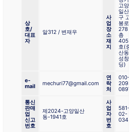
고양
일산
사
구 고
상
업
봉로
호/
장
278 
알312 / 변재우
대표
소
층
자
재
4059
지
호(중
산동,
성창
딩)
연
010-
e-
mechuri77@gmail.com
락
2093
mail
처
0897
통신
사
판매
업
581-
제2024-고양일산
업
자
02-
동-1941호
신고
번
0340
번호
호