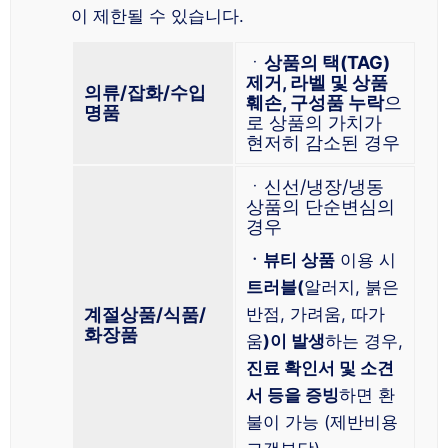
이 제한될 수 있습니다.
ㆍ
상품의 택(TAG)
제거, 라벨 및 상품
의류/잡화/수입
훼손, 구성품 누락
으
명품
로 상품의 가치가
현저히 감소된 경우
ㆍ신선/냉장/냉동
상품의 단순변심의
경우
ㆍ뷰티 상품
이용 시
트러블(
알러지, 붉은
계절상품/식품/
반점, 가려움, 따가
화장품
움
)이 발생
하는 경우,
진료 확인서 및 소견
서 등을 증빙
하면 환
불이 가능 (제반비용