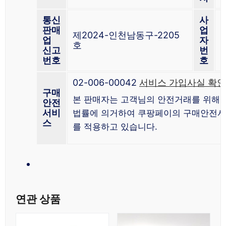
통신
사
판매
업
1
제2024-인천남동구-2205
업
자
2
호
신고
번
0
번호
호
02-006-00042
서비스 가입사실 확인
구매
본 판매자는 고객님의 안전거래를 위해 
안전
서비
법률에 의거하여 쿠팡페이의 구매안전
스
를 적용하고 있습니다.
연관 상품