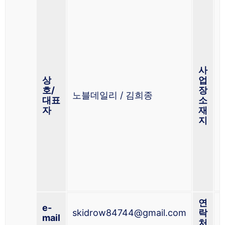
사
상
업
호/
장
노블데일리 / 김희종
대표
소
2
자
재
H
지
연
0
e-
skidrow84744@gmail.com
락
2
mail
처
5