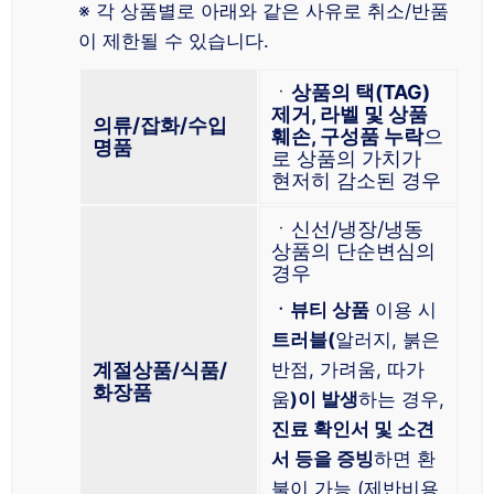
※ 각 상품별로 아래와 같은 사유로 취소/반품
이 제한될 수 있습니다.
ㆍ
상품의 택(TAG)
제거, 라벨 및 상품
의류/잡화/수입
훼손, 구성품 누락
으
명품
로 상품의 가치가
현저히 감소된 경우
ㆍ신선/냉장/냉동
상품의 단순변심의
경우
ㆍ뷰티 상품
이용 시
트러블(
알러지, 붉은
계절상품/식품/
반점, 가려움, 따가
화장품
움
)이 발생
하는 경우,
진료 확인서 및 소견
서 등을 증빙
하면 환
불이 가능 (제반비용