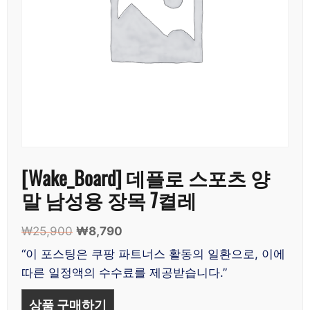
[Wake_Board] 데플로 스포츠 양
말 남성용 장목 7켤레
₩
25,900
원
₩
8,790
현
래
재
“이 포스팅은 쿠팡 파트너스 활동의 일환으로, 이에
가
가
따른 일정액의 수수료를 제공받습니다.”
격:
격:
₩25,900.
₩8,790.
상품 구매하기