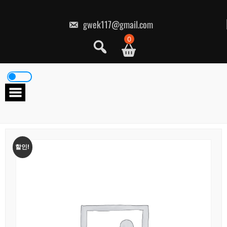
콘
텐
츠
gwek117@gmail.com
로
건
0
너
뛰
기
할인!