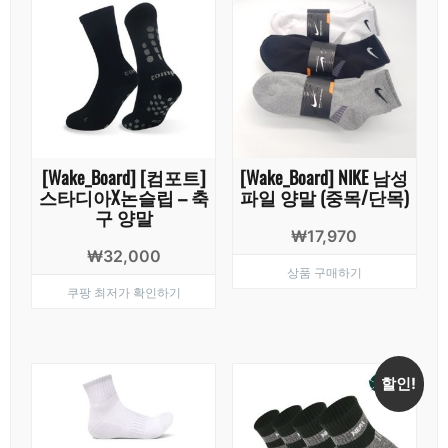
[Wake_Board] [컴포트]
[Wake_Board] NIKE 남성
스타디아X논슬립 – 축
파일 양말 (중목/단목)
구 양말
₩
17,970
₩
32,000
상품 구매하기
쿠팡 최저가 확인하기
할인!