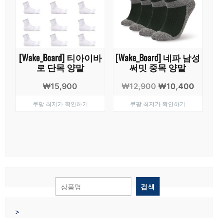
[Wake_Board] 티아이바
[Wake_Board] 네파 남성
로 단목 양말
써밋 중목 양말
원
현
₩
15,900
₩
12,900
₩
10,400
래
재
쿠팡 최저가 확인하기
쿠팡 최저가 확인하기
가
가
격:
격:
₩12,900.
₩10,4
검색
>