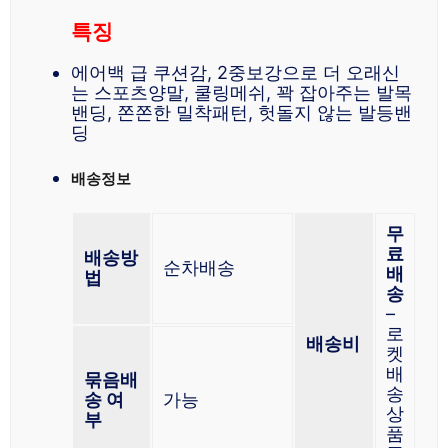
특징
에어백 급 쿠션감, 2중보강으로 더 오래신
는 스포츠양말, 쿨링메쉬, 꽉 잡아주는 발목
밴딩, 쫀쫀한 밀착패턴, 헛돌지 않는 발등밴
딩
배송정보
무
료
배송방
순차배송
배
법
송
–
로
배송비
켓
배
묶음배
송
송 여
가능
상
부
품