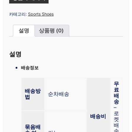
카테고리:
Sports Shoes
설명
상품평 (0)
설명
배송정보
무
료
배송방
순차배송
배
법
송
–
로
배송비
켓
배
묶음배
송