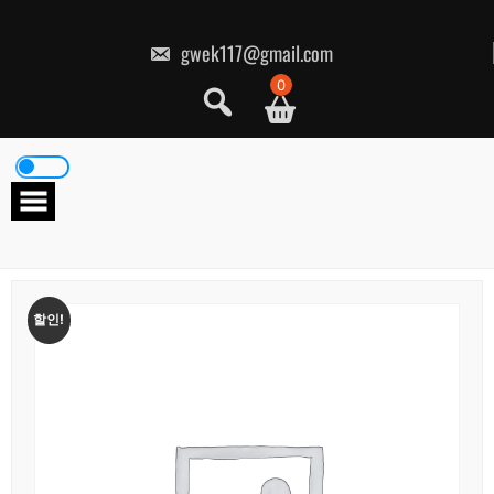
콘
텐
츠
gwek117@gmail.com
로
건
0
너
뛰
기
할인!