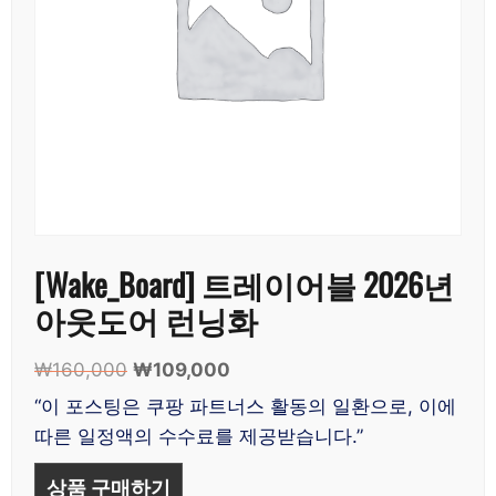
[Wake_Board] 트레이어블 2026년
아웃도어 런닝화
₩
160,000
원
₩
109,000
현
래
재
“이 포스팅은 쿠팡 파트너스 활동의 일환으로, 이에
가
가
따른 일정액의 수수료를 제공받습니다.”
격:
격:
₩160,000.
₩109,000.
상품 구매하기