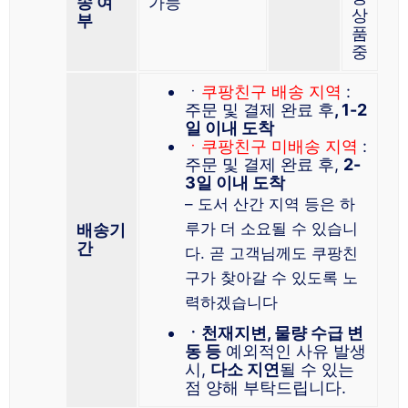
송 여
가능
상
부
품
중
ㆍ
쿠팡친구 배송 지역
:
주문 및 결제 완료 후
, 1-2
일 이내 도착
ㆍ쿠팡친구 미배송 지역
:
주문 및 결제 완료 후,
2-
3일 이내 도착
– 도서 산간 지역 등은 하
루가 더 소요될 수 있습니
배송기
간
다. 곧 고객님께도 쿠팡친
구가 찾아갈 수 있도록 노
력하겠습니다
ㆍ천재지변, 물량 수급 변
동 등
예외적인 사유 발생
시,
다소 지연
될 수 있는
점 양해 부탁드립니다.