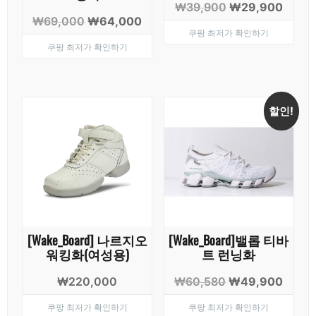
원
현
₩
39,900
₩
29,900
원
현
₩
69,000
₩
64,000
래
재
쿠팡 최저가 확인하기
래
재
가
가
쿠팡 최저가 확인하기
가
가
격:
격:
격:
격:
₩39,900.
₩29,
₩69,000.
₩64,000.
할인!
[Wake_Board] 나르지오
[Wake_Board]밸롭 티바
워킹화(여성용)
트 런닝화
원
현
₩
220,000
₩
60,580
₩
49,900
래
재
쿠팡 최저가 확인하기
쿠팡 최저가 확인하기
가
가