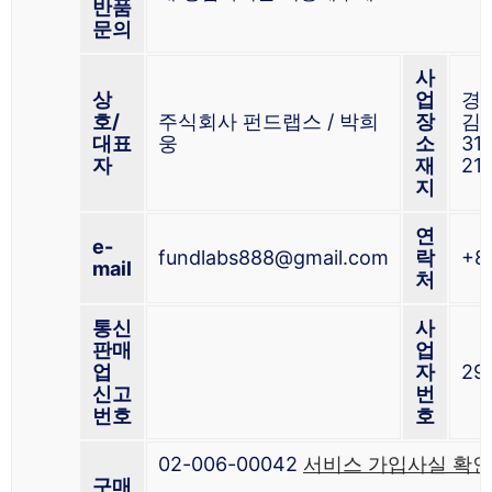
반품
문의
사
상
업
경
호/
주식회사 펀드랩스 / 박희
장
김
대표
웅
소
31
자
재
21
지
연
e-
fundlabs888@gmail.com
락
+8
mail
처
통신
사
판매
업
업
자
29
신고
번
번호
호
02-006-00042
서비스 가입사실 확인
구매