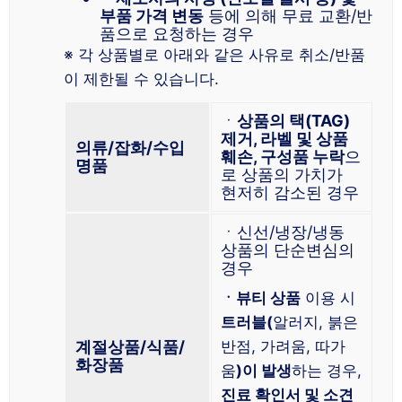
부품 가격 변동
등에 의해 무료 교환/반
품으로 요청하는 경우
※ 각 상품별로 아래와 같은 사유로 취소/반품
이 제한될 수 있습니다.
ㆍ
상품의 택(TAG)
제거, 라벨 및 상품
의류/잡화/수입
훼손, 구성품 누락
으
명품
로 상품의 가치가
현저히 감소된 경우
ㆍ신선/냉장/냉동
상품의 단순변심의
경우
ㆍ뷰티 상품
이용 시
트러블(
알러지, 붉은
계절상품/식품/
반점, 가려움, 따가
화장품
움
)이 발생
하는 경우,
진료 확인서 및 소견