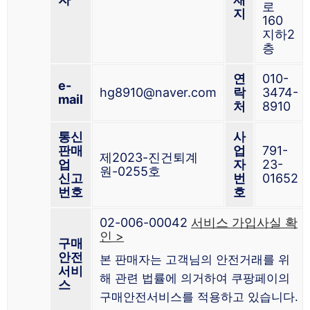
로
지
160
지하2
층
연
010-
e-
hg8910@naver.com
락
3474-
mail
처
8910
통신
사
판매
업
791-
제2023-진건퇴계
업
자
23-
원-0255호
신고
번
01652
번호
호
02-006-00042
서비스 가입사실 확
인 >
구매
안전
본 판매자는 고객님의 안전거래를 위
서비
해 관련 법률에 의거하여 쿠팡페이의
스
구매안전서비스를 적용하고 있습니다.