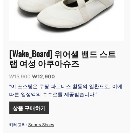
[Wake_Board] 위어셀 밴드 스트
랩 여성 아쿠아슈즈
₩
15,900
원
₩
12,900
현
래
재
“이 포스팅은 쿠팡 파트너스 활동의 일환으로, 이에
가
가
따른 일정액의 수수료를 제공받습니다.”
격:
격:
₩15,900.
₩12,900.
상품 구매하기
카테고리:
Sports Shoes