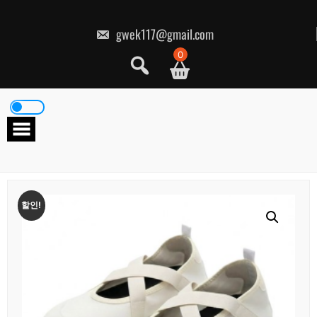
콘
텐
츠
gwek117@gmail.com
로
건
0
너
뛰
기
할인!