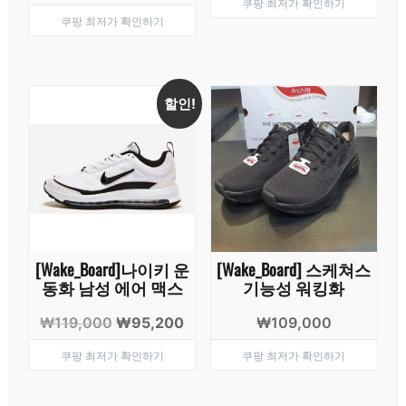
쿠팡 최저가 확인하기
래
재
가
가
쿠팡 최저가 확인하기
가
가
격:
격:
격:
격:
₩16,900.
₩11,9
₩35,900.
₩26,240.
할인!
[Wake_Board]나이키 운
[Wake_Board] 스케쳐스
동화 남성 에어 맥스
기능성 워킹화
원
현
₩
119,000
₩
95,200
₩
109,000
래
재
쿠팡 최저가 확인하기
쿠팡 최저가 확인하기
가
가
격:
격:
₩119,000.
₩95,200.