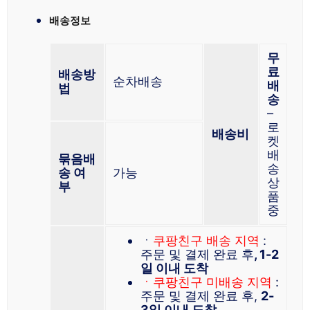
배송정보
무
료
배송방
순차배송
배
법
송
–
로
배송비
켓
배
묶음배
송
송 여
가능
상
부
품
중
ㆍ
쿠팡친구 배송 지역
:
주문 및 결제 완료 후
, 1-2
일 이내 도착
ㆍ쿠팡친구 미배송 지역
:
주문 및 결제 완료 후,
2-
3일 이내 도착