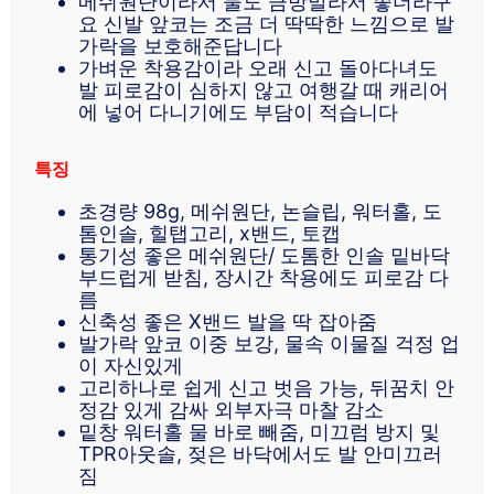
메쉬원단이라서 물도 금방말라서 좋더라구
요 신발 앞코는 조금 더 딱딱한 느낌으로 발
가락을 보호해준답니다
가벼운 착용감이라 오래 신고 돌아다녀도
발 피로감이 심하지 않고 여행갈 때 캐리어
에 넣어 다니기에도 부담이 적습니다
특징
초경량 98g, 메쉬원단, 논슬립, 워터홀, 도
톰인솔, 힐탭고리, x밴드, 토캡
통기성 좋은 메쉬원단/ 도톰한 인솔 밑바닥
부드럽게 받침, 장시간 착용에도 피로감 다
름
신축성 좋은 X밴드 발을 딱 잡아줌
발가락 앞코 이중 보강, 물속 이물질 걱정 업
이 자신있게
고리하나로 쉽게 신고 벗음 가능, 뒤꿈치 안
정감 있게 감싸 외부자극 마찰 감소
밑창 워터홀 물 바로 빼줌, 미끄럼 방지 및
TPR아웃솔, 젖은 바닥에서도 발 안미끄러
짐