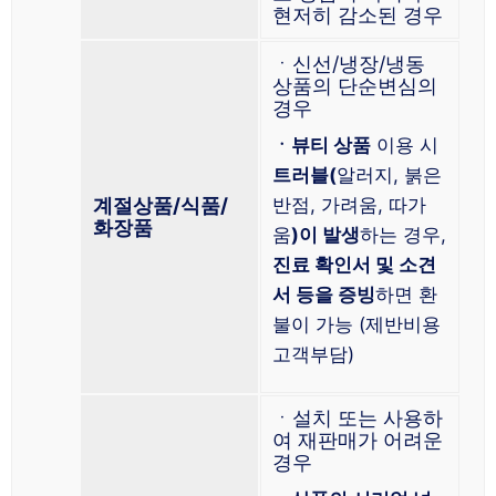
현저히 감소된 경우
ㆍ신선/냉장/냉동
상품의 단순변심의
경우
ㆍ뷰티 상품
이용 시
트러블(
알러지, 붉은
계절상품/식품/
반점, 가려움, 따가
화장품
움
)이 발생
하는 경우,
진료 확인서 및 소견
서 등을 증빙
하면 환
불이 가능 (제반비용
고객부담)
ㆍ설치 또는 사용하
여 재판매가 어려운
경우