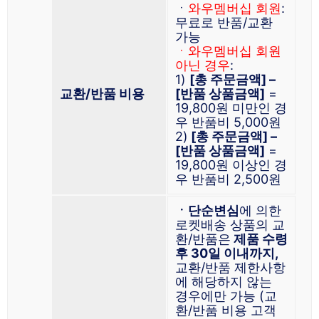
ㆍ
와우멤버십 회원
:
무료로 반품/교환
가능
ㆍ와우멤버십 회원
아닌 경우
:
1)
[총 주문금액] –
교환/반품 비용
[반품 상품금액]
=
19,800원 미만인 경
우 반품비 5,000원
2)
[총 주문금액] –
[반품 상품금액]
=
19,800원 이상인 경
우 반품비 2,500원
ㆍ단순변심
에 의한
로켓배송 상품의 교
환/반품은
제품 수령
후 30일 이내까지,
교환/반품 제한사항
에 해당하지 않는
경우에만 가능 (교
환/반품 비용 고객