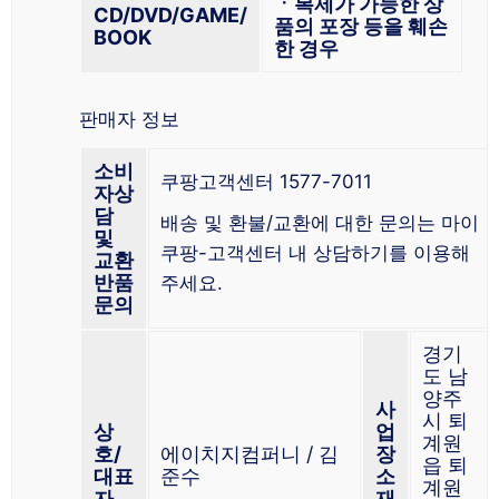
ㆍ복제가 가능한 상
CD/DVD/GAME/
품의 포장 등을 훼손
BOOK
한 경우
판매자 정보
소비
쿠팡고객센터 1577-7011
자상
담
배송 및 환불/교환에 대한 문의는 마이
및
쿠팡-고객센터 내 상담하기를 이용해
교환
반품
주세요.
문의
경기
도 남
양주
사
시 퇴
상
업
계원
호/
에이치지컴퍼니 / 김
장
읍 퇴
대표
준수
소
계원
자
재