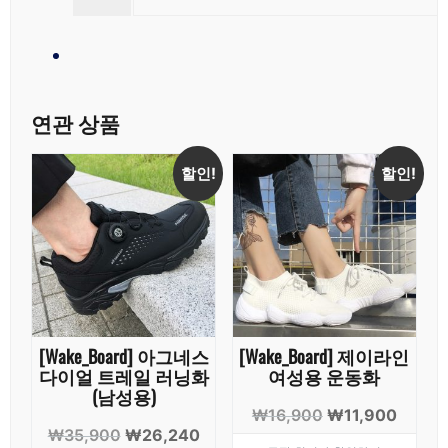
연관 상품
할인!
할인!
[Wake_Board] 아그네스
[Wake_Board] 제이라인
다이얼 트레일 러닝화
여성용 운동화
(남성용)
원
현
₩
16,900
₩
11,900
원
현
₩
35,900
₩
26,240
래
재