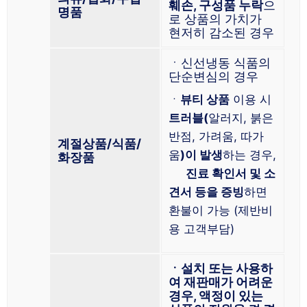
훼손, 구성품 누락
으
명품
로 상품의 가치가
현저히 감소된 경우
ㆍ신선냉동 식품의
단순변심의 경우
ㆍ
뷰티 상품
이용 시
트러블(
알러지, 붉은
반점, 가려움, 따가
계절상품/식품/
움
)이 발생
하는 경우,
화장품
진료 확인서 및 소
견서 등을 증빙
하면
환불이 가능 (제반비
용 고객부담)
ㆍ설치 또는 사용하
여 재판매가 어려운
경우, 액정이 있는