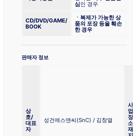
심
인 경우
ㆍ복제가 가능한 상
CD/DVD/GAME/
품의 포장 등을 훼손
BOOK
한 경우
판매자 정보
사
상
업
호/
장
성건에스앤씨(SnC) / 김창열
대표
소
자
재
지