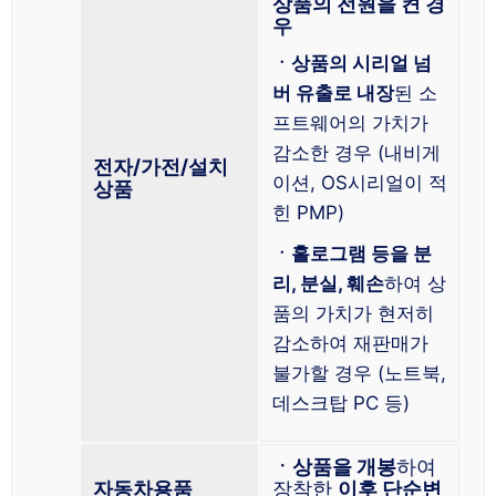
상품의 전원을 켠 경
우
ㆍ상품의 시리얼 넘
버 유출로 내장
된 소
프트웨어의 가치가
감소한 경우 (내비게
전자/가전/설치
이션, OS시리얼이 적
상품
힌 PMP)
ㆍ홀로그램 등을 분
리, 분실, 훼손
하여 상
품의 가치가 현저히
감소하여 재판매가
불가할 경우 (노트북,
데스크탑 PC 등)
ㆍ상품을 개봉
하여
자동차용품
장착한
이후 단순변