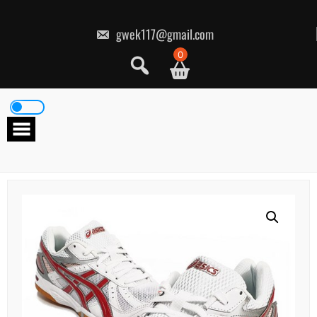
콘
텐
츠
gwek117@gmail.com
로
건
0
너
뛰
기