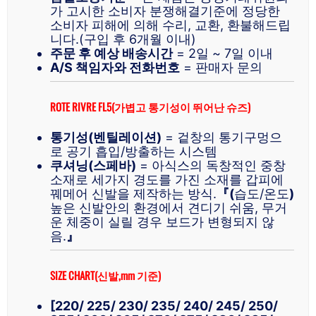
가 고시한 소비자 분쟁해결기준에 정당한
소비자 피해에 의해 수리, 교환, 환불해드립
니다.(구입 후 6개월 이내)
주문 후 예상 배송시간
= 2일 ~ 7일 이내
A/S 책임자와 전화번호
= 판매자 문의
ROTE RIVRE FL5(가볍고 통기성이 뛰어난 슈즈)
통기성(벤틸레이션)
= 겉창의 통기구멍으
로 공기 흡입/방출하는 시스템
쿠셔닝(스페바)
= 아식스의 독창적인 중창
소재로 세가지 경도를 가진 소재를 갑피에
꿰메어 신발을 제작하는 방식.
『(
습도/온도
)
높은 신발안의 환경에서 견디기 쉬움, 무거
운 체중이 실릴 경우 보드가 변형되지 않
음.
』
SIZE CHART(신발,mm 기준)
[220/ 225/ 230/ 235/ 240/ 245/ 250/