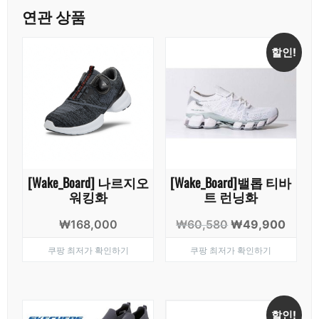
연관 상품
할인!
[Wake_Board] 나르지오
[Wake_Board]밸롭 티바
워킹화
트 런닝화
원
현
₩
168,000
₩
60,580
₩
49,900
래
재
쿠팡 최저가 확인하기
쿠팡 최저가 확인하기
가
가
격:
격:
₩60,580.
₩49,
할인!