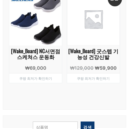
[Wake_Board] NC서면점
[Wake_Board] 굿스텝 기
스케쳐스 운동화
능성 건강신발
원
현
₩
69,000
₩
129,000
₩
59,900
래
재
쿠팡 최저가 확인하기
쿠팡 최저가 확인하기
가
가
격:
격:
₩129,000.
₩59,
검색