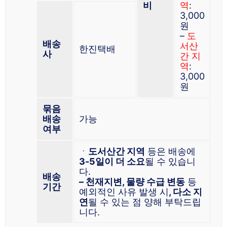
비
역
:
3,000
원
–
도
배송
서산
한진택배
사
간 지
역
:
3,000
원
묶음
배송
가능
여부
ㆍ
도서산간 지역
등은 배송에
3-5일이 더 소요
될 수 있습니
다.
배송
– 천재지변, 물량 수급 변동
등
기간
예외적인 사유 발생 시
, 다소 지
연
될 수 있는 점 양해 부탁드립
니다.