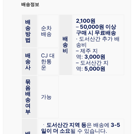
배송정보
2,100원
배
–
50,000원 이상
송
순차
구매 시 무료배송
방
배송
배
· 도서산간 추가 배
법
송
송비
비
– 제주 지
배
CJ 대
역:
3,000원
송
한통
– 도서산간 지
사
운
역:
5,000원
묶
음
배
가능
송
여
부
ㆍ
도서산간 지역 등
은 배송에
3-5
일이 더 소요
될 수 있습니다.
배