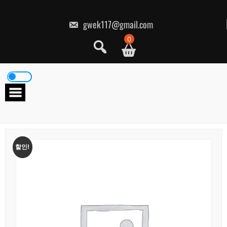
콘
텐
츠
gwek117@gmail.com
로
건
0
너
뛰
기
할인!