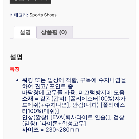
카테고리:
Sports Shoes
설명
상품평 (0)
설명
특징
워킹 또는 일상에 적합, 구목에 수지나염을
하여 견고/ 포인트 줌
바닥창에 고무를 사용, 미끄럼방지에 도움
소재
= 겉감(갑피) [폴리에스터100%(쟈가
드메쉬)+수지나염], 안감(내피) [폴리에스
터100%(메쉬)]
안창(깔창) [EVA(헥사라이트 인솔)], 겉창
(밑창) [파이론+합성고무]
사이즈
= 230~280mm