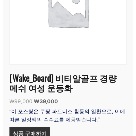
[Wake_Board] 비티알골프 경량
메쉬 여성 운동화
₩
99,000
원
₩
39,000
현
래
재
“이 포스팅은 쿠팡 파트너스 활동의 일환으로, 이에
가
가
따른 일정액의 수수료를 제공받습니다.”
격:
격:
₩99,000.
₩39,000.
상품 구매하기