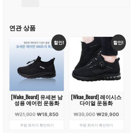
연관 상품
할인!
할인!
[Wake_Board] 유세븐 남
[Wkae_Board] 레이시스
성용 에어런 운동화
다이얼 운동화
원
현
원
현
₩
21,900
₩
18,850
₩
39,900
₩
29,900
래
재
래
재
쿠팡 최저가 확인하기
쿠팡 최저가 확인하기
가
가
가
가