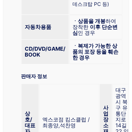
데스크탑 PC 등)
ㆍ상품을 개봉
하여
자동차용품
장착한
이후 단순변
심
인 경우
ㆍ복제가 가능한 상
CD/DVD/GAME/
품의 포장 등을 훼손
BOOK
한 경우
판매자 정보
대구
광역
시 북
사
구 유
상
업
통단
호/
엑스코점 킴스클럽 /
장
지로
대표
최종양,석찬영
소
14길
자
재
22 일