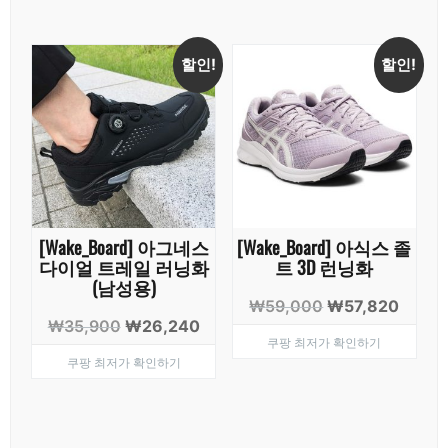
격:
격:
격:
격:
₩21,900.
₩18,850.
₩39,900.
₩29,
할인!
할인!
[Wake_Board] 아그네스
[Wake_Board] 아식스 졸
다이얼 트레일 러닝화
트 3D 런닝화
(남성용)
원
현
₩
59,000
₩
57,820
원
현
₩
35,900
₩
26,240
래
재
쿠팡 최저가 확인하기
래
재
가
가
쿠팡 최저가 확인하기
가
가
격:
격:
격:
격:
₩59,000.
₩57,8
₩35,900.
₩26,240.