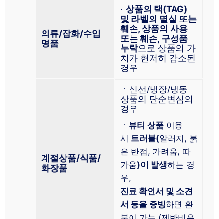
⋅
상품의 택(TAG)
및 라벨의 멸실 또는
훼손, 상품의 사용
의류/잡화/수입
또는 훼손, 구성품
명품
누락
으로 상품의 가
치가 현저히 감소된
경우
ㆍ신선/냉장/냉동
상품의 단순변심의
경우
ㆍ
뷰티 상품
이용
시
트러블(
알러지, 붉
은 반점, 가려움, 따
계절상품/식품/
가움
)이 발생
하는 경
화장품
우,
진료 확인서 및 소견
서 등을 증빙
하면 환
불이 가능 (제반비용