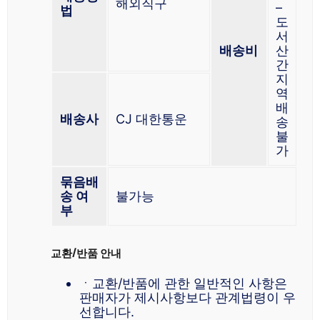
해외직구
–
법
도
서
배송비
산
간
지
역
배
배송사
CJ 대한통운
송
불
가
묶음배
송 여
불가능
부
교환/반품 안내
ㆍ교환/반품에 관한 일반적인 사항은
판매자가 제시사항보다 관계법령이 우
선합니다.