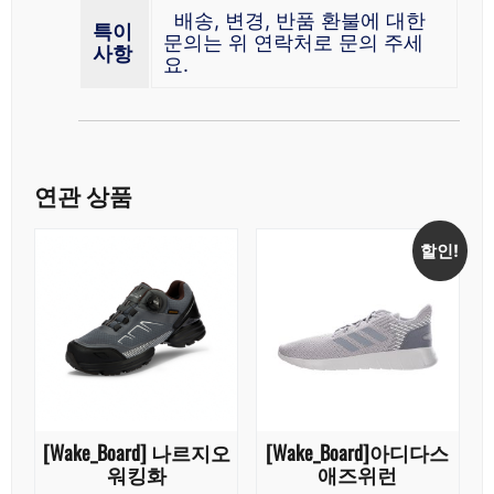
배송, 변경, 반품 환불에 대한
특이
문의는 위 연락처로 문의 주세
사항
요.
연관 상품
할인!
[Wake_Board] 나르지오
[Wake_Board]아디다스
워킹화
애즈위런