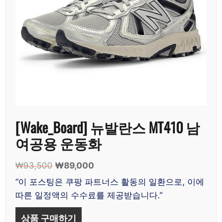
[Wake_Board] 뉴발란스 MT410 남
여공용 운동화
₩
93,500
원
₩
89,000
현
래
재
“이 포스팅은 쿠팡 파트너스 활동의 일환으로, 이에
가
가
따른 일정액의 수수료를 제공받습니다.”
격:
격:
₩93,500.
₩89,000.
상품 구매하기