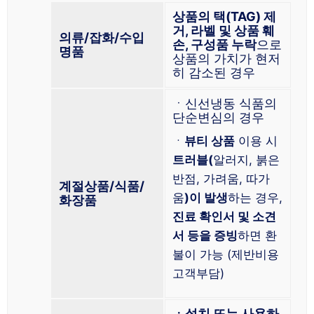
상품의 택(TAG) 제
거, 라벨 및 상품 훼
의류/잡화/수입
손, 구성품 누락
으로
명품
상품의 가치가 현저
히 감소된 경우
ㆍ신선냉동 식품의
단순변심의 경우
ㆍ
뷰티 상품
이용 시
트러블(
알러지, 붉은
반점, 가려움, 따가
계절상품/식품/
움
)이 발생
하는 경우,
화장품
진료 확인서 및 소견
서 등을 증빙
하면 환
불이 가능 (제반비용
고객부담)
ㆍ설치 또는 사용하