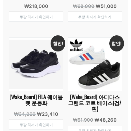
원
현
₩
218,000
₩
68,000
₩
51,000
래
재
쿠팡 최저가 확인하기
쿠팡 최저가 확인하기
가
가
격:
격:
₩68,000.
₩51,0
할인!
할인!
[Wake_Board] FILA 웨이블
[Wake_Board] 아디다스
렛 운동화
그랜드 코트 베이스(검/
흰)
원
현
₩
34,090
₩
23,410
원
현
₩
51,900
₩
48,260
래
재
쿠팡 최저가 확인하기
래
재
가
가
쿠팡 최저가 확인하기