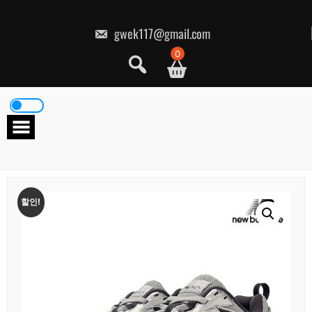
콘
텐
츠
gwek117@gmail.com
로
건
0
너
뛰
기
할인!