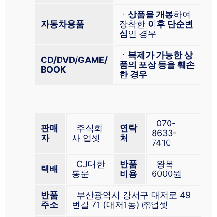
ㆍ
상품을 개봉
하여
자동차용품
장착한
이후 단순변
심
인 경우
ㆍ복제가 가능한 상
CD/DVD/GAME/
품의 포장 등을 훼손
BOOK
한 경우
070-
판매
주식회
연락
8633-
자
사 업셋
처
7410
CJ대한
반품
왕복
택배
통운
비용
6000원
반품
부산광역시 강서구 대저로 49
주소
번길 71 (대저1동) ㈜업셋