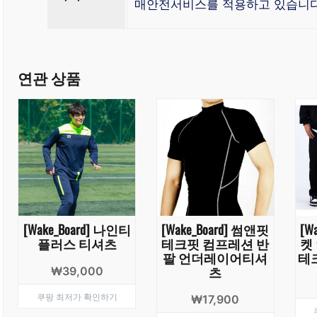
매안전서비스를 적용하고 있습니다
연관 상품
[Wake_Board] 나인티
[Wake_Board] 썸앤핏
[W
플러스 티셔츠
테크핏 컴프레션 반
켓
팔 언더레이어티셔
테
츠
₩
39,000
쿠팡 최저가 확인하기
₩
17,900