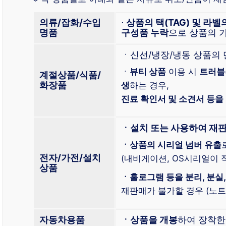
의류/잡화/수입
⋅
상품의 택(TAG) 및 라벨
명품
구성품 누락
으로 상품의 
ㆍ신선/냉장/냉동 상품의
ㆍ
뷰티 상품
이용 시
트러블
계절상품/식품/
화장품
생
하는 경우,
진료 확인서 및 소견서 등을
ㆍ설치 또는 사용하여 재
ㆍ상품의 시리얼 넘버 유출
전자/가전/설치
(내비게이션, OS시리얼이 적
상품
ㆍ홀로그램 등을 분리, 분실,
재판매가 불가할 경우 (노트북
자동차용품
ㆍ상품을 개봉
하여 장착