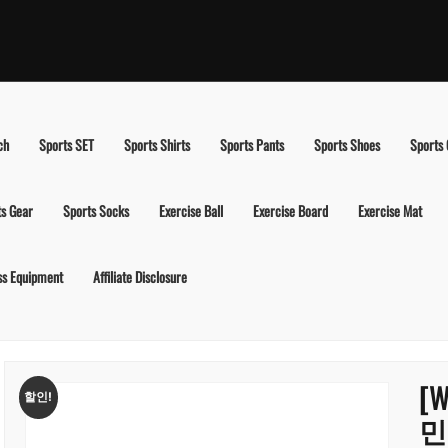
ch
Sports SET
Sports Shirts
Sports Pants
Sports Shoes
Sports
ts Gear
Sports Socks
Exercise Ball
Exercise Board
Exercise Mat
ss Equipment
Affiliate Disclosure
[W
할인!
민