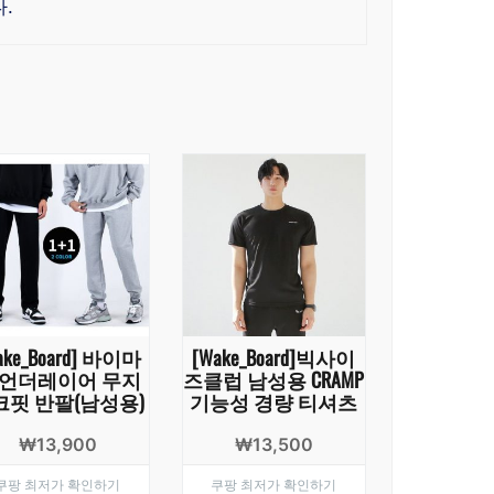
.
ake_Board] 바이마
[Wake_Board]빅사이
 언더레이어 무지
즈클럽 남성용 CRAMP
크핏 반팔(남성용)
기능성 경량 티셔츠
₩
13,900
₩
13,500
쿠팡 최저가 확인하기
쿠팡 최저가 확인하기