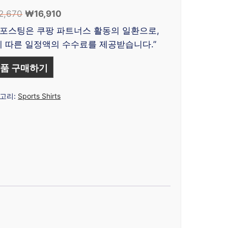
2,670
원
₩
16,910
현
래
재
 포스팅은 쿠팡 파트너스 활동의 일환으로,
가
가
 따른 일정액의 수수료를 제공받습니다.”
격:
격:
₩22,670.
₩16,910.
품 구매하기
고리:
Sports Shirts