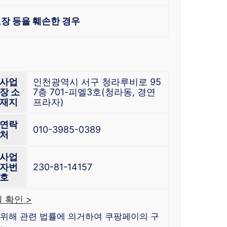
장 등을 훼손한 경우
사업
인천광역시 서구 청라루비로 95
장 소
7층 701-피엘3호(청라동, 경연
재지
프라자)
연락
010-3985-0389
처
사업
자번
230-81-14157
호
 확인 >
위해 관련 법률에 의거하여 쿠팡페이의 구