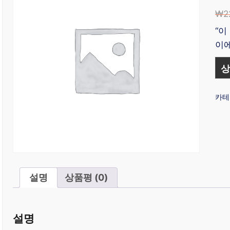
₩
2
“이
이에
상
카테
설명
상품평 (0)
설명