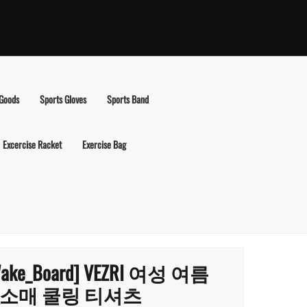
 Goods
Sports Gloves
Sports Band
Excercise Racket
Exercise Bag
ake_Board] VEZRI 여성 여름
소매 쿨링 티셔츠