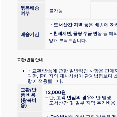
묶음배송
불가능
여부
ㆍ도서산간 지역 등
은 배송에
3-
– 천재지변, 물량 수급 변
동 등 예
배송기간
양해 부탁드립니다.
교환/반품 안내
ㆍ교환/반품에 관한 일반적인 사항은 판매
다만, 판매자의 제시사항이 관계법령보다 
항이 적용됩니다.
교환/반
12,000원
품 비용
– 단,
고객 변심의 경우
에만 발생
(왕복비
– 도서산간 및 일부 지역 추가비용
용)
ㆍ단순변심
에 의한 교환/반품은
제