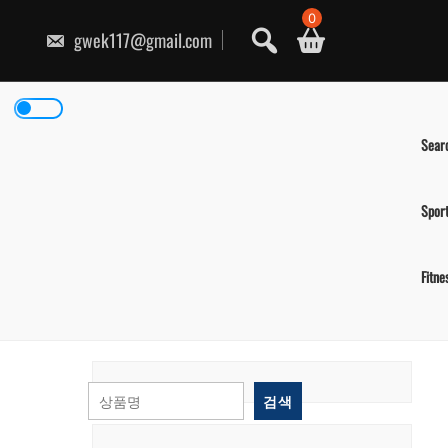
콘
0
텐
gwek117@gmail.com
츠
로
건
너
뛰
기
Sear
Spor
Fitne
검색