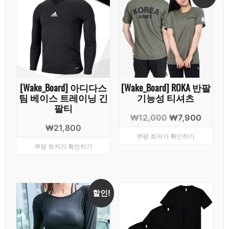
[Wake_Board] 아디다스
[Wake_Board] ROKA 반팔
팀 베이스 트레이닝 긴
기능성 티셔츠
팔티
원
현
₩
12,000
₩
7,900
₩
21,800
래
재
쿠팡 최저가 확인하기
가
가
쿠팡 최저가 확인하기
격:
격:
₩12,000.
₩7,90
할인!