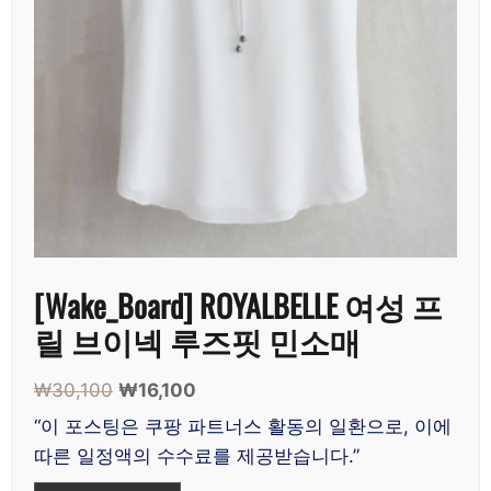
[Wake_Board] ROYALBELLE 여성 프
릴 브이넥 루즈핏 민소매
₩
30,100
원
₩
16,100
현
래
재
“이 포스팅은 쿠팡 파트너스 활동의 일환으로, 이에
가
가
따른 일정액의 수수료를 제공받습니다.”
격:
격:
₩30,100.
₩16,100.