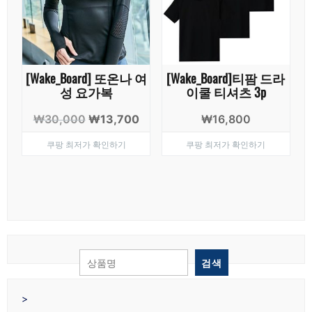
[Wake_Board] 또온나 여
[Wake_Board]티팜 드라
성 요가복
이쿨 티셔츠 3p
원
현
₩
30,000
₩
13,700
₩
16,800
래
재
쿠팡 최저가 확인하기
쿠팡 최저가 확인하기
가
가
격:
격:
₩30,000.
₩13,700.
검색
>