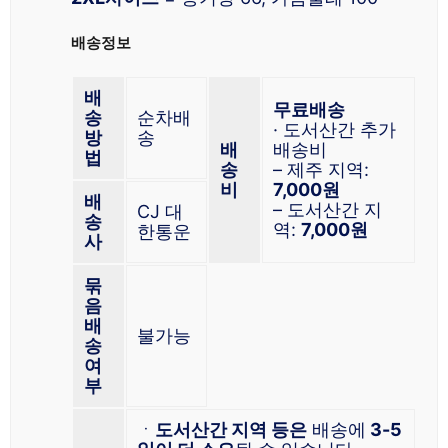
배송정보
배
무료배송
송
순차배
· 도서산간 추가
방
송
배
배송비
법
송
– 제주 지역:
비
7,000원
배
– 도서산간 지
CJ 대
송
역:
7,000원
한통운
사
묶
음
배
불가능
송
여
부
ㆍ
도서산간 지역 등은
배송에
3-5