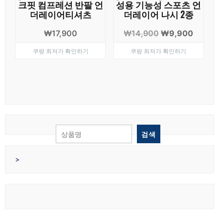
크핏 컴프레션 반팔 언
성용 기능성 스포츠 언
더레이어티셔츠
더레이어 나시 2종
원
현
₩
17,900
₩
14,900
₩
9,900
래
재
쿠팡 최저가 확인하기
쿠팡 최저가 확인하기
가
가
격:
격:
₩14,900.
₩9,90
검색
>