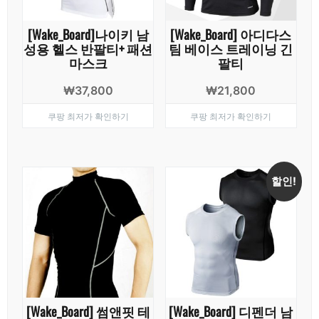
[Wake_Board]나이키 남
[Wake_Board] 아디다스
성용 헬스 반팔티+ 패션
팀 베이스 트레이닝 긴
마스크
팔티
₩
37,800
₩
21,800
쿠팡 최저가 확인하기
쿠팡 최저가 확인하기
할인!
[Wake_Board] 썸앤핏 테
[Wake_Board] 디펜더 남