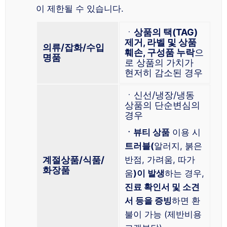
이 제한될 수 있습니다.
ㆍ
상품의 택(TAG)
제거, 라벨 및 상품
의류/잡화/수입
훼손, 구성품 누락
으
명품
로 상품의 가치가
현저히 감소된 경우
ㆍ신선/냉장/냉동
상품의 단순변심의
경우
ㆍ뷰티 상품
이용 시
트러블(
알러지, 붉은
계절상품/식품/
반점, 가려움, 따가
화장품
움
)이 발생
하는 경우,
진료 확인서 및 소견
서 등을 증빙
하면 환
불이 가능 (제반비용