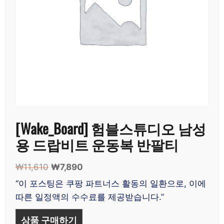
[Wake_Board] 험블스튜디오 남성
용 드랍비트 운동복 반팔티
₩
11,610
원
₩
7,890
현
래
재
“이 포스팅은 쿠팡 파트너스 활동의 일환으로, 이에
가
가
따른 일정액의 수수료를 제공받습니다.”
격:
격:
₩11,610.
₩7,890.
상품 구매하기