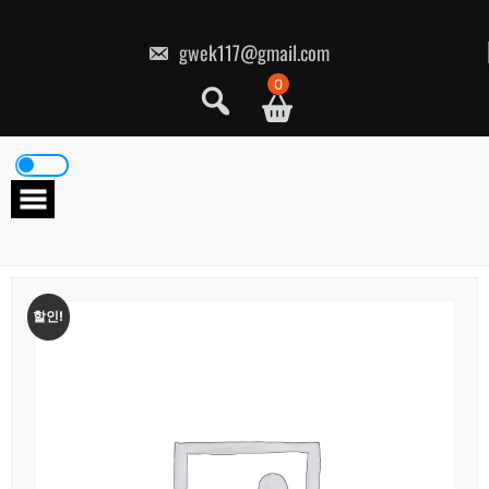
콘
텐
츠
gwek117@gmail.com
로
건
0
너
뛰
기
할인!