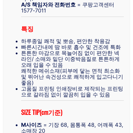
A/S 책임자와 전화번호
= 쿠팡고객센터
1577-7011
특징
하루종일 쾌적 및 뽀송, 편안한 착용감
빠른시간내에 땀 바로 흡수 및 건조에 특화
튼튼한 마감으로 목늘어짐 없이 편안한 넥
라인/ 소매와 밑단 이중박음질로 튼튼하게
오래 입을 수 있음
쾌적한 메쉬소재(피부에 닿는 면적 최소화
및 뛰어난 속건성으로 쾌적하게 입고다니기
좋음)
고품질 프린팅 인쇄장비로 제작되는 프린팅
으로 갈라짐 없이 깔끔히 입을 수 있음
SIZE TIP(cm기준)
M사이즈
= 기장 68, 몸통폭 48, 어깨폭 43,
소매장 20