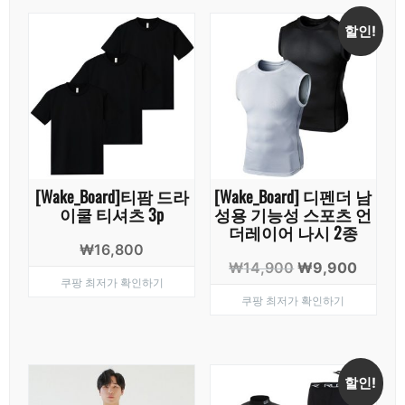
할인!
[Wake_Board]티팜 드라
[Wake_Board] 디펜더 남
이쿨 티셔츠 3p
성용 기능성 스포츠 언
더레이어 나시 2종
₩
16,800
원
현
₩
14,900
₩
9,900
쿠팡 최저가 확인하기
래
재
쿠팡 최저가 확인하기
가
가
격:
격:
₩14,900.
₩9,90
할인!