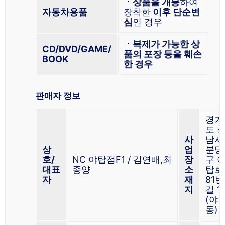
ㆍ상품을 개봉
하여
자동차용품
장착한
이후 단순변
심
인 경우
ㆍ복제가 가능한 상
CD/DVD/GAME/
품의 포장 등을 훼손
BOOK
한 경우
판매자 정보
경기
도 
사
남시
상
업
분당
호/
NC 야탑점F1 / 김연배,최
장
구 
대표
종양
소
탑로
자
재
81번
지
길 11
(야
동)