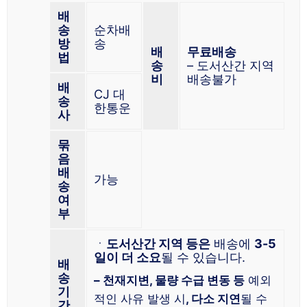
배
송
순차배
방
송
배
무료배송
법
송
– 도서산간 지역
비
배송불가
배
CJ 대
송
한통운
사
묶
음
배
가능
송
여
부
ㆍ
도서산간 지역 등은
배송에
3-5
일이 더 소요
될 수 있습니다.
배
송
– 천재지변, 물량 수급 변동 등
예외
기
적인 사유 발생 시
, 다소 지연
될 수
간