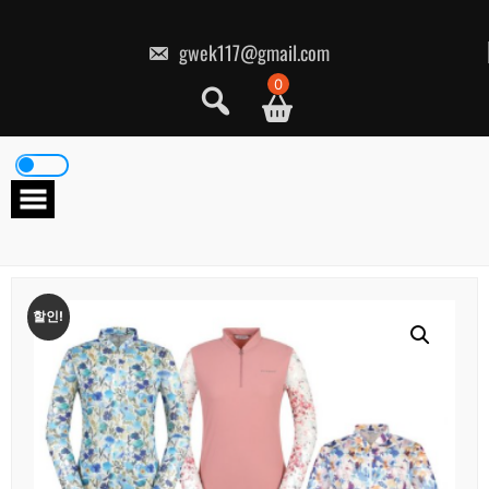
콘
텐
츠
gwek117@gmail.com
로
건
0
너
뛰
기
할인!