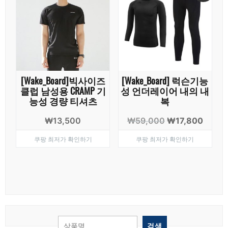
[Wake_Board]빅사이즈
[Wake_Board] 럭슨기능
클럽 남성용 CRAMP 기
성 언더레이어 내의 내
능성 경량 티셔츠
복
원
현
₩
13,500
₩
59,000
₩
17,800
래
재
쿠팡 최저가 확인하기
쿠팡 최저가 확인하기
가
가
격:
격:
₩59,000.
₩17,8
검색