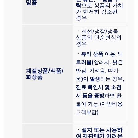
명품
락
으로 상품의 가치
가 현저히 감소된
경우
ㆍ신선/냉장/냉동
상품의 단순변심의
경우
ㆍ
뷰티 상품
이용 시
트러블(
알러지, 붉은
계절상품/식품/
반점, 가려움, 따가
화장품
움
)이 발생
하는 경우,
진료 확인서 및 소견
서 등을 증빙
하면 환
불이 가능 (제반비용
고객부담)
ㆍ설치 또는 사용하
여 재판매가 어려운