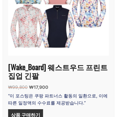
[Wake_Board] 웨스트우드 프린트
집업 긴팔
₩
99,800
원
₩
17,900
현
래
재
“이 포스팅은 쿠팡 파트너스 활동의 일환으로, 이에
가
가
따른 일정액의 수수료를 제공받습니다.”
격:
격:
₩99,800.
₩17,900.
상품 구매하기