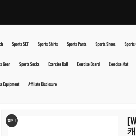
ch
Sports SET
Sports Shirts
Sports Pants
Sports Shoes
Sports
ts Gear
Sports Socks
Exercise Ball
Exercise Board
Exercise Mat
ss Equipment
Affiliate Disclosure
[
할인!
캐