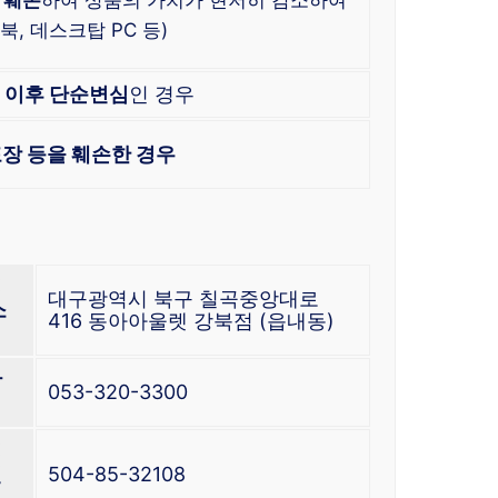
, 데스크탑 PC 등)
한
이후 단순변심
인 경우
장 등을 훼손한 경우
업
대구광역시 북구 칠곡중앙대로
소
416 동아아울렛 강북점 (읍내동)
지
락
053-320-3300
업
번
504-85-32108