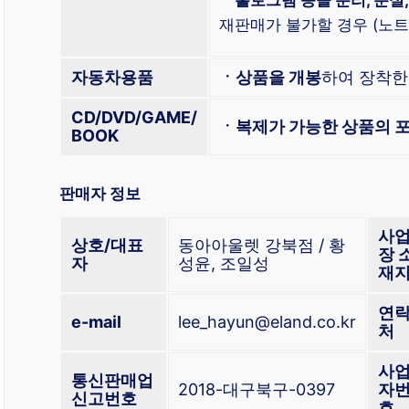
재판매가 불가할 경우 (노트북
자동차용품
ㆍ상품을 개봉
하여 장착
CD/DVD/GAME/
ㆍ복제가 가능한 상품의 포
BOOK
판매자 정보
사
상호/대표
동아아울렛 강북점 / 황
장 
자
성윤, 조일성
재
연
e-mail
lee_hayun@eland.co.kr
처
사
통신판매업
2018-대구북구-0397
자
신고번호
호