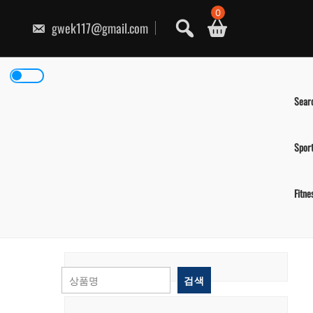
콘
0
텐
gwek117@gmail.com
츠
로
건
너
뛰
기
Sear
Spor
Fitne
검색