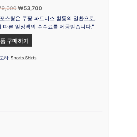
79,000
원
₩
53,700
현
래
재
 포스팅은 쿠팡 파트너스 활동의 일환으로,
가
가
 따른 일정액의 수수료를 제공받습니다.”
격:
격:
₩179,000.
₩53,700.
품 구매하기
고리:
Sports Shirts