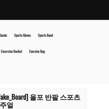
 Goods
Sports Gloves
Sports Band
Excercise Racket
Exercise Bag
Wake_Board] 올포 반팔 스포츠
주얼