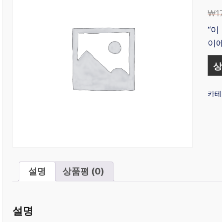
₩
1
“이
이에
상
카테
설명
상품평 (0)
설명