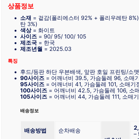
상품정보
소재
= 겉감(폴리에스터 92% + 폴리우레탄 8%),
탄 3%)
색상
= 화이트
사이즈
= 90/ 95/ 100/ 105
제조국
= 한국
제조년월
= 2025.03
특징
후드/등판 하단 우븐배색, 앞판 호일 프린팅/소
90사이즈
= 어깨너비 39.5, 가슴둘레 96, 소매기장
95사이즈
= 어깨너비 41, 가슴둘레 101, 소매기장 
100사이즈
= 어깨너비 42.5, 가슴둘레 106, 소매
105사이즈
= 어깨너비 44, 가슴둘레 111, 소매기장
배송정보
2
배송방법
순차배송
–