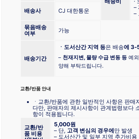
배송비
·
–
배송사
CJ 대한통운
–
묶음배송
가능
여부
ㆍ도서산간 지역 등
은 배송
에 3
–
천재지변, 물량 수급 변동 등
예외
배송기
간
양해 부탁드립니다.
교환/반품 안내
ㆍ교환/반품에 관한 일반적인 사항은 판매
다만, 판매자의 제시사항이 관계법령보다 
항이 적용됩니다.
5,000원
교환/반
– 단,
고객 변심의 경우에
만 발생
품 비용
– 도서산간 및 일부 지역 추가비용