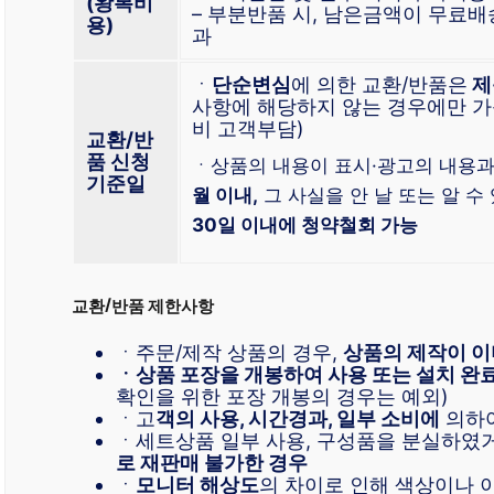
(왕복비
– 부분반품 시, 남은금액이 무료
용)
과
ㆍ
단순변심
에 의한 교환/반품은
제
사항에 해당하지 않는 경우에만 가
비 고객부담)
교환/반
품 신청
ㆍ상품의 내용이 표시·광고의 내용과
기준일
월 이내,
그 사실을 안 날 또는 알 수
30일 이내에 청약철회 가능
교환/반품 제한사항
ㆍ주문/제작 상품의 경우,
상품의 제작이 이
ㆍ상품 포장을 개봉하여 사용 또는 설치 완
확인을 위한 포장 개봉의 경우는 예외)
ㆍ고
객의 사용, 시간경과, 일부 소비에
의하여
ㆍ세트상품 일부 사용, 구성품을 분실하였
로 재판매 불가한 경우
ㆍ
모니터 해상도
의 차이로 인해 색상이나