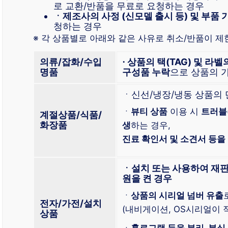
로 교환/반품을 무료로 요청하는 경우
ㆍ제조사의 사정 (신모델 출시 등) 및 부품 
청하는 경우
※ 각 상품별로 아래와 같은 사유로 취소/반품이 제
의류/잡화/수입
⋅ 상품의 택(TAG) 및 라
명품
구성품 누락
으로 상품의 
ㆍ신선/냉장/냉동 상품의
ㆍ
뷰티 상품
이용 시
트러블
계절상품/식품/
화장품
생
하는 경우,
진료 확인서 및 소견서 등을
ㆍ설치 또는 사용하여 재판
원을 켠 경우
ㆍ
상품의 시리얼 넘버 유출
전자/가전/설치
(내비게이션, OS시리얼이 적
상품
ㆍ
홀로그램 등을 분리, 분실,