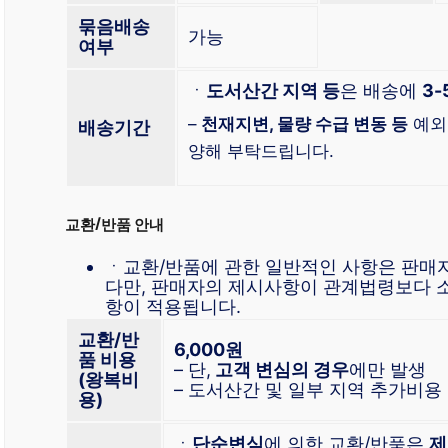
묶음배송
가능
여부
ㆍ
도서산간 지역 등
은 배송에
3-
–
천재지변, 물량 수급 변동 등
예외
배송기간
양해 부탁드립니다.
교환/반품 안내
ㆍ교환/반품에 관한 일반적인 사항은 판매
다만, 판매자의 제시사항이 관계법령보다 
항이 적용됩니다.
교환/반
6,000원
품 비용
– 단,
고객 변심의 경우
에만 발생
(왕복비
– 도서산간 및 일부 지역 추가비용
용)
ㆍ
단순변심
에 의한 교환/반품은
제