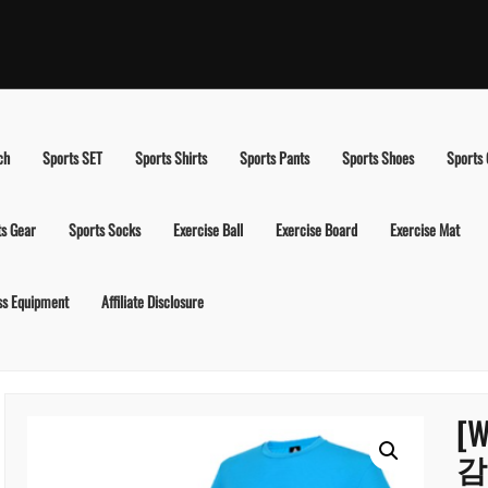
ch
Sports SET
Sports Shirts
Sports Pants
Sports Shoes
Sports
ts Gear
Sports Socks
Exercise Ball
Exercise Board
Exercise Mat
ss Equipment
Affiliate Disclosure
[
감