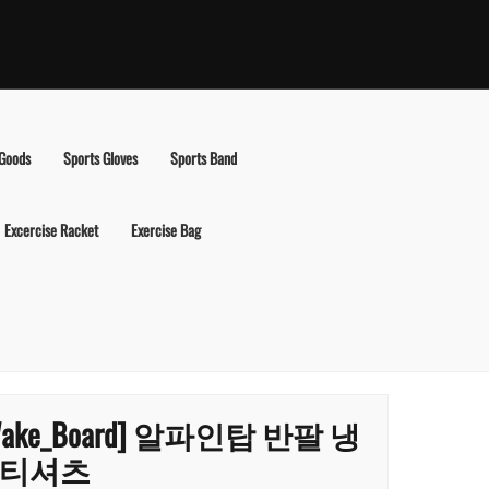
 Goods
Sports Gloves
Sports Band
Excercise Racket
Exercise Bag
Wake_Board] 알파인탑 반팔 냉
티셔츠