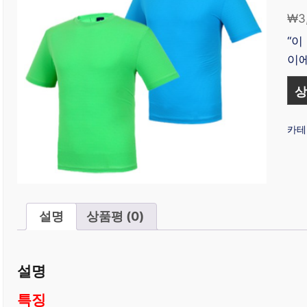
₩
3
“이
이에
상
카테
설명
상품평 (0)
설명
특징