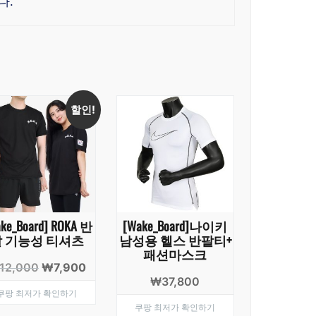
다.
할인!
ke_Board] ROKA 반
[Wake_Board]나이키
팔 기능성 티셔츠
남성용 헬스 반팔티+
패션마스크
원
현
12,000
₩
7,900
₩
37,800
래
재
쿠팡 최저가 확인하기
가
가
쿠팡 최저가 확인하기
격:
격: