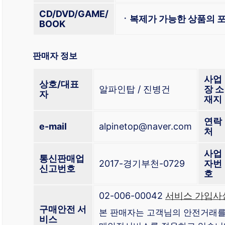
CD/DVD/GAME/
ㆍ복제가 가능한 상품의 포
BOOK
판매자 정보
사업
상호/대표
알파인탑 / 진병건
장 소
자
재지
연락
e-mail
alpinetop@naver.com
처
사업
통신판매업
2017-경기부천-0729
자번
신고번호
호
02-006-00042
서비스 가입사실
구매안전 서
본 판매자는 고객님의 안전거래를
비스