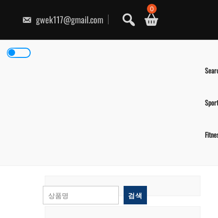
콘
0
텐
gwek117@gmail.com
츠
로
건
너
뛰
기
Sear
Spor
Fitne
검색