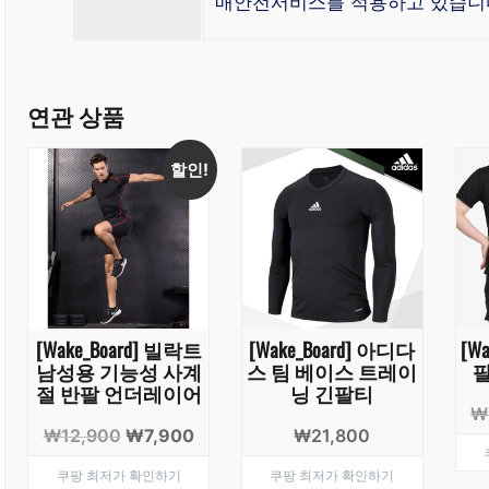
매안전서비스를 적용하고 있습니
연관 상품
할인!
[Wake_Board] 빌락트
[Wake_Board] 아디다
[Wa
남성용 기능성 사계
스 팀 베이스 트레이
절 반팔 언더레이어
닝 긴팔티
₩
원
현
₩
12,900
₩
7,900
₩
21,800
래
재
쿠팡 최저가 확인하기
쿠팡 최저가 확인하기
가
가