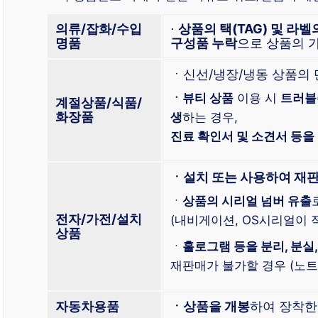
의류/잡화/수입
⋅
상품의 택(TAG) 및 라벨
명품
구성품 누락
으로 상품의 
ㆍ신선/냉장/냉동 상품의
ㆍ뷰티 상품
이용 시
트러블
계절상품/식품/
화장품
생
하는 경우,
진료 확인서 및 소견서 등을
ㆍ설치 또는 사용하여 재
ㆍ
상품의 시리얼 넘버 유출
전자/가전/설치
(내비게이션, OS시리얼이 적
상품
ㆍ
홀로그램 등을 분리, 분실,
재판매가 불가할 경우 (노트북
자동차용품
ㆍ상품을 개봉
하여 장착한