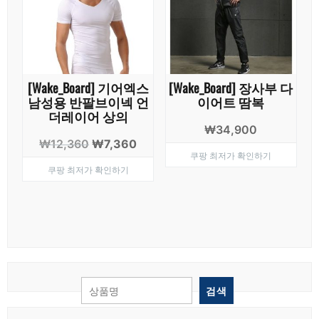
[Wake_Board] 기어엑스
[Wake_Board] 장사부 다
남성용 반팔브이넥 언
이어트 땀복
더레이어 상의
₩
34,900
원
현
₩
12,360
₩
7,360
쿠팡 최저가 확인하기
래
재
쿠팡 최저가 확인하기
가
가
격:
격:
₩12,360.
₩7,360.
검색