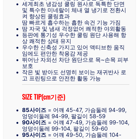
세계최초 냉감성 쿨링 원사로 독특한 단면
및 특수한 미네랄이 체내 열 냉기로 전환시
켜 향상된 쿨링효과
땀 빠르게 흡수하는 흡한 속건 기능 가짐
땀 자국 및 냄새 걱정없어 쾌적한 야외활동
등판에 통기성 우수한 쿨링 원단 사용해 항
상 쾌적한 상태 유지
우수한 신축성 가지고 있어 액티브한 움직
임에도 편안한 착용감 제공
뛰어난 자외선 차단 원단으로 목~손목 피부
보호
작은 빛 받아도 선명히 보이는 재귀반사 로
고 프린팅으로 안전한 활동 가능
SIZE TIP(cm기준)
85사이즈
= 어꺠 45-47, 가슴둘레 94-99,
엉덩이둘레 94-99, 팔길이 58-59
90사이즈
= 어꺠 47-49, 가슴둘레 99-104,
엉덩이둘레 99-104, 팔길이 59-60
95사이즈
= 어꺠 49-50, 가슴둘레 104-