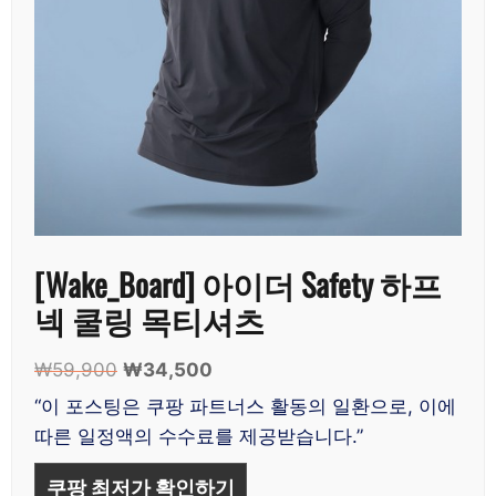
[Wake_Board] 아이더 Safety 하프
넥 쿨링 목티셔츠
₩
59,900
원
₩
34,500
현
래
재
“이 포스팅은 쿠팡 파트너스 활동의 일환으로, 이에
가
가
따른 일정액의 수수료를 제공받습니다.”
격:
격:
₩59,900.
₩34,500.
쿠팡 최저가 확인하기