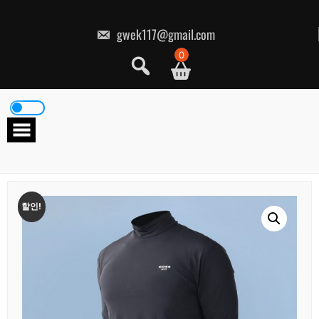
콘
텐
츠
gwek117@gmail.com
로
건
0
너
뛰
기
할인!