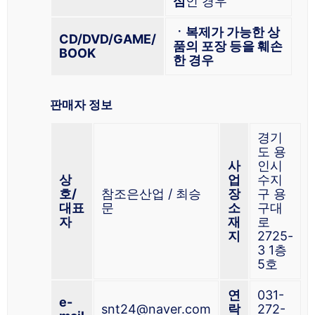
심
인 경우
ㆍ복제가 가능한 상
CD/DVD/GAME/
품의 포장 등을 훼손
BOOK
한 경우
판매자 정보
경기
도 용
사
인시
상
업
수지
호/
참조은산업 / 최승
장
구 용
대표
문
소
구대
자
재
로
지
2725-
3 1층
5호
연
031-
e-
snt24@naver.com
락
272-