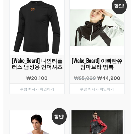
할인!
[Wake_Board] 나인티플
[Wake_Board] 아빠빤쮸
러스 남성용 언더셔츠
엄마브라 땀복
원
현
₩
20,100
₩
85,000
₩
44,900
래
재
쿠팡 최저가 확인하기
쿠팡 최저가 확인하기
가
가
격:
격:
₩85,000.
₩44,
할인!