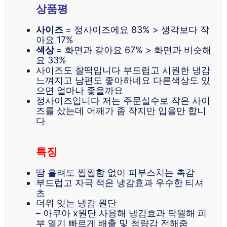
상품평
사이즈
= 정사이즈에요 83% > 생각보다 작
아요 17%
색상
= 화면과 같아요 67% > 화면과 비슷해
요 33%
사이즈도 찰떡입니다 부드럽고 시원한 냉감
느껴지고 남편도 좋아하네요 다른색상도 있
으면 얼마나 좋을까요
정사이즈입니다 저는 주문실수로 작은 사이
즈를 샀는데 어깨가 좀 작지만 입을만 합니
다
특징
땀 흘려도 찝찝함 없이 피부스치는 촉감
부드럽고 자극 적은 냉감효과 우수한 티셔
츠
더위 잊는 냉감 원단
– 아쿠아 x원단 사용해 냉감효과 탁월해 피
부 열기 빠르게 배출 및 청량감 전해줌