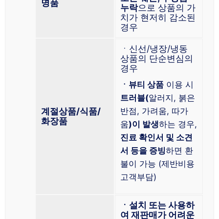
명품
누락
으로 상품의 가
치가 현저히 감소된
경우
ㆍ신선/냉장/냉동
상품의 단순변심의
경우
ㆍ뷰티 상품
이용 시
트러블(
알러지, 붉은
계절상품/식품/
반점, 가려움, 따가
화장품
움
)이 발생
하는 경우,
진료 확인서 및 소견
서 등을 증빙
하면 환
불이 가능 (제반비용
고객부담)
ㆍ설치 또는 사용하
여 재판매가 어려운