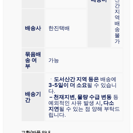
간
지
역
배
배송사
한진택배
송
불
가
묶음배
송 여
가능
부
ㆍ
도서산간 지역 등은
배송에
3-5일이 더 소요
될 수 있습니
다.
배송기
– 천재지변, 물량 수급 변동
등
간
예외적인 사유 발생 시
, 다소
지연
될 수 있는 점 양해 부탁드
립니다.
교환/반품 안내