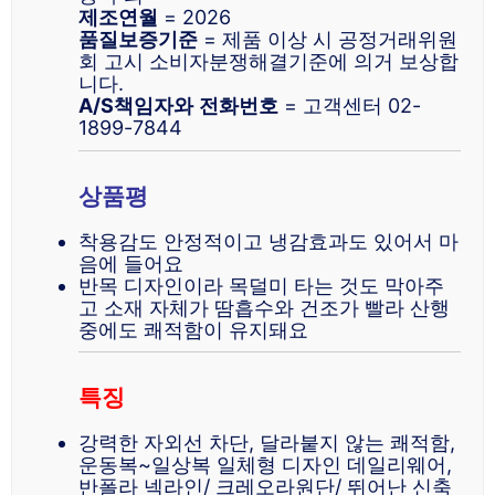
제조연월
= 2026
품질보증기준
= 제품 이상 시 공정거래위원
회 고시 소비자분쟁해결기준에 의거 보상합
니다.
A/S책임자와
전화번호
= 고객센터 02-
1899-7844
상품평
착용감도 안정적이고 냉감효과도 있어서 마
음에 들어요
반목 디자인이라 목덜미 타는 것도 막아주
고 소재 자체가 땀흡수와 건조가 빨라 산행
중에도 쾌적함이 유지돼요
특징
강력한 자외선 차단, 달라붙지 않는 쾌적함,
운동복~일상복 일체형 디자인 데일리웨어,
반폴라 넥라인/ 크레오라원단/ 뛰어난 신축