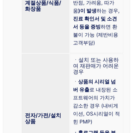
계절상품/식품/
반점, 가려움, 따가
화장품
움
)이 발생
하는 경우,
진료 확인서 및 소견
서 등을 증빙
하면 환
불이 가능 (제반비용
고객부담)
ㆍ설치 또는 사용하
여 재판매가 어려운
경우
ㆍ
상품의 시리얼 넘
버 유출
로 내장된 소
프트웨어의 가치가
감소한 경우 (내비게
이션, OS시리얼이 적
전자/가전/설치
상품
힌 PMP)
ㆍ홀로그램 등을 분