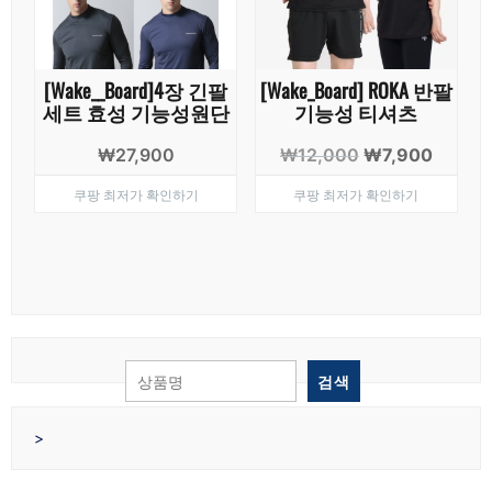
[Wake__Board]4장 긴팔
[Wake_Board] ROKA 반팔
세트 효성 기능성원단
기능성 티셔츠
원
현
₩
27,900
₩
12,000
₩
7,900
래
재
쿠팡 최저가 확인하기
쿠팡 최저가 확인하기
가
가
격:
격:
₩12,000.
₩7,90
검색
>