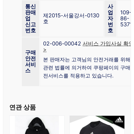
통신
사
판매
업
109-
제2015-서울강서-0130
업
자
86-
호
신고
번
5371
번호
호
02-006-00042
서비스 가입사실 확인
>
구매
안전
본 판매자는 고객님의 안전거래를 위해
서비
관련 법률에 의거하여 쿠팡페이의 구매
스
전서비스를 적용하고 있습니다.
연관 상품