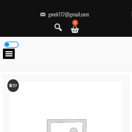
콘
텐
츠
gwek117@gmail.com
로
건
0
너
뛰
기
할인!