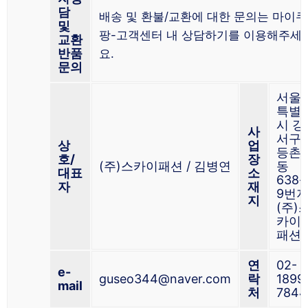
담
배송 및 환불/교환에 대한 문의는 마이쿠
및
팡-고객센터 내 상담하기를 이용해주세
교환
반품
요.
문의
서울
특별
시 강
사
서구
상
업
등촌1
호/
장
(주)스카이패션 / 김병연
동
대표
소
638-
자
재
9번
지
(주)
카이
패션
연
02-
e-
guseo344@naver.com
락
1899
mail
처
7844