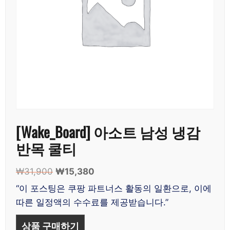
[Wake_Board] 아소트 남성 냉감
반목 쿨티
₩
31,900
원
₩
15,380
현
래
재
“이 포스팅은 쿠팡 파트너스 활동의 일환으로, 이에
가
가
따른 일정액의 수수료를 제공받습니다.”
격:
격:
₩31,900.
₩15,380.
상품 구매하기