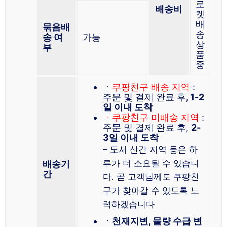
로
배송비
켓
배
묶음배
송
송 여
가능
상
부
품
중
ㆍ
쿠팡친구 배송 지역
:
주문 및 결제 완료 후
, 1-2
일 이내 도착
ㆍ쿠팡친구 미배송 지역
:
주문 및 결제 완료 후,
2-
3일 이내 도착
– 도서 산간 지역 등은 하
루가 더 소요될 수 있습니
배송기
간
다. 곧 고객님께도 쿠팡친
구가 찾아갈 수 있도록 노
력하겠습니다
ㆍ천재지변, 물량 수급 변