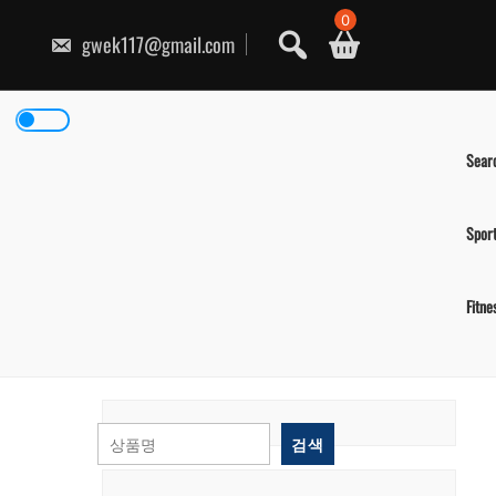
콘
0
텐
gwek117@gmail.com
츠
로
건
너
뛰
기
Sear
Spor
Fitne
검색