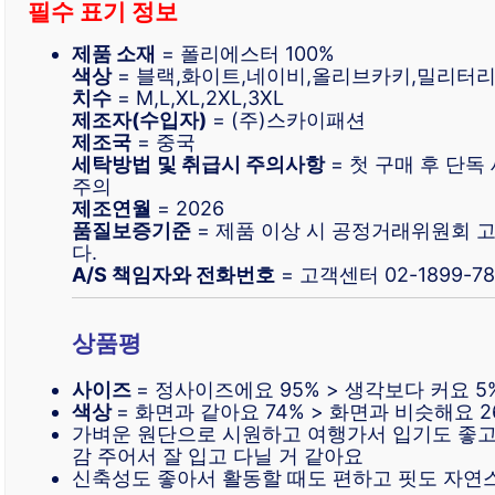
필수 표기 정보
제품 소재
= 폴리에스터 100%
색상
= 블랙,화이트,네이비,올리브카키,밀리터
치수
= M,L,XL,2XL,3XL
제조자(수입자)
= (주)스카이패션
제조국
= 중국
세탁방법
및 취급시 주의사항
= 첫 구매 후 단독
주의
제조연월
= 2026
품질보증기준
= 제품 이상 시 공정거래위원회
다.
A/S 책임자와 전화번호
= 고객센터 02-1899-7
상품평
사이즈
= 정사이즈에요 95% > 생각보다 커요 5
색상
= 화면과 같아요 74% > 화면과 비슷해요 2
가벼운 원단으로 시원하고 여행가서 입기도 좋고
감 주어서 잘 입고 다닐 거 같아요
신축성도 좋아서 활동할 때도 편하고 핏도 자연