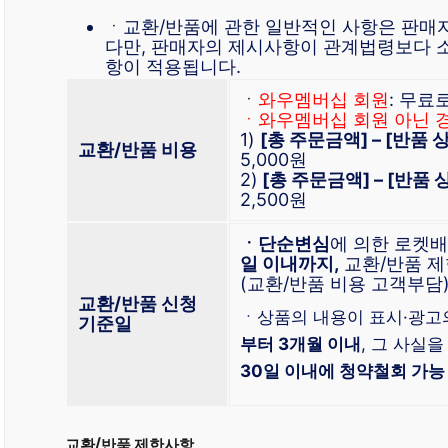
ㆍ교환/반품에 관한 일반적인 사항은 판매
다만, 판매자의 제시사항이 관계법령보다 
항이 적용됩니다.
ㆍ
와우멤버십 회원
: 무료
ㆍ와우멤버십 회원 아닌 
1)
[총 주문금액] – [반품
교환/반품 비용
5,000원
2)
[총 주문금액] – [반품
2,500원
ㆍ단순변심
에 의한 로켓
일 이내까지,
교환/반품 제
(교환/반품 비용 고객부담
교환/반품 신청
ㆍ상품의 내용이 표시·광고
기준일
부터 3개월 이내
, 그 사실을
30일 이내에 청약철회 가능
교환/반품 제한사항