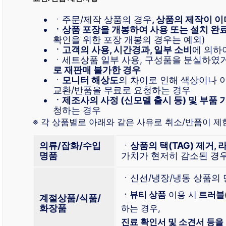
ㆍ주문/제작 상품의 경우
, 상품의 제작이 이
ㆍ상품 포장을 개봉하여 사용 또는 설치 완
확인을 위한 포장 개봉의 경우는 예외)
ㆍ고객의 사용, 시간경과, 일부 소비
에 의하
ㆍ세트상품 일부 사용, 구성품을 분실하였
로 재판매 불가한 경우
ㆍ
모니터 해상도
의 차이로 인해 색상이나 
교환/반품을 무료로 요청하는 경우
ㆍ제조사의 사정 (신모델 출시 등) 및 부품 
청하는 경우
※ 각 상품별로 아래와 같은 사유로 취소/반품이 제
의류/잡화/수입
ㆍ
상품의 택(TAG) 제거, 
명품
가치가 현저히 감소된 경
ㆍ신선/냉장/냉동 상품의
ㆍ뷰티 상품
이용 시
트러블
계절상품/식품/
화장품
하는 경우,
진료 확인서 및 소견서 등을