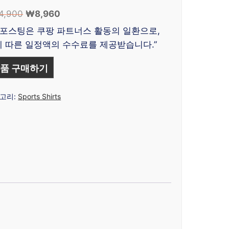
4,900
원
₩
8,960
현
래
재
 포스팅은 쿠팡 파트너스 활동의 일환으로,
가
가
 따른 일정액의 수수료를 제공받습니다.”
격:
격:
₩24,900.
₩8,960.
품 구매하기
고리:
Sports Shirts