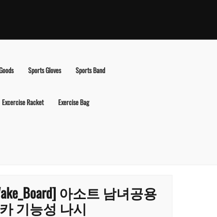
 Goods
Sports Gloves
Sports Band
Excercise Racket
Exercise Bag
Wake_Board] 아소트 남녀공용
카 기능성 나시