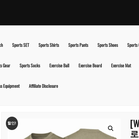
ch
Sports SET
Sports Shirts
Sports Pants
Sports Shoes
Sports
ts Gear
Sports Socks
Exercise Ball
Exercise Board
Exercise Mat
ss Equipment
Affiliate Disclosure
[
할인!
로