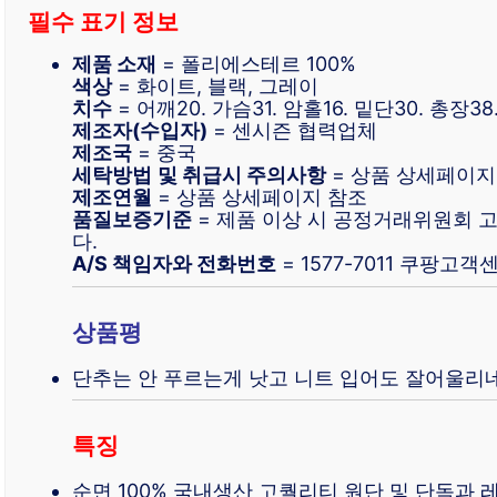
필수 표기 정보
제품 소재
= 폴리에스테르 100%
색상
= 화이트, 블랙, 그레이
치수
= 어깨20. 가슴31. 암홀16. 밑단30. 총장38
제조자(수입자)
= 센시즌 협력업체
제조국
= 중국
세탁방법
및 취급시 주의사항
= 상품 상세페이지
제조연월
= 상품 상세페이지 참조
품질보증기준
= 제품 이상 시 공정거래위원회
다.
A/S 책임자와 전화번호
= 1577-7011 쿠팡고객
상품평
단추는 안 푸르는게 낫고 니트 입어도 잘어울리
특징
순면 100% 국내생산 고퀄리티 원단 및 단독과