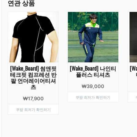
연관 상품
[Wake_Board] 썸앤핏
[Wake_Board] 나인티
[W
테크핏 컴프레션 반
플러스 티셔츠
팔 언더레이어티셔
츠
₩
39,000
쿠팡 최저가 확인하기
₩
17,900
쿠팡 최저가 확인하기