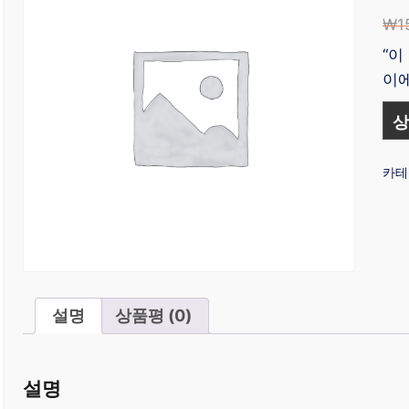
₩
1
“이
이에
상
카테
설명
상품평 (0)
설명