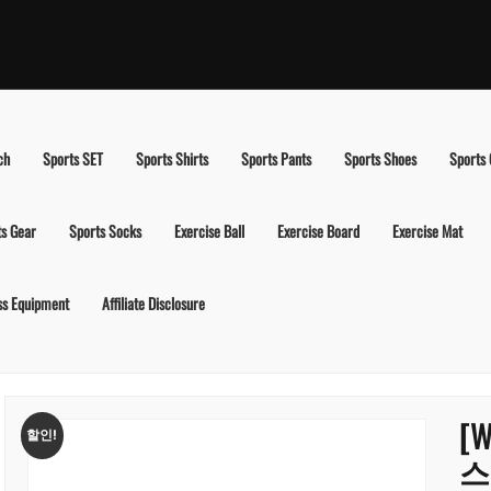
ch
Sports SET
Sports Shirts
Sports Pants
Sports Shoes
Sports
ts Gear
Sports Socks
Exercise Ball
Exercise Board
Exercise Mat
ss Equipment
Affiliate Disclosure
[
할인!
스