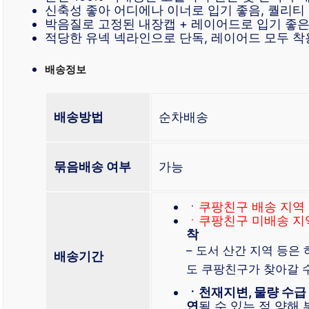
신축성 좋아 어디에나 이너로 입기 좋음, 퀄리티
박음질로 고정된 내장캡 + 레이어드로 입기 좋은
적당한 유넥 넥라인으로 단독, 레이어드 모두 
배송정보
배송방법
순차배송
묶음배송 여부
가능
ㆍ
쿠팡친구 배송 지역
ㆍ쿠팡친구 미배송 지
착
– 도서 산간 지역 등은
배송기간
도 쿠팡친구가 찾아갈 
ㆍ천재지변, 물량 수급
연
될 수 있는 점 양해