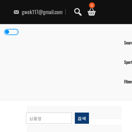
콘
0
텐
gwek117@gmail.com
츠
로
건
너
뛰
기
Sear
Spor
Fitne
검색