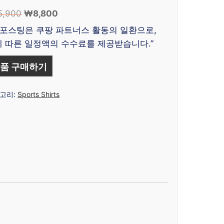
5,900
원
₩
8,800
현
래
재
 포스팅은 쿠팡 파트너스 활동의 일환으로,
가
가
 따른 일정액의 수수료를 제공받습니다.”
격:
격:
₩15,900.
₩8,800.
품 구매하기
고리:
Sports Shirts