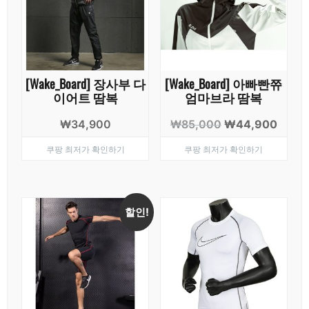
[Wake_Board] 장사부 다
[Wake_Board] 아빠빤쮸
이어트 땀복
엄마브라 땀복
원
현
₩
34,900
₩
85,000
₩
44,900
래
재
쿠팡 최저가 확인하기
쿠팡 최저가 확인하기
가
가
격:
격:
₩85,000.
₩44,
할인!