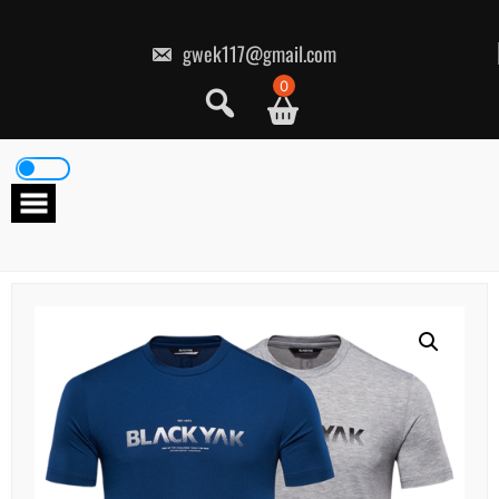
콘
텐
츠
gwek117@gmail.com
로
건
0
너
뛰
기