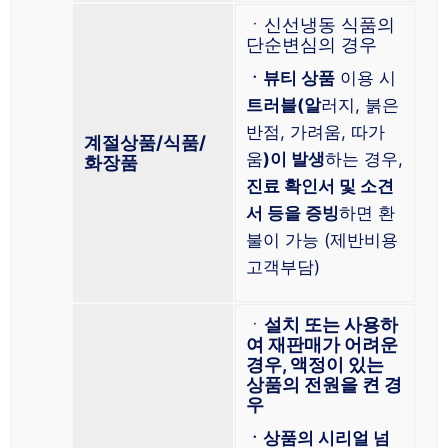
ㆍ신선냉동 식품의
단순변심의 경우
ㆍ뷰티 상품
이용 시
트러블(알
러지, 붉은
반점, 가려움, 따가
계절상품/식품/
움
)이 발생
하는 경우,
화장품
진료 확인서 및 소견
서 등을 증빙
하면 환
불이 가능 (제반비용
고객부담)
ㆍ
설치 또는 사용하
여 재판매가 어려운
경우, 액정이 있는
상품의 전원을 켠 경
우
ㆍ상품의 시리얼 넘