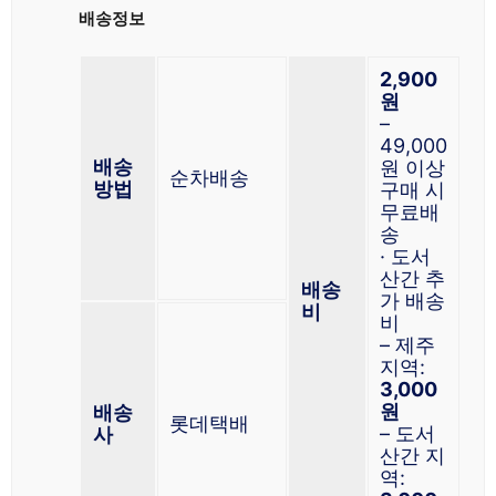
배송정보
2,900
원
–
49,000
배송
원 이상
순차배송
방법
구매 시
무료배
송
· 도서
산간 추
배송
가 배송
비
비
– 제주
지역:
3,000
원
배송
롯데택배
– 도서
사
산간 지
역: