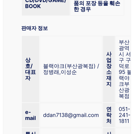
CD/DVD/GAME/
품의 포장 등을 훼손
BOOK
한 경우
판매자 정보
부산
광역
사
시 서
상
업
구 구
호/
블랙야크(부산광복점) /
장
덕로
대표
정병래,이성순
소
95 블
자
재
랙야
지
크부
산광
복점
연
051-
e-
ddan7138@gmail.com
락
241-
mail
처
1811