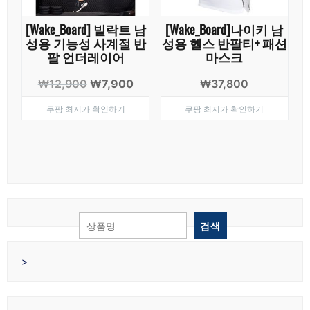
[Wake_Board] 빌락트 남
[Wake_Board]나이키 남
성용 기능성 사계절 반
성용 헬스 반팔티+ 패션
팔 언더레이어
마스크
원
현
₩
12,900
₩
7,900
₩
37,800
래
재
쿠팡 최저가 확인하기
쿠팡 최저가 확인하기
가
가
격:
격:
₩12,900.
₩7,900.
검색
>