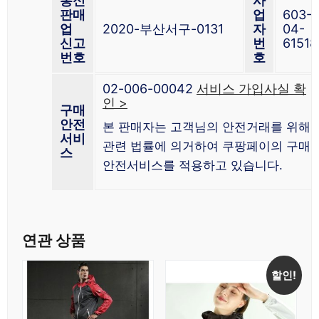
통신
사
판매
업
603-
업
2020-부산서구-0131
자
04-
신고
번
61518
번호
호
02-006-00042
서비스 가입사실 확
인 >
구매
안전
본 판매자는 고객님의 안전거래를 위해
서비
관련 법률에 의거하여 쿠팡페이의 구매
스
안전서비스를 적용하고 있습니다.
연관 상품
할인!