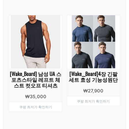
격:
격:
₩12,000.
₩7,90
[Wake_Board] 남성 UA 스
[Wake__Board]4장 긴팔
포츠스타일 레프트 체
세트 효성 기능성원단
스트 컷오프 티셔츠
₩
27,900
₩
35,000
쿠팡 최저가 확인하기
쿠팡 최저가 확인하기