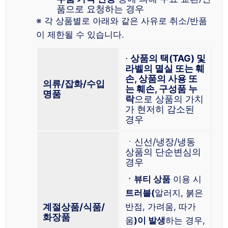
품으로 요청하는 경우
※ 각 상품별로 아래와 같은 사유로 취소/반품
이 제한될 수 있습니다.
⋅
상품의 택(TAG) 및
라벨의 멸실 또는 훼
손, 상품의 사용 또
의류/잡화/수입
는 훼손, 구성품 누
명품
락
으로 상품의 가치
가 현저히 감소된
경우
ㆍ신선/냉장/냉동
상품의 단순변심의
경우
ㆍ뷰티 상품
이용 시
트러블(
알러지, 붉은
계절상품/식품/
반점, 가려움, 따가
화장품
움
)이 발생
하는 경우,