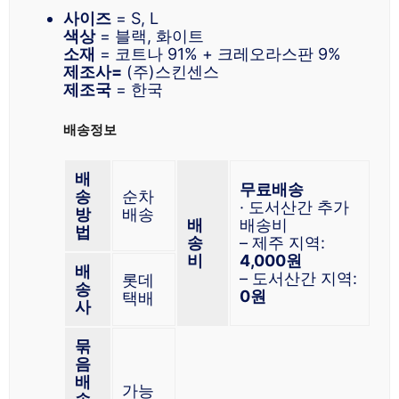
사이즈
= S, L
색상
= 블랙, 화이트
소재
= 코트나 91% + 크레오라스판 9%
제조사=
(주)스킨센스
제조국
= 한국
배송정보
배
무료배송
송
순차
· 도서산간 추가
방
배송
배
배송비
법
송
– 제주 지역:
비
4,000원
배
– 도서산간 지역:
롯데
송
0원
택배
사
묶
음
배
가능