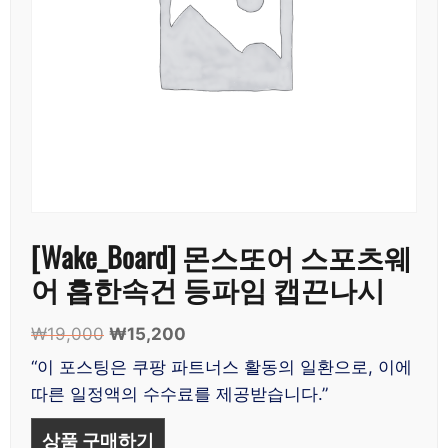
[Wake_Board] 몬스또어 스포츠웨
어 흡한속건 등파임 캡끈나시
₩
19,000
원
₩
15,200
현
래
재
“이 포스팅은 쿠팡 파트너스 활동의 일환으로, 이에
가
가
따른 일정액의 수수료를 제공받습니다.”
격:
격:
₩19,000.
₩15,200.
상품 구매하기