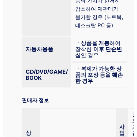
품의 가치가 현저히
감소하여 재판매가
불가할 경우 (노트북,
데스크탑 PC 등)
ㆍ상품을 개봉
하여
자동차용품
장착한
이후 단순변
심
인 경우
ㆍ복제가 가능한 상
CD/DVD/GAME/
품의 포장 등을 훼손
BOOK
한 경우
판매자 정보
도
사
상
업