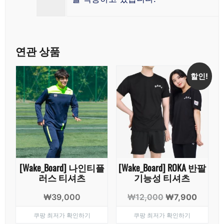
연관 상품
할인!
[Wake_Board] 나인티플
[Wake_Board] ROKA 반팔
러스 티셔츠
기능성 티셔츠
원
현
₩
39,000
₩
12,000
₩
7,900
래
재
쿠팡 최저가 확인하기
쿠팡 최저가 확인하기
가
가