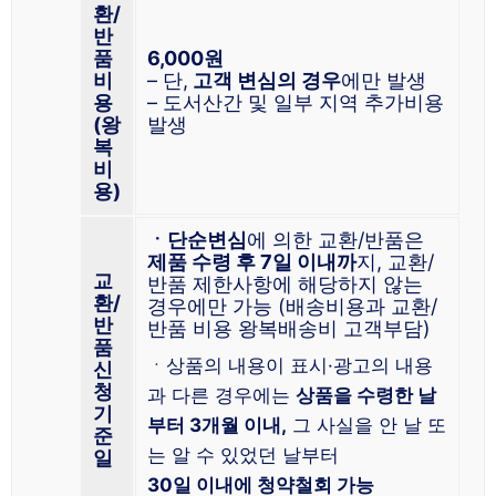
환/
반
품
6,000원
비
– 단,
고객 변심의 경우
에만 발생
용
– 도서산간 및 일부 지역 추가비용
(왕
발생
복
비
용)
ㆍ단순변심
에 의한 교환/반품은
제품 수령 후 7일 이내까
지, 교환/
교
반품 제한사항에 해당하지 않는
환/
경우에만 가능 (배송비용과 교환/
반
반품 비용 왕복배송비 고객부담)
품
ㆍ상품의 내용이 표시·광고의 내용
신
청
과 다른 경우에는
상품을 수령한 날
기
부터 3개월 이내,
그 사실을 안 날 또
준
는 알 수 있었던 날부터
일
30일 이내에 청약철회 가능