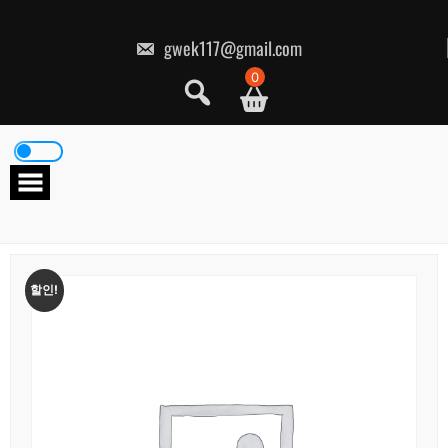
콘
텐
츠
gwek117@gmail.com
로
건
0
너
뛰
기
할인!