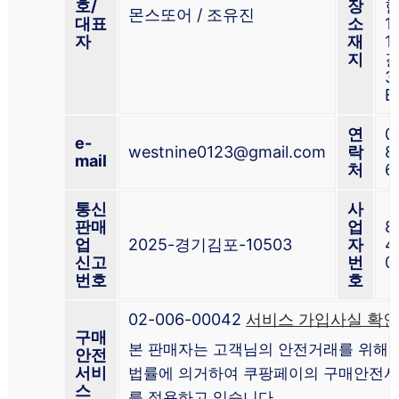
호/
장
몬스또어 / 조유진
대표
소
1
자
재
1
지
길
3
E
연
0
e-
westnine0123@gmail.com
락
8
mail
처
6
통신
사
판매
업
8
업
2025-경기김포-10503
자
4
신고
번
0
번호
호
02-006-00042
서비스 가입사실 확인
구매
본 판매자는 고객님의 안전거래를 위해 
안전
서비
법률에 의거하여 쿠팡페이의 구매안전
스
를 적용하고 있습니다.